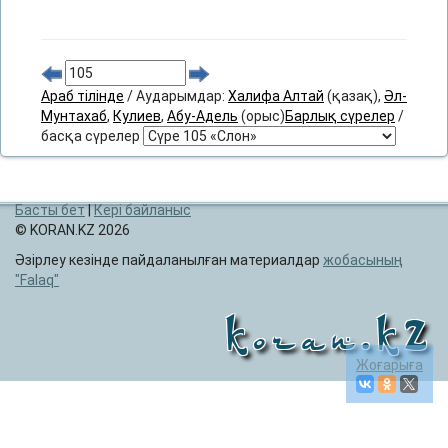
Араб тілінде
/ Аударымдар:
Халифа Алтай
(қазақ),
Әл-
Мунтахаб
,
Кулиев
,
Абу-Адель
(орыс)
Барлық сүрелер
/
басқа сүрелер
Басты бет
|
Кері байланыс
© KORAN.KZ 2026
Әзірлеу кезінде пайдаланылған материалдар
жобасының
Falaq
Koran.KZ
Жоғарыға