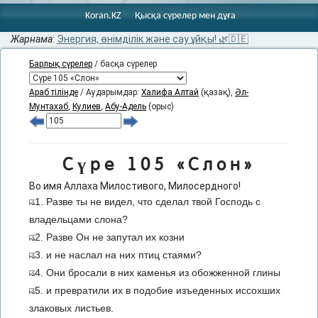
Koran.KZ
Қысқа сүрелер мен дұға
Жарнама
:
Энергия, өнімділік және сау ұйқы! 🌿🇩🇪
Барлық сүрелер
/ басқа сүрелер
Араб тілінде
/ Аударымдар:
Халифа Алтай
(қазақ),
Әл-
Мунтахаб
,
Кулиев
,
Абу-Адель
(орыс)
Сүре 105 «Слон»
Во имя Аллаха Милостивого, Милосердного!
1. Разве ты не видел, что сделал твой Господь с
владельцами слона?
2. Разве Он не запутал их козни
3. и не наслал на них птиц стаями?
4. Они бросали в них каменья из обожженной глины
5. и превратили их в подобие изъеденных иссохших
злаковых листьев.