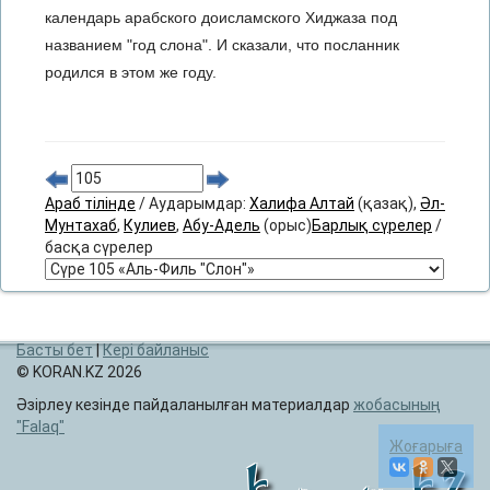
календарь арабского доисламского Хиджаза под
названием "год слона". И сказали, что посланник
родился в этом же году.
Араб тілінде
/ Аударымдар:
Халифа Алтай
(қазақ),
Әл-
Мунтахаб
,
Кулиев
,
Абу-Адель
(орыс)
Барлық сүрелер
/
басқа сүрелер
Басты бет
|
Кері байланыс
© KORAN.KZ 2026
Әзірлеу кезінде пайдаланылған материалдар
жобасының
Falaq
Жоғарыға