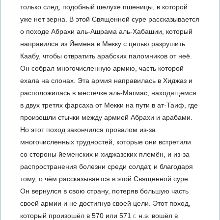
только след, подобный шелухе пшеницы, в которой
уже нет зерна. В этой Священной суре рассказывается
о походе Абрахи аль-Ашрама аль-Хабашии, который
направился из Йемена в Мекку с целью разрушить
Каабу, чтобы отвратить арабских паломников от неё.
Он собрал многочисленную армию, часть которой
ехала на слонах. Эта армия направилась в Хиджаз и
расположилась в местечке аль-Магмас, находящемся
в двух третях фарсаха от Мекки на пути в ат-Таиф, где
произошли стычки между армией Абрахи и арабами.
Но этот поход закончился провалом из-за
многочисленных трудностей, которые они встретили
со стороны йеменских и хиджазских племён, и из-за
распространения болезни среди солдат, и благодаря
тому, о чём рассказывается в этой Священной суре.
Он вернулся в свою страну, потеряв большую часть
своей армии и не достигнув своей цели. Этот поход,
который произошёл в 570 или 571 г. н.э. вошёл в