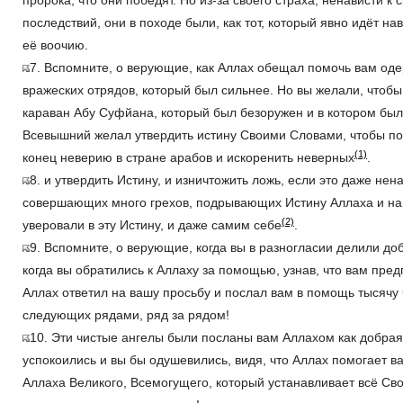
пророка, что они победят. Но из-за своего страха, ненависти к
последствий, они в походе были, как тот, который явно идёт на
её воочию.
7. Вспомните, о верующие, как Аллах обещал помочь вам оде
вражеских отрядов, который был сильнее. Но вы желали, чтобы
караван Абу Суфйана, который был безоружен и в котором был
Всевышний желал утвердить истину Своими Словами, чтобы п
(1)
конец неверию в стране арабов и искоренить неверных
.
8. и утвердить Истину, и изничтожить ложь, если это даже не
совершающих много грехов, подрывающих Истину Аллаха и на
(2)
уверовали в эту Истину, и даже самим себе
.
9. Вспомните, о верующие, когда вы в разногласии делили до
когда вы обратились к Аллаху за помощью, узнав, что вам пред
Аллах ответил на вашу просьбу и послал вам в помощь тысячу 
следующих рядами, ряд за рядом!
10. Эти чистые ангелы были посланы вам Аллахом как добрая
успокоились и вы бы одушевились, видя, что Аллах помогает ва
Аллаха Великого, Всемогущего, который устанавливает всё Св