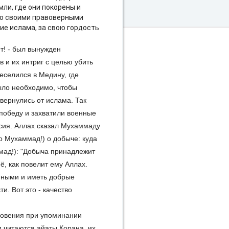
ли, где они покорены и
со своими правоверными
ие ислама, за свою гордость
т! - был вынужден
 и их интриг с целью убить
реселился в Медину, где
ыло необходимо, чтобы
вернулись от ислама. Так
победу и захватили военные
сия. Аллах сказал Мухаммаду
(о Мухаммад!) о добыче: куда
ммад!): "Добыча принадлежит
ё, как повелит ему Аллах.
енными и иметь добрые
. Вот это - качество
оговения при упоминании
м читаются айаты Корана, их