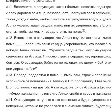
которого ничто не ускользает!
11. Вспомните, о верующие, как вы боялись нехватки воды для
Аллах даровал вам мир, безопасность, погрузил вас в глубокий
также дождь с неба, чтобы очистить вас дождевой водой и удал
Аллах укрепил ваши сердца, наполнив их уверенностью в Его 
(3)
стопы, чтобы вы могли твёрдо стоять на ногах
.
12. Вспомните, о верующие, что Аллах внушил ангелам - чис
помощь, - наполнить ваши сердца уверенностью, что Аллах с в
победу. Аллах сказал им: "Укрепите сердца тех, которые уверо
сражались за Аллаха. Я посею страх в сердцах неуверовавших, 
бояться. О верующие, бейте их по головам, по шеям и бейте и
они держат сабли!"
13. Победа, поддержка и помощь были вам, страх и поражение 
уклонились от повиновения Аллаху и Его посланнику. Они были
Его посланник - на другой. А кто отделяется от Аллаха и Его по
тяжёлое наказание, потому что Аллах силён и суров в наказани
14. О верующие, вступите в это сражение и будьте уверены в
неверным, которые не уверовали в знамения Аллаха, будет ещё