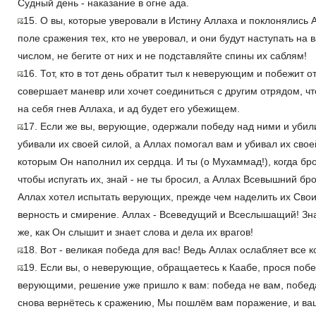
Судный день - наказание в огне ада.
15. О вы, которые уверовали в Истину Аллаха и поклонялись А
поле сражения тех, кто не уверовал, и они будут наступать на
числом, не бегите от них и не подставляйте спины их саблям!
16. Тот, кто в тот день обратит тыл к неверующим и побежит от
совершает маневр или хочет соединиться с другим отрядом, что
на себя гнев Аллаха, и ад будет его убежищем.
17. Если же вы, верующие, одержали победу над ними и убили 
убивали их своей силой, а Аллах помогал вам и убивал их свое
которым Он наполнил их сердца. И ты (о Мухаммад!), когда бро
чтобы испугать их, знай - не ты бросил, а Аллах Всевышний бро
Аллах хотел испытать верующих, прежде чем наделить их Свои
верность и смирение. Аллах - Всеведущий и Всеслышащий! Знае
же, как Он слышит и знает слова и дела их врагов!
18. Вот - великая победа для вас! Ведь Аллах ослабляет все 
19. Если вы, о неверующие, обращаетесь к Каабе, прося поб
верующими, решение уже пришло к вам: победа не вам, побед
снова вернётесь к сражению, Мы пошлём вам поражение, и в