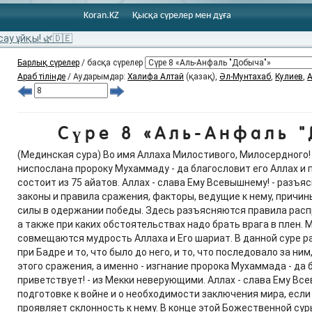
Koran.KZ
Қысқа сүрелер мен дұға
сау ұйқы! 🌿🇩🇪
Барлық сүрелер
/ басқа сүрелер
Араб тілінде
/ Аударымдар:
Халифа Алтай
(қазақ),
Әл-Мунтахаб
,
Кулиев
,
А
Сүре 8 «Аль-Анфаль "
(Мединская сура) Во имя Аллаха Милостивого, Милосердного!
ниспослана пророку Мухаммаду - да благословит его Аллах и п
состоит из 75 айатов. Аллах - слава Ему Всевышнему! - разъя
законы и правила сражения, факторы, ведущие к нему, причи
силы в одержании победы. Здесь разъясняются правила рас
а также при каких обстоятельствах надо брать врага в плен. 
совмещаются мудрость Аллаха и Его шариат. В данной суре 
при Бадре и то, что было до него, и то, что последовало за ни
этого сражения, а именно - изгнание пророка Мухаммада - да 
приветствует! - из Мекки неверующими. Аллах - слава Ему Все
подготовке к войне и о необходимости заключения мира, если 
проявляет склонность к нему. В конце этой Божественной су