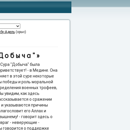
бу-Адель
(орыс)
Добыча"»
 Сура "Добыча" была
риветствует! - в Медине. Она
сняет в этой суре некоторые
ны победы и роль моральной
пределения военных трофеев,
Мы увидим, как здесь
рассказывается о сражении
м, и указываются причины
благословит его Аллах и
вышнему! - говорит здесь о
враг - неверующие -
ры говорится о поддержке