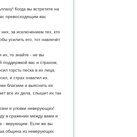
ллаху! Когда вы встретите на
 вас превосходящим вас
 них, за исключением тех, кто
бы усилить его, тот навлечёт
их, то знайте - не вы
й поддержкой вас и страхом,
сил горсть песка в их лица,
сил, и страх охватил их.
ми благами и выяснить их
т все их дела, слышит их так
козни и уловки неверующих!
еду в сражении между вами и
а - верующим. Если же вы
аша община из неверующих