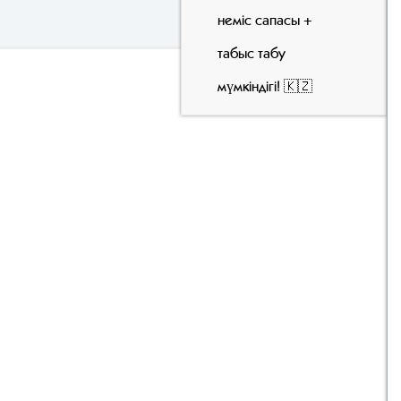
неміс сапасы +
табыс табу
мүмкіндігі! 🇰🇿