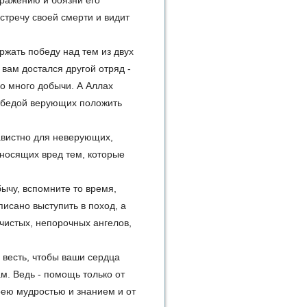
 сражению и боязни его
встречу своей смерти и видит
ржать победу над тем из двух
 вам достался другой отряд -
о много добычи. А Аллах
обедой верующих положить
навистно для неверующих,
носящих вред тем, которые
бычу, вспомните то время,
писано выступить в поход, а
чистых, непорочных ангелов,
 весть, чтобы ваши сердца
м. Ведь - помощь только от
оею мудростью и знанием и от