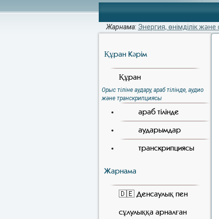
Жарнама
:
Энергия, өнімділік және 
Құран Кәрiм
Құран
Орыс тіліне аудару, араб тілінде, аудио
және транскрипциясы
араб тілінде
аударымдар
транскрипциясы
Жарнама
🇩🇪 Денсаулық пен
сұлулыққа арналған