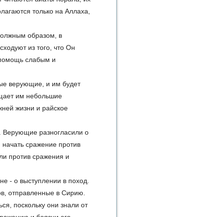
лагаются только на Аллаха,
должным образом, в
ходуют из того, что Он
 помощь слабым и
ые верующие, и им будет
ощает им небольшие
жней жизни и райское
ха. Верующие разногласили о
м начать сражение против
ли против сражения и
не - о выступлении в поход.
в, отправленные в Сирию.
ься, поскольку они знали от