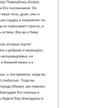
Ему! Повинуйтесь Аллаху
м Его посланником. Он
 ваши тела, души, умы и
ших сердец и направляет их,
а их охватывают страсти, и
ь истины. Все вы к Нему
хов, которые портят
вать к доброму и запрещать
а несправедливых, но
 в ближней жизни и в
ьны, о том времени, когда вы
 слабостью. Тогда вы
 города (Мекки), как повелел
 благодаря Его помощи и
вы будете Ему благодарны и