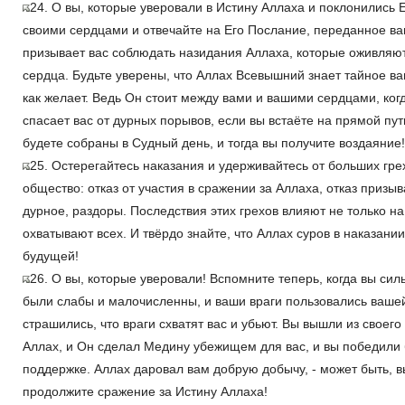
24. О вы, которые уверовали в Истину Аллаха и поклонились 
своими сердцами и отвечайте на Его Послание, переданное ва
призывает вас соблюдать назидания Аллаха, которые оживляют
сердца. Будьте уверены, что Аллах Всевышний знает тайное ва
как желает. Ведь Он стоит между вами и вашими сердцами, когд
спасает вас от дурных порывов, если вы встаёте на прямой пут
будете собраны в Судный день, и тогда вы получите воздаяние!
25. Остерегайтесь наказания и удерживайтесь от больших гре
общество: отказ от участия в сражении за Аллаха, отказ призы
дурное, раздоры. Последствия этих грехов влияют не только н
охватывают всех. И твёрдо знайте, что Аллах суров в наказании
будущей!
26. О вы, которые уверовали! Вспомните теперь, когда вы сил
были слабы и малочисленны, и ваши враги пользовались вашей
страшились, что враги схватят вас и убьют. Вы вышли из своего
Аллах, и Он сделал Медину убежищем для вас, и вы победили
поддержке. Аллах даровал вам добрую добычу, - может быть, 
продолжите сражение за Истину Аллаха!