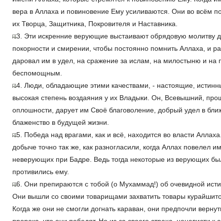
вера в Аллаха и повиновение Ему усиливаются. Они во всём по
их Творца, Защитника, Покровителя и Наставника.
3. Эти искренние верующие выстаивают обрядовую молитву 
покорности и смирении, чтобы постоянно помнить Аллаха, и рас
даровал им в удел, на сражение за ислам, на милостыню и на
беспомощным.
4. Люди, обладающие этими качествами, - настоящие, истинн
высокая степень воздаяния у их Владыки. Он, Всевышний, пр
оплошности, дарует им Своё благоволение, добрый удел в бли
блаженство в будущей жизни.
5. Победа над врагами, как и всё, находится во власти Алла
добыче точно так же, как разногласили, когда Аллах повелел и
неверующих при Бадре. Ведь тогда некоторые из верующих бы
противились ему.
6. Они препираются с тобой (о Мухаммад!) об очевидной исти
Они вышли со своими товарищами захватить товары курайшито
Когда же они не смогли догнать караван, они предпочли вернут