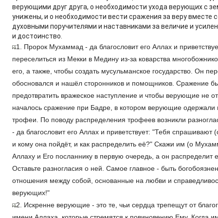
верующими друг друга, о необходимости ухода верующих с зем
унижены, и о необходимости вести сражения за веру вместе 
духовными поручителями и наставниками за величие и усилен
и достоинство.
1. Пророк Мухаммад - да благословит его Аллах и приветствуе
переселиться из Мекки в Медину из-за коварства многобожников
его, а также, чтобы создать мусульманское государство. Он пе
обосновался и нашёл сторонников и помощников. Сражение б
предотвратить вражеское наступление и чтобы верующие не от
началось сражение при Бадре, в котором верующие одержали 
трофеи. По поводу распределения трофеев возникли разногла
- да благословит его Аллах и приветствует: "Тебя спрашивают 
и кому она пойдёт, и как распределить её?" Скажи им (о Муха
Аллаху и Его посланнику в первую очередь, а он распределит е
Оставьте разногласия о ней. Самое главное - быть богобоязн
отношения между собой, основанные на любви и справедливости
верующих!"
2. Искренне верующие - это те, чьи сердца трепещут от благ
имени Аллаха, которые стремятся к повиновению Ему. Когда и