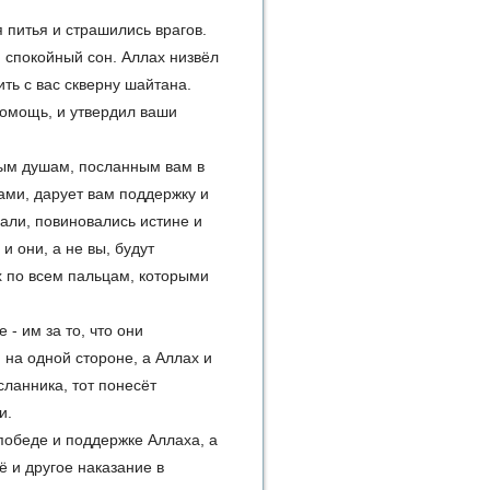
 питья и страшились врагов.
, спокойный сон. Аллах низвёл
ить с вас скверну шайтана.
помощь, и утвердил ваши
тым душам, посланным вам в
ами, дарует вам поддержку и
вали, повиновались истине и
и они, а не вы, будут
х по всем пальцам, которыми
- им за то, что они
 на одной стороне, а Аллах и
сланника, тот понесёт
и.
 победе и поддержке Аллаха, а
 и другое наказание в