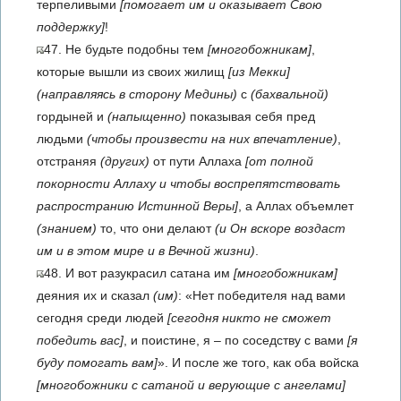
терпеливыми
[помогает им и оказывает Свою
поддержку]
!
47. Не будьте подобны тем
[многобожникам]
,
которые вышли из своих жилищ
[из Мекки]
(направляясь в сторону Медины)
с
(бахвальной)
гордыней и
(напыщенно)
показывая себя пред
людьми
(чтобы произвести на них впечатление)
,
отстраняя
(других)
от пути Аллаха
[от полной
покорности Аллаху и чтобы воспрепятствовать
распространию Истинной Веры]
, а Аллах объемлет
(знанием)
то, что они делают
(и Он вскоре воздаст
им и в этом мире и в Вечной жизни)
.
48. И вот разукрасил сатана им
[многобожникам]
деяния их и сказал
(им)
: «Нет победителя над вами
сегодня среди людей
[сегодня никто не сможет
победить вас]
, и поистине, я – по соседству с вами
[я
буду помогать вам]
». И после же того, как оба войска
[многобожники с сатаной и верующие с ангелами]