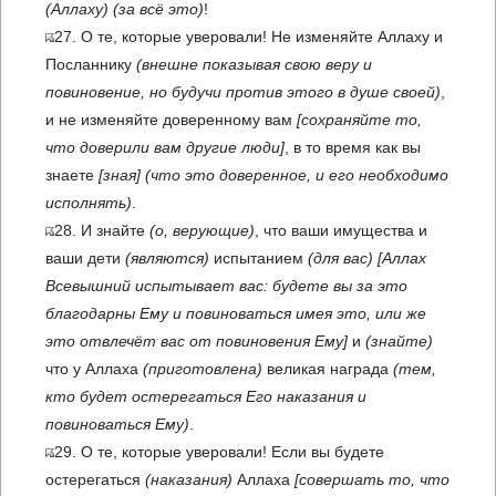
(Аллаху)
(за всё это)
!
27. О те, которые уверовали! Не изменяйте Аллаху и
Посланнику
(внешне показывая свою веру и
повиновение, но будучи против этого в душе своей)
,
и не изменяйте доверенному вам
[сохраняйте то,
что доверили вам другие люди]
, в то время как вы
знаете
[зная]
(что это доверенное, и его необходимо
исполнять)
.
28. И знайте
(о, верующие)
, что ваши имущества и
ваши дети
(являются)
испытанием
(для вас)
[Аллах
Всевышний испытывает вас: будете вы за это
благодарны Ему и повиноваться имея это, или же
это отвлечёт вас от повиновения Ему]
и
(знайте)
что у Аллаха
(приготовлена)
великая награда
(тем,
кто будет остерегаться Его наказания и
повиноваться Ему)
.
29. О те, которые уверовали! Если вы будете
остерегаться
(наказания)
Аллаха
[совершать то, что