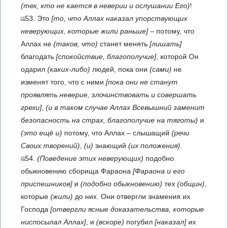
(тех, кто не кается в неверии и ослушании Его)
!
53. Это
[то, что Аллах наказал упорствующих
неверующих, которые жили раньше]
– потому, что
Аллах не
(таков, что)
станет менять
[лишать]
благодать
[спокойствие, благополучие]
, которой Он
одарил
(каких-либо)
людей, пока они
(сами)
не
изменят того, что с ними
[пока они не станут
проявлять неверие, злочинствовать и совершать
грехи]
,
(и в таком случае Аллах Всевышний заменит
безопасность на страх, благополучие на тяготы)
и
(это ещё и)
потому, что Аллах – слышащий
(речи
Своих творений)
,
(и)
знающий
(их положения)
.
54.
(Поведение этих неверующих)
подобно
обыкновению сборища Фараона
[Фараона и его
приспешников]
и
(подобно обыкновению)
тех
(общин)
,
которые
(жили)
до них. Они отвергли знамения их
Господа
[отвергли ясные доказательства, которые
ниспосылал Аллах]
, и
(вскоре)
погубил
[наказал]
их