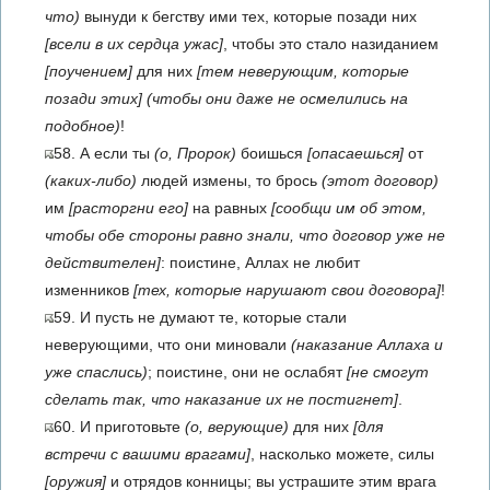
что)
вынуди к бегству ими тех, которые позади них
[всели в их сердца ужас]
, чтобы это стало назиданием
[поучением]
для них
[тем неверующим, которые
позади этих]
(чтобы они даже не осмелились на
подобное)
!
58. А если ты
(о, Пророк)
боишься
[опасаешься]
от
(каких-либо)
людей измены, то брось
(этот договор)
им
[расторгни его]
на равных
[сообщи им об этом,
чтобы обе стороны равно знали, что договор уже не
действителен]
: поистине, Аллах не любит
изменников
[тех, которые нарушают свои договора]
!
59. И пусть не думают те, которые стали
неверующими, что они миновали
(наказание Аллаха и
уже спаслись)
; поистине, они не ослабят
[не смогут
сделать так, что наказание их не постигнет]
.
60. И приготовьте
(о, верующие)
для них
[для
встречи с вашими врагами]
, насколько можете, силы
[оружия]
и отрядов конницы; вы устрашите этим врага