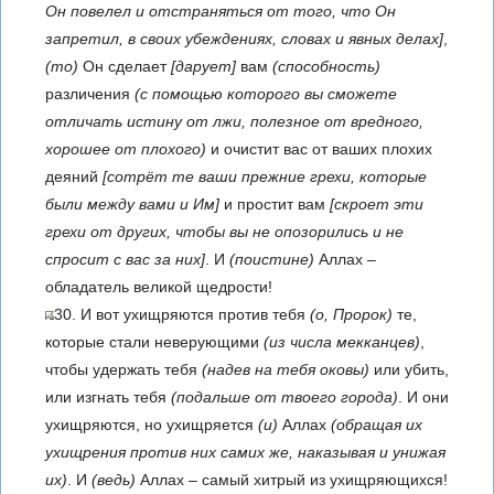
Он повелел и отстраняться от того, что Он
запретил, в своих убеждениях, словах и явных делах]
,
(то)
Он сделает
[дарует]
вам
(способность)
различения
(с помощью которого вы сможете
отличать истину от лжи, полезное от вредного,
хорошее от плохого)
и очистит вас от ваших плохих
деяний
[сотрёт те ваши прежние грехи, которые
были между вами и Им]
и простит вам
[скроет эти
грехи от других, чтобы вы не опозорились и не
спросит с вас за них]
. И
(поистине)
Аллах –
обладатель великой щедрости!
30. И вот ухищряются против тебя
(о, Пророк)
те,
которые стали неверующими
(из числа мекканцев)
,
чтобы удержать тебя
(надев на тебя оковы)
или убить,
или изгнать тебя
(подальше от твоего города)
. И они
ухищряются, но ухищряется
(и)
Аллах
(обращая их
ухищрения против них самих же, наказывая и унижая
их)
. И
(ведь)
Аллах – самый хитрый из ухищряющихся!