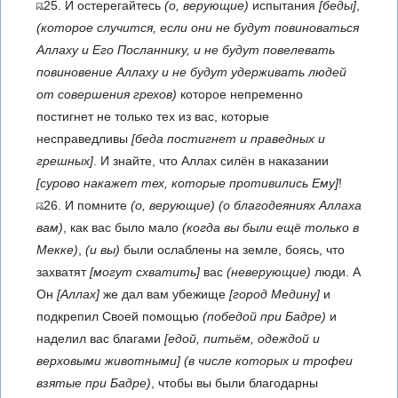
25. И остерегайтесь
(о, верующие)
испытания
[беды]
,
(которое случится, если они не будут повиноваться
Аллаху и Его Посланнику, и не будут повелевать
повиновение Аллаху и не будут удерживать людей
от совершения грехов)
которое непременно
постигнет не только тех из вас, которые
несправедливы
[беда постигнет и праведных и
грешных]
. И знайте, что Аллах силён в наказании
[сурово накажет тех, которые противились Ему]
!
26. И помните
(о, верующие)
(о благодеяниях Аллаха
вам)
, как вас было мало
(когда вы были ещё только в
Мекке)
,
(и вы)
были ослаблены на земле, боясь, что
захватят
[могут схватить]
вас
(неверующие)
люди. А
Он
[Аллах]
же дал вам убежище
[город Медину]
и
подкрепил Своей помощью
(победой при Бадре)
и
наделил вас благами
[едой, питьём, одеждой и
верховыми животными]
(в числе которых и трофеи
взятые при Бадре)
, чтобы вы были благодарны