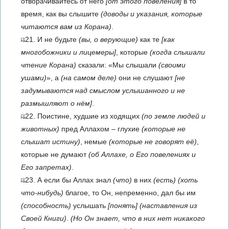
отворачивайтесь от него
[от этого повеления]
в то
время, как вы слышите
(доводы и указания, которые
читаются вам из Корана)
.
21. И не будьте
(вы, о верующие)
как те
[как
многобожники и лицемеры]
, которые
(когда слышали
чтение Корана)
сказали: «Мы слышали
(своими
ушами)
», а
(на самом деле)
они не слушают
[не
задумываются над смыслом услышанного и не
размышляют о нём]
.
22. Поистине, худшие из ходящих
(по земле людей и
животных)
пред Аллахом – глухие
(которые не
слышат истину)
, немые
(которые не говорят её)
,
которые не думают
(об Аллахе, о Его повелениях и
Его запретах)
.
23. А если бы Аллах знал
(что)
в них
(есть)
(хоть
что-нибудь)
благое, то Он, непременно, дал бы им
(способность)
услышать
[понять]
(наставления из
Своей Книги)
.
(Но Он знает, что в них нет никакого