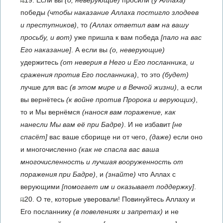
19. Если вы
(о, неверующие)
просили
(у Аллаха)
победы
(чтобы наказание Аллаха постигло злодеев
и преступников)
, то
(Аллах ответил вам на вашу
просьбу, и вот)
уже пришла к вам победа
[пало на вас
Его наказание]
. А если вы
(о, неверующие)
удержитесь
(от неверия в Него и Его посланника, и
сражения против Его посланника)
, то это
(будет)
лучше для вас
(в этом мире и в Вечной жизни)
, а если
вы вернётесь
(к войне против Пророка и верующих)
,
то и Мы вернёмся
(нанося вам поражение, как
нанесли Мы вам её при Бадре)
. И не избавит
[не
спасёт]
вас ваше сборище ни от чего,
(даже)
если оно
и многочисленно
(как не спасла вас ваша
многочисленность и лучшая вооруженность от
поражения при Бадре)
, и
(знайте)
что Аллах с
верующими
[помогает им и оказывает поддержку]
.
20. О те, которые уверовали! Повинуйтесь Аллаху и
Его посланнику
(в повелениях и запретах)
и не