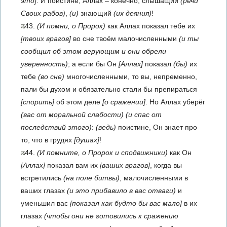
это]
. И поистине, Аллах – конечно, слышащий
(речи
Своих рабов)
,
(и)
знающий
(их деяния)
!
43.
(И помни, о Пророк)
как Аллах показал тебе их
[твоих врагов]
во сне твоём малочисленными
(и ты
сообщил об этом верующим и они обрели
уверенность)
; а если бы Он
[Аллах]
показал
(бы)
их
тебе
(во сне)
многочисленными, то вы, непременно,
пали бы духом и обязательно стали бы препираться
[спорить]
об этом деле
[о сражении]
. Но Аллах уберёг
(вас от моральной слабости)
(и спас от
последствий этого)
:
(ведь)
поистине, Он знает про
то, что в грудях
[душах]
!
44.
(И помните, о Пророк и сподвижники)
как Он
[Аллах]
показал вам их
[ваших врагов]
, когда вы
встретились
(на поле битвы)
, малочисленными в
ваших глазах
(и это прибавило в вас отваги)
и
уменьшил вас
[показал как будто бы вас мало]
в их
глазах
(чтобы они не готовились к сражению