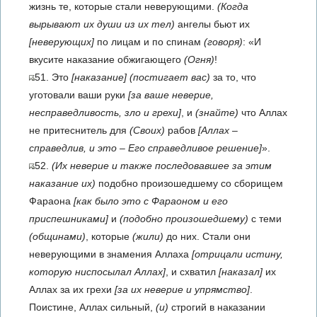
жизнь те, которые стали неверующими.
(Когда
вырывают их души из их тел)
ангелы бьют их
[неверующих]
по лицам и по спинам
(говоря)
: «И
вкусите наказание обжигающего
(Огня)
!
51. Это
[наказание]
(постигает вас)
за то, что
уготовали ваши руки
[за ваше неверие,
несправедливость, зло и грехи]
, и
(знайте)
что Аллах
не притеснитель для
(Своих)
рабов
[Аллах –
справедлив, и это – Его справедливое решение]
».
52.
(Их неверие и также последовавшее за этим
наказание их)
подобно произошедшему со сборищем
Фараона
[как было это с Фараоном и его
приспешниками]
и
(подобно произошедшему)
с теми
(общинами)
, которые
(жили)
до них. Стали они
неверующими в знамения Аллаха
[отрицали истину,
которую ниспосылал Аллах]
, и схватил
[наказал]
их
Аллах за их грехи
[за их неверие и упрямство]
.
Поистине, Аллах сильный,
(и)
строгий в наказании