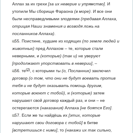
Аллах за их грехи
[за их неверие и упрямство]
. И
утопили Мы сборище Фараона
(в море)
. И все они
были несправедливыми злодеями
(предавая Аллаха,
отрицая Наши знамения и возводя ложь на
посланников Аллаха)
.
55. Поистине, худшие из ходящих
(по земле людей и
животных)
пред Аллахом – те, которые стали
неверными, и
(которые)
(так и)
не уверуют
[продолжают упорствовать в неверии]
, –
(2)
56. те
, с которыми ты
(о, Посланник)
заключил
договор
(о том, что они не будут воевать против
тебя и не будут оказывать помощь другим,
которые воюют с тобой)
, и
(которые)
затем
нарушают свой договор каждый раз, и они – не
остерегаются
(наказания)
Аллаха
[не боятся Его]
.
57. Если же ты найдёшь их
[этих, которые
нарушают свои договора с тобой]
в битве
[встретишься с ними]
, то
(накажи их так сильно,