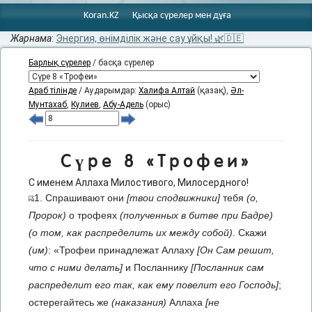
Koran.KZ
Қысқа сүрелер мен дұға
Жарнама
:
Энергия, өнімділік және сау ұйқы! 🌿🇩🇪
Барлық сүрелер
/ басқа сүрелер
Араб тілінде
/ Аударымдар:
Халифа Алтай
(қазақ),
Әл-
Мунтахаб
,
Кулиев
,
Абу-Адель
(орыс)
Сүре 8 «Трофеи»
С именем Аллаха Милостивого, Милосердного!
1. Спрашивают они
[твои сподвижники]
тебя
(о,
Пророк)
о трофеях
(полученных в битве при Бадре)
(о том, как распределить их между собой)
. Скажи
(им)
: «Трофеи принадлежат Аллаху
[Он Сам решит,
что с ними делать]
и Посланнику
[Посланник сам
распределит его так, как ему повелит его Господь]
;
остерегайтесь же
(наказания)
Аллаха
[не