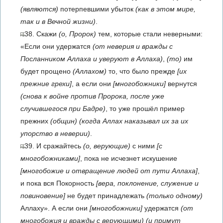
(являются)
потерпевшими убыток
(как в этом мире,
так и в Вечной жизни)
.
38. Скажи
(о, Пророк)
тем, которые стали неверными:
«Если они удержатся
(от неверия и вражды с
Посланником Аллаха и уверуют в Аллаха)
,
(то)
им
будет прощено
(Аллахом)
то, что было прежде
[их
прежние грехи]
, а если они
[многобожники]
вернутся
(снова к войне против Пророка, после уже
случившегося при Бадре)
, то уже прошёл пример
прежних
(общин)
(когда Аллах наказывал их за их
упорство в неверии)
.
39. И сражайтесь
(о, верующие)
с ними
[с
многобожниками]
, пока не исчезнет искушение
[многобожие и отвращение людей от пути Аллаха]
,
и пока вся Покорность
[вера, поклонение, служение и
повиновение]
не будет принадлежать
(только одному)
Аллаху». А если они
[многобожники]
удержатся
(от
многобожия и вражды с верующими)
(и примут