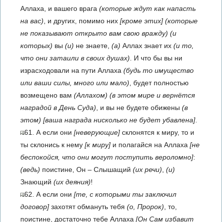
Аллаха, и вашего врага
(которые ждут как напасть
на вас)
, и других, помимо них
[кроме этих]
(которые
не показывают открыто вам свою вражду)
(и
которых)
вы
(и)
не знаете,
(а)
Аллах знает их
(и то,
что они затаили в своих душах)
. И что бы вы ни
израсходовали на пути Аллаха
(будь то имущество
или ваши силы, много или мало)
, будет полностью
возмещено вам
(Аллахом)
(в этом мире и вернётся
наградой в День Суда)
, и вы не будете обижены
(в
этом)
[ваша награда нисколько не будет убавлена]
.
61. А если они
[неверующие]
склонятся к миру, то и
ты склонись к нему
[к миру]
и полагайся на Аллаха
[не
беспокойся, что они могут поступить вероломно]
:
(ведь)
поистине, Он – Слышащий
(их речи)
,
(и)
Знающий
(их деяния)
!
62. А если они
[те, с которыми ты заключил
договор]
захотят обмануть тебя
(о, Пророк)
, то,
поистине, достаточно тебе Аллаха
[Он Сам избавит