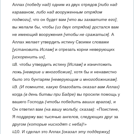
Аллах
(победу над)
одним из двух отрядов
[либо над
караваном, либо над вооруженным отрядом
подмоги]
, что он будет вам
[что вы захватите его]
;
вы желали бы, чтобы
(из двух отрядов)
достался вам
не имеющий вооружения
[чтобы не сражаться]
. А
Аллах желает утвердить истину Своими словами
[установить Ислам]
и отрезать корни неверующих
[искоренить их]
,
8. чтобы утвердить истину
[Ислам]
и изничтожить
ложь
[неверие и многобожие]
, хотя бы и ненавистно
было это бунтарям
[неверующим и многобожникам]
.
9.
(И помните, какую благодать оказал вам Аллах)
когда
(в день битвы при Бадре)
вы просили помощь у
вашего Господа
(чтобы победить ваших врагов)
, и
Он ответил вам
(на вашу мольбу, сказав)
: «Поистине,
Я поддержу вас тысячью ангелов, следующих друг за
другом
(которые нисходят с неба)
!»
10. И сделал это Аллах
[оказал эту поддержку]