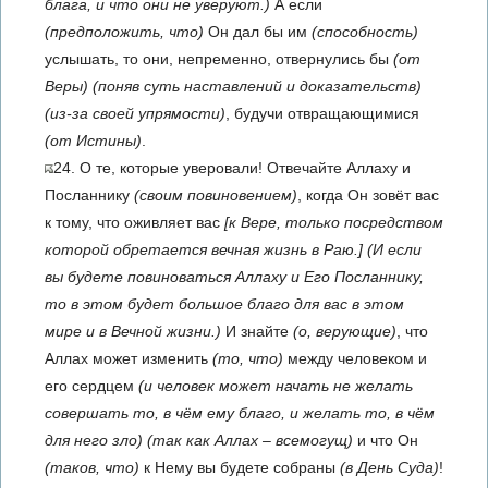
блага, и что они не уверуют.)
А если
(предположить, что)
Он дал бы им
(способность)
услышать, то они, непременно, отвернулись бы
(от
Веры)
(поняв суть наставлений и доказательств)
(из-за своей упрямости)
, будучи отвращающимися
(от Истины)
.
24. О те, которые уверовали! Отвечайте Аллаху и
Посланнику
(своим повиновением)
, когда Он зовёт вас
к тому, что оживляет вас
[к Вере, только посредством
которой обретается вечная жизнь в Раю.]
(И если
вы будете повиноваться Аллаху и Его Посланнику,
то в этом будет большое благо для вас в этом
мире и в Вечной жизни.)
И знайте
(о, верующие)
, что
Аллах может изменить
(то, что)
между человеком и
его сердцем
(и человек может начать не желать
совершать то, в чём ему благо, и желать то, в чём
для него зло)
(так как Аллах – всемогущ)
и что Он
(таков, что)
к Нему вы будете собраны
(в День Суда)
!