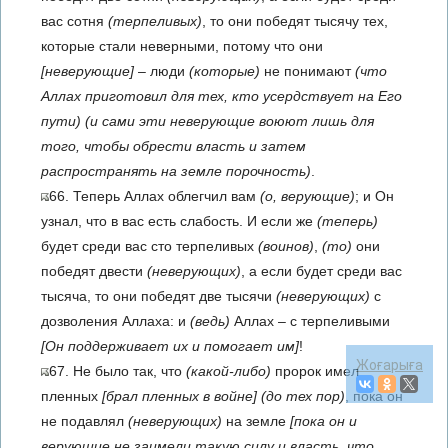
вас сотня
(терпеливых)
, то они победят тысячу тех,
которые стали неверными, потому что они
[неверующие]
– люди
(которые)
не понимают
(что
Аллах приготовил для тех, кто усердствует на Его
пути)
(и сами эти неверующие воюют лишь для
того, чтобы обрести власть и затем
распространять на земле порочность)
.
66. Теперь Аллах облегчил вам
(о, верующие)
; и Он
узнал, что в вас есть слабость. И если же
(теперь)
будет среди вас сто терпеливых
(воинов)
,
(то)
они
победят двести
(неверующих)
, а если будет среди вас
тысяча, то они победят две тысячи
(неверующих)
с
дозволения Аллаха: и
(ведь)
Аллах – с терпеливыми
[Он поддерживает их и помогает им]
!
Жоғарыға
67. Не было так, что
(какой-либо)
пророк имел
пленных
[брал пленных в войне]
(до тех пор)
, пока он
не подавлял
(неверующих)
на земле
[пока он и
верующие не заимели такую силу и власть, что