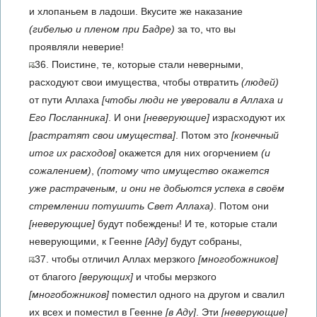
и хлопаньем в ладоши. Вкусите же наказание
(гибелью и пленом при Бадре)
за то, что вы
проявляли неверие!
36. Поистине, те, которые стали неверными,
расходуют свои имущества, чтобы отвратить
(людей)
от пути Аллаха
[чтобы люди не уверовали в Аллаха и
Его Посланника]
. И они
[неверующие]
израсходуют их
[растратят свои имущества]
. Потом это
[конечный
итог их расходов]
окажется для них огорчением
(и
сожалением)
,
(потому что имущество окажется
уже растраченым, и они не добьются успеха в своём
стремлении потушить Свет Аллаха)
. Потом они
[неверующие]
будут побеждены! И те, которые стали
неверующими, к Геенне
[Аду]
будут собраны,
37. чтобы отличил Аллах мерзкого
[многобожников]
от благого
[верующих]
и чтобы мерзкого
[многобожников]
поместил одного на другом и свалил
их всех и поместил в Геенне
[в Аду]
. Эти
[неверующие]