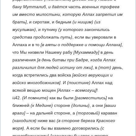
бану Мутталиб, и даётся часть военных трофеев
им вместо милостыни, которую Аллах запретил им
брать]
, и сиротам, и бедным
(и нищим)
(из
мусульман)
, и путнику
(у которого закончились
средства продолжать путь)
, если вы уверовали в
Аллаха и в то
[в аяты о поддержке и помощи Аллаха]
,
что Мы низвели Нашему рабу
[Мухаммаду]
в день
различения
[в день битвы при Бадре, когда Аллах
различилил для людей истину от лжи]
, в
(тот)
день,
когда встретились два войска
[войско верующих и
войско многобожников]
. И
(поистине)
Аллах над
всякой вещью мощен
[Аллах – всемогущ]
!
42.
(И помните)
как вы были
[разместились]
на
ближней
(к Медине)
стороне
(долины)
, а они
[ваши
враги]
– на дальней стороне, а
(торговый)
караван
(находился)
ниже вас
(в стороне берега Красного
моря)
. А если бы вы взаимно договорились
(с
многобожниками)
[назначили бы срок и место