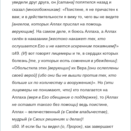
увидели друг друга, он
[сатана]
попятился назад и
сказал
(многобожникам)
: «Поистине, я не причастен к
вам; и в действительности я вижу то, чего вы не видите
[ангелов, которых Аллах прислал на помощь
верующим]
. На самом деле, я боюсь Аллаха, а Аллах
силён в наказании
[жестоко накажет тех, кто
ослушается Его и не кается искренним покаянием]
!»
49.
(И)
вот говорят лицемеры и те, в сердцах которых
болезнь
[те, у которых есть сомнения в убеждении]
:
«Обольстила этих
[верующих]
их Вера
[они ослеплены
своей верой]
(ибо они бы не вышли против тех, кто
больше их по количеству и вооружению)
». Но
(эти
лицемеры не понимают, что)
кто полагается на
Аллаха
(веря в Его обещание о поддержке)
, то
(Аллах
не оставит такого без помощи)
ведь поистине,
Аллах – величественный
(в Своём владычестве)
,
мудрый
(в Своих решениях и делах)
!
50. И если бы ты видел
(о, Пророк)
, как завершают