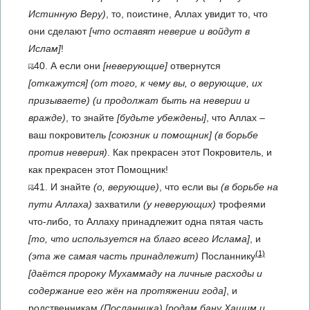
Истинную Веру)
, то, поистине, Аллах увидит то, что
они сделают
[что оставят неверие и войдут в
Ислам]
!
40. А если они
[неверующие]
отвернутся
[откажутся]
(от того, к чему вы, о верующие, их
призываете)
(и продолжат быть на неверии и
вражде)
, то знайте
[будьте убеждены]
, что Аллах –
ваш покровитель
[союзник и помощник]
(в борьбе
против неверия)
. Как прекрасен этот Покровитель, и
как прекрасен этот Помощник!
41. И знайте
(о, верующие)
, что если вы
(в борьбе на
пути Аллаха)
захватили
(у неверующих)
трофеями
что-либо, то Аллаху принадлежит одна пятая часть
[то, что используется на благо всего Ислама]
, и
(1)
(эта же самая часть принадлежит)
Посланнику
[даётся пророку Мухаммаду на личные расходы и
содержание его жён на протяжении года]
, и
родственникам
(Посланника)
[родам бану Хашим и