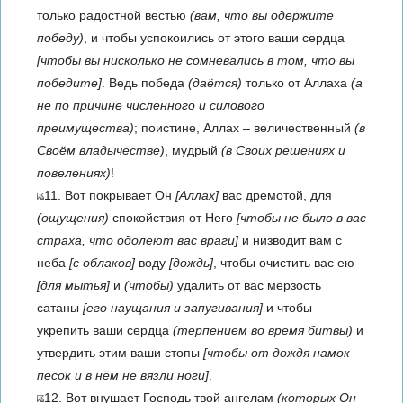
только радостной вестью
(вам, что вы одержите
победу)
, и чтобы успокоились от этого ваши сердца
[чтобы вы нисколько не сомневались в том, что вы
победите]
. Ведь победа
(даётся)
только от Аллаха
(а
не по причине численного и силового
преимущества)
; поистине, Аллах – величественный
(в
Своём владычестве)
, мудрый
(в Своих решениях и
повелениях)
!
11. Вот покрывает Он
[Аллах]
вас дремотой, для
(ощущения)
спокойствия от Него
[чтобы не было в вас
страха, что одолеют вас враги]
и низводит вам с
неба
[с облаков]
воду
[дождь]
, чтобы очистить вас ею
[для мытья]
и
(чтобы)
удалить от вас мерзость
сатаны
[его наущания и запугивания]
и чтобы
укрепить ваши сердца
(терпением во время битвы)
и
утвердить этим ваши стопы
[чтобы от дождя намок
песок и в нём не вязли ноги]
.
12. Вот внушает Господь твой ангелам
(которых Он