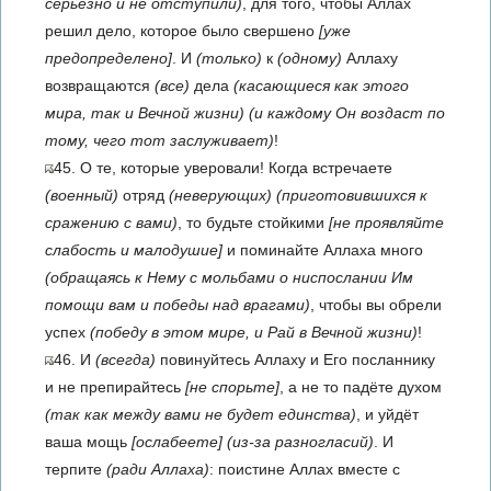
серьёзно и не отступили)
, для того, чтобы Аллах
решил дело, которое было свершено
[уже
предопределено]
. И
(только)
к
(одному)
Аллаху
возвращаются
(все)
дела
(касающиеся как этого
мира, так и Вечной жизни)
(и каждому Он воздаст по
тому, чего тот заслуживает)
!
45. О те, которые уверовали! Когда встречаете
(военный)
отряд
(неверующих)
(приготовившихся к
сражению с вами)
, то будьте стойкими
[не проявляйте
слабость и малодушие]
и поминайте Аллаха много
(обращаясь к Нему с мольбами о ниспослании Им
помощи вам и победы над врагами)
, чтобы вы обрели
успех
(победу в этом мире, и Рай в Вечной жизни)
!
46. И
(всегда)
повинуйтесь Аллаху и Его посланнику
и не препирайтесь
[не спорьте]
, а не то падёте духом
(так как между вами не будет единства)
, и уйдёт
ваша мощь
[ослабеете]
(из-за разногласий)
. И
терпите
(ради Аллаха)
: поистине Аллах вместе с