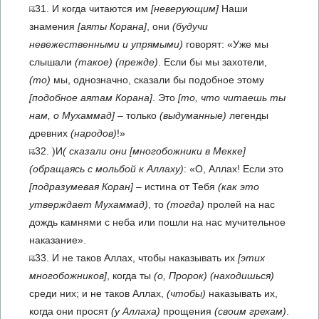
31. И когда читаются им
[неверующим]
Наши
знамения
[аяты Корана]
, они
(будучи
невежественными и упрямыми)
говорят: «Уже мы
слышали
(такое)
(прежде)
. Если бы мы захотели,
(то)
мы, однозначно, сказали бы подобное этому
[подобное аятам Корана]
. Это
[то, что читаешь ты
нам, о Мухаммад]
– только
(выдуманные)
легенды
древних
(народов)
!»
32. )И
( сказали они
[многобожники в Мекке]
(обращаясь с мольбой к Аллаху)
: «О, Аллах! Если это
[подразумевая Коран]
– истина от Тебя
(как это
утверждает Мухаммад)
, то
(тогда)
пролей на нас
дождь камнями с неба или пошли на нас мучительное
наказание».
33. И не таков Аллах, чтобы наказывать их
[этих
многобожников]
, когда ты
(о, Пророк)
(находишься)
среди них; и не таков Аллах,
(чтобы)
наказывать их,
когда они просят
(у Аллаха)
прощения
(своим грехам)
.