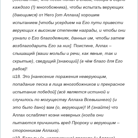
каждого (!)
многобожника), чтобы испытать верующих
(дающимся)
от Него
[от Аллаха]
хорошим
испытанием
[чтобы усердием на Его пути привести
верующих к высоким степеням награды, и чтобы они
узнали о Его благодеяниях, данных им, чтобы затем
возблагодарить Его за них]
. Поистине, Аллах –
слышащий
(ваши мольбы и речи, как явные, так и
скрытые)
, сведущий
[знающий]
(в чём благо для Его
рабов)
!
18. Это
[нанесение поражения неверующим,
попадание песка в лица многобожников и прекрасное
испытание победой]
(всё является истиной и
случилось по могуществу Аллаха Всевышнего)
(и
это было дано)
вам
(о, верующие)
! И
(знайте)
что
Аллах ослабляет козни неверных
(когда они
пытаются причинить вред Пророку и верующим –
сторонникам Аллаха)
.