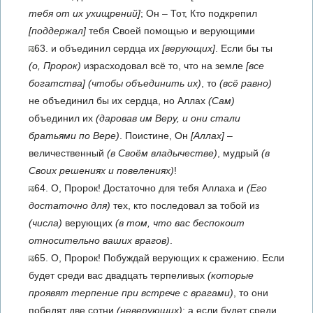
тебя от их ухищрений]
; Он – Тот, Кто подкрепил
[поддержал]
тебя Своей помощью и верующими
63. и объединил сердца их
[верующих]
. Если бы ты
(о, Пророк)
израсходовал всё то, что на земле
[все
богатства]
(чтобы объединить их)
, то
(всё равно)
не объединил бы их сердца, но Аллах
(Сам)
объединил их
(даровав им Веру, и они стали
братьями по Вере)
. Поистине, Он
[Аллах]
–
величественный
(в Своём владычестве)
, мудрый
(в
Своих решениях и повелениях)
!
64. О, Пророк! Достаточно для тебя Аллаха и
(Его
достаточно для)
тех, кто последовал за тобой из
(числа)
верующих
(в том, что вас беспокоит
относительно ваших врагов)
.
65. О, Пророк! Побуждай верующих к сражению. Если
будет среди вас двадцать терпеливых
(которые
проявят терпение при встрече с врагами)
, то они
победят две сотни
(неверующих)
; а если будет среди