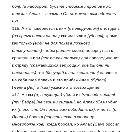
боя]
,
(а наоборот, будьте стойкими против них,
так как Аллах – с вами и Он поможет вам одолеть
их)
.
16. А кто повернётся к ним
[к неверующим]
в тот день
(во время наступления)
своим тылом
[убегая]
, кроме
как только
(если не для показа ложного
отступления,)
чтобы
(затем снова)
повернуться к
сражению или
(кроме как только)
для присоединения
к отряду
(сражающихся верующих, где бы они ни
находились)
, тот
[бегущий с поля сражения]
навлечёт
на себя гнев Аллаха и его прибежищем
(будет)
Геенна
[Ад]
, и
(как)
ужасно это возвращение!
17. Не вы
(о, верующие)
убили их
[многобожников]
(при Бадре)
[не своими силами]
, но Аллах
(Сам)
убил
их
(тем, что Он помог вам победить их)
, и не ты
(о,
Пророк)
бросил
(горсть песка в сторону
многобожников)
, когда бросал, но Аллах
(Сам)
бросил
(сделав так, что песок попал в глаза, ноздри и горло