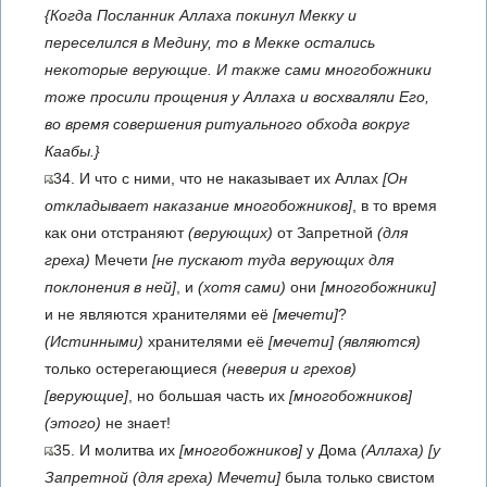
{Когда Посланник Аллаха покинул Мекку и
переселился в Медину, то в Мекке остались
некоторые верующие. И также сами многобожники
тоже просили прощения у Аллаха и восхваляли Его,
во время совершения ритуального обхода вокруг
Каабы.}
34. И что с ними, что не наказывает их Аллах
[Он
откладывает наказание многобожников]
, в то время
как они отстраняют
(верующих)
от Запретной
(для
греха)
Мечети
[не пускают туда верующих для
поклонения в ней]
, и
(хотя сами)
они
[многобожники]
и не являются хранителями её
[мечети]
?
(Истинными)
хранителями её
[мечети]
(являются)
только остерегающиеся
(неверия и грехов)
[верующие]
, но большая часть их
[многобожников]
(этого)
не знает!
35. И молитва их
[многобожников]
у Дома
(Аллаха)
[у
Запретной
(для греха)
Мечети]
была только свистом