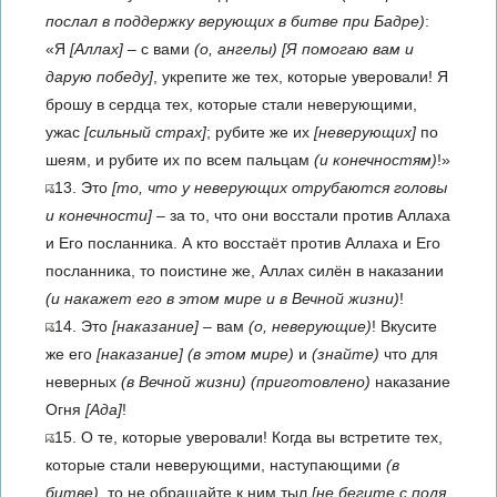
послал в поддержку верующих в битве при Бадре)
:
«Я
[Аллах]
– с вами
(о, ангелы)
[Я помогаю вам и
дарую победу]
, укрепите же тех, которые уверовали! Я
брошу в сердца тех, которые стали неверующими,
ужас
[сильный страх]
; рубите же их
[неверующих]
по
шеям, и рубите их по всем пальцам
(и конечностям)
!»
13. Это
[то, что у неверующих отрубаются головы
и конечности]
– за то, что они восстали против Аллаха
и Его посланника. А кто восстаёт против Аллаха и Его
посланника, то поистине же, Аллах силён в наказании
(и накажет его в этом мире и в Вечной жизни)
!
14. Это
[наказание]
– вам
(о, неверующие)
! Вкусите
же его
[наказание]
(в этом мире)
и
(знайте)
что для
неверных
(в Вечной жизни)
(приготовлено)
наказание
Огня
[Ада]
!
15. О те, которые уверовали! Когда вы встретите тех,
которые стали неверующими, наступающими
(в
битве)
, то не обращайте к ним тыл
[не бегите с поля