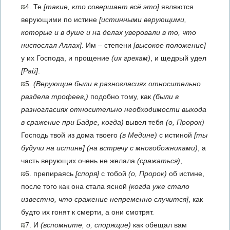
4. Те
[такие, кто совершает всё это]
являются
верующими по истине
[истинными верующими,
которые и в душе и на делах уверовали в то, что
ниспослал Аллах]
. Им – степени
[высокое положение]
у их Господа, и прощение
(их грехам)
, и щедрый удел
[Рай]
.
5.
(Верующие были в разногласиях относительно
раздела трофеев,)
подобно тому, как
(были в
разногласиях относительно необходимости выхода
в сражение при Бадре, когда)
вывел тебя
(о, Пророк)
Господь твой из дома твоего
(в Медине)
с истиной
[ты
будучи на истине]
(на встречу с многобожниками)
, а
часть верующих очень не желала
(сражаться)
,
6. препираясь
[споря]
с тобой
(о, Пророк)
об истине,
после того как она стала ясной
[когда уже стало
известно, что сражение непременно случится]
, как
будто их гонят к смерти, а они смотрят.
7. И
(вспомните, о, спорящие)
как обещал вам