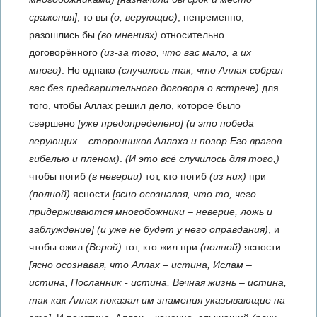
сражения]
, то вы
(о, верующие)
, непременно,
разошлись бы
(во мнениях)
относительно
договорённого
(из-за того, что вас мало, а их
много)
. Но однако
(случилось так, что Аллах собрал
вас без предварительного договора о встрече)
для
того, чтобы Аллах решил дело, которое было
свершено
[уже предопределено]
(и это победа
верующих – сторонников Аллаха и позор Его врагов
гибелью и пленом)
.
(И это всё случилось для того,)
чтобы погиб
(в неверии)
тот, кто погиб
(из них)
при
(полной)
ясности
[ясно осознавая, что то, чего
придерживаются многобожники – неверие, ложь и
заблуждение]
(и уже не будет у него оправдания)
, и
чтобы ожил
(Верой)
тот, кто жил при
(полной)
ясности
[ясно осознавая, что Аллах – истина, Ислам –
истина, Посланник - истина, Вечная жизнь – истина,
так как Аллах показал им знамения указывающие на