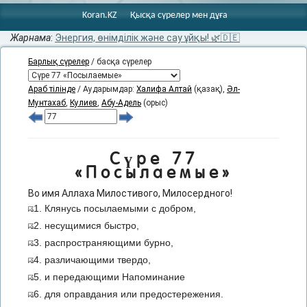
Koran.KZ
Қысқа сүрелер мен дұға
Жарнама
:
Энергия, өнімділік және сау ұйқы! 🌿🇩🇪
Барлық сүрелер
/ басқа сүрелер
Араб тілінде
/ Аударымдар:
Халифа Алтай
(қазақ),
Әл-
Мунтахаб
,
Кулиев
,
Абу-Адель
(орыс)
Сүре 77
«Посылаемые»
Во имя Аллаха Милостивого, Милосердного!
1. Клянусь посылаемыми с добром,
2. несущимися быстро,
3. распространяющими бурно,
4. различающими твердо,
5. и передающими Напоминание
6. для оправдания или предостережения.