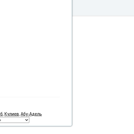
аб
,
Кулиев
,
Абу-Адель