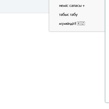
неміс сапасы +
табыс табу
мүмкіндігі! 🇰🇿