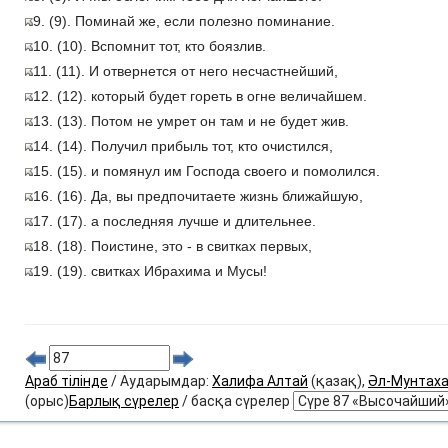
9. (9). Поминай же, если полезно поминание.
10. (10). Вспомнит тот, кто боязлив.
11. (11). И отвернется от него несчастнейший,
12. (12). который будет гореть в огне величайшем.
13. (13). Потом не умрет он там и не будет жив.
14. (14). Получил прибыль тот, кто очистился,
15. (15). и помянул им Господа своего и помолился.
16. (16). Да, вы предпочитаете жизнь ближайшую,
17. (17). а последняя лучше и длительнее.
18. (18). Поистине, это - в свитках первых,
19. (19). свитках Ибрахима и Мусы!
Араб тілінде
/ Аударымдар:
Халифа Алтай
(қазақ),
Әл-Мунтах
(орыс)
Барлық сүрелер
/ басқа сүрелер