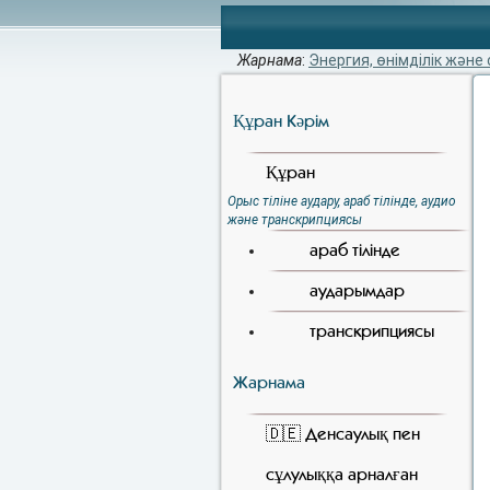
Жарнама
:
Энергия, өнімділік және 
Құран Кәрiм
Құран
Орыс тіліне аудару, араб тілінде, аудио
және транскрипциясы
араб тілінде
аударымдар
транскрипциясы
Жарнама
🇩🇪 Денсаулық пен
сұлулыққа арналған