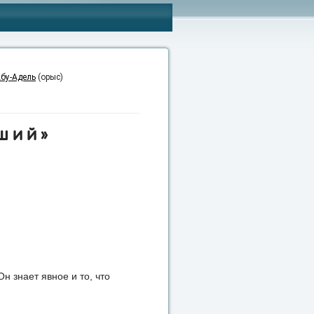
бу-Адель
(орыс)
ший»
Он знает явное и то, что