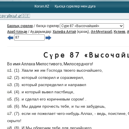
Koran.KZ
Қысқа сүрелер мен дұға
сау ұйқы! 🌿🇩🇪
Барлық сүрелер
/ басқа сүрелер
Араб тілінде
/ Аударымдар:
Халифа Алтай
(қазақ),
Әл-Мунтахаб
,
Кулиев
,
А
Сүре 87 «Высочай
Во имя Аллаха Милостивого, Милосердного!
1. (1). Хвали же им Господа твоего высочайшего,
2. (2). который сотворил и соразмерил,
3. (3). который распределил и направил
4. (4). и который вывел пастбище,
5. (5). и сделал его коричневым сором! .
6. (6). Мы дадим прочесть тебе, и ты не забудешь,
7. (7). если не пожелает чего-нибудь Аллах, - ведь, поистине, 
скрыто!
8. (8). И Мы облегчим тебе для легчайшего.