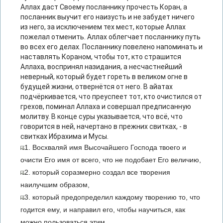
Аллах даст Своему посланнику прочесть Коран, а
посланник выучит его наизусть и не забудет ничего
из него, за исключением тех мест, которые Аллах
пожелал отменить. Аллах облегчает посланнику путь
во всех его делах. Посланнику повелено напоминать и
наставлять Кораном, чтобы тот, кто страшится
Аллаха, воспринял назидания, а несчастнейший
неверный, который будет гореть в великом огне в
будущей жизни, отвернётся от него. В айатах
подчёркивается, что преуспеет тот, кто очистился от
грехов, поминал Аллаха и совершал предписанную
молитву. В конце суры указывается, что всё, что
говорится в ней, начертано в прежних свитках, - в
свитках Ибрахима и Мусы.
1. Восхваляй имя Высочайшего Господа твоего и
очисти Его имя от всего, что не подобает Его величию,
2. который соразмерно создал все творения
наилучшим образом,
3. который предопределил каждому творению то, что
годится ему, и направил его, чтобы научиться, как
можно пользоваться этим,