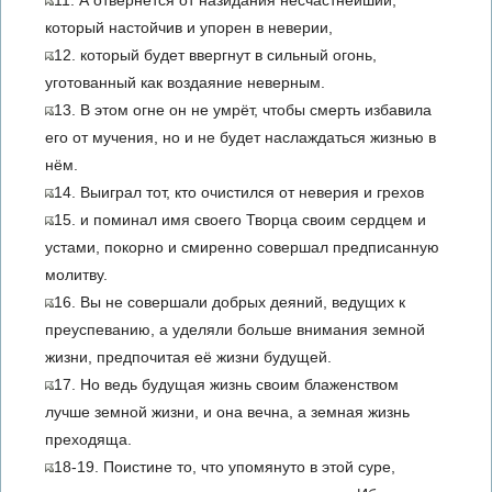
11. А отвернётся от назидания несчастнейший,
который настойчив и упорен в неверии,
12. который будет ввергнут в сильный огонь,
уготованный как воздаяние неверным.
13. В этом огне он не умрёт, чтобы смерть избавила
его от мучения, но и не будет наслаждаться жизнью в
нём.
14. Выиграл тот, кто очистился от неверия и грехов
15. и поминал имя своего Творца своим сердцем и
устами, покорно и смиренно совершал предписанную
молитву.
16. Вы не совершали добрых деяний, ведущих к
преуспеванию, а уделяли больше внимания земной
жизни, предпочитая её жизни будущей.
17. Но ведь будущая жизнь своим блаженством
лучше земной жизни, и она вечна, а земная жизнь
преходяща.
18-19. Поистине то, что упомянуто в этой суре,