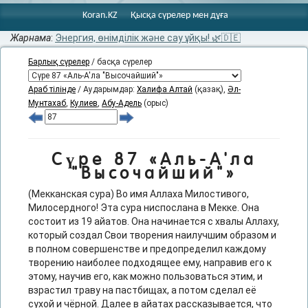
Koran.KZ
Қысқа сүрелер мен дұға
Жарнама
:
Энергия, өнімділік және сау ұйқы! 🌿🇩🇪
Барлық сүрелер
/ басқа сүрелер
Араб тілінде
/ Аударымдар:
Халифа Алтай
(қазақ),
Әл-
Мунтахаб
,
Кулиев
,
Абу-Адель
(орыс)
Сүре 87 «Аль-А'ла
"Высочайший"»
(Мекканская сура) Во имя Аллаха Милостивого,
Милосердного! Эта сура ниспослана в Мекке. Она
состоит из 19 айатов. Она начинается с хвалы Аллаху,
который создал Свои творения наилучшим образом и
в полном совершенстве и предопределил каждому
творению наиболее подходящее ему, направив его к
этому, научив его, как можно пользоваться этим, и
взрастил траву на пастбищах, а потом сделал её
сухой и чёрной. Далее в айатах рассказывается, что