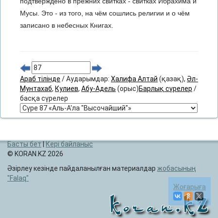
подтверждено в прежних свитках - свитках Ибрахима и
Мусы. Это - из того, на чём сошлись религии и о чём
записано в небесных Книгах.
Араб тілінде
/ Аударымдар:
Халифа Алтай
(қазақ),
Әл-
Мунтахаб
,
Кулиев
,
Абу-Адель
(орыс)
Барлық сүрелер
/
басқа сүрелер
Басты бет
|
Кері байланыс
© KORAN.KZ 2026
Әзірлеу кезінде пайдаланылған материалдар
жобасының
Falaq
Жоғарыға
Koran.KZ