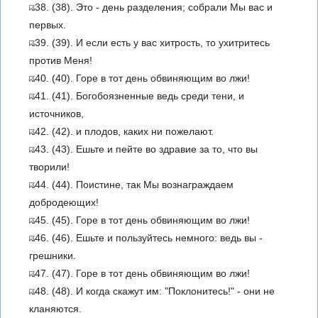
38. (38). Это - день разделения; собрали Мы вас и
первых.
39. (39). И если есть у вас хитрость, то ухитритесь
против Меня!
40. (40). Горе в тот день обвиняющим во лжи!
41. (41). Богобоязненные ведь среди тени, и
источников,
42. (42). и плодов, каких ни пожелают.
43. (43). Ешьте и пейте во здравие за то, что вы
творили!
44. (44). Поистине, так Мы вознаграждаем
добродеющих!
45. (45). Горе в тот день обвиняющим во лжи!
46. (46). Ешьте и пользуйтесь немного: ведь вы -
грешники.
47. (47). Горе в тот день обвиняющим во лжи!
48. (48). И когда скажут им: "Поклонитесь!" - они не
кланяются.