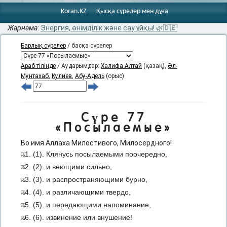
Koran.KZ
Қысқа сүрелер мен дұға
Жарнама
:
Энергия, өнімділік және сау ұйқы! 🌿🇩🇪
Барлық сүрелер
/ басқа сүрелер
Араб тілінде
/ Аударымдар:
Халифа Алтай
(қазақ),
Әл-
Мунтахаб
,
Кулиев
,
Абу-Адель
(орыс)
Сүре 77
«Посылаемые»
Во имя Аллаха Милостивого, Милосердного!
1. (1). Клянусь посылаемыми поочередно,
2. (2). и веющими сильно,
3. (3). и распространяющими бурно,
4. (4). и различающими твердо,
5. (5). и передающими напоминание,
6. (6). извинение или внушение!