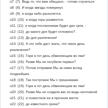
7. (7). Ведь то, что вам обещано, - готово случиться.
8. (8). И когда звезды померкнут,
9. (9). и когда небо расколется,
10. (10). и когда горы развеются,
11. (11). и когда посланникам будет дан срок, -
12. (12). до какого дня будет отложено?.
13. (13). До дня различения!
14. (14). А что тебе даст знать, что такое день
различения?
15. (15). Горе в тот день обвиняющим во лжи!
16. (16). Разве Мы не погубили первых?
17. (17). Потом отправим Мы за ними вслед
позднейших.
18. (18). Так поступаем Мы с грешниками.
19. (19). Горе в тот день обвиняющим во лжи!
20. (20). Разве Мы не создали вас из воды ничтожной
21. (21). и поместили ее в прочном месте
22. (22). до известного срока?