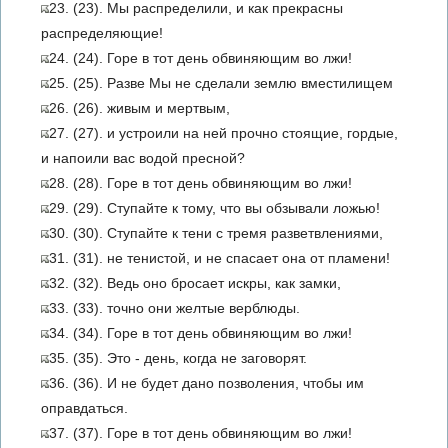
23. (23). Мы распределили, и как прекрасны
распределяющие!
24. (24). Горе в тот день обвиняющим во лжи!
25. (25). Разве Мы не сделали землю вместилищем
26. (26). живым и мертвым,
27. (27). и устроили на ней прочно стоящие, гордые,
и напоили вас водой пресной?
28. (28). Горе в тот день обвиняющим во лжи!
29. (29). Ступайте к тому, что вы обзывали ложью!
30. (30). Ступайте к тени с тремя разветвлениями,
31. (31). не тенистой, и не спасает она от пламени!
32. (32). Ведь оно бросает искры, как замки,
33. (33). точно они желтые верблюды.
34. (34). Горе в тот день обвиняющим во лжи!
35. (35). Это - день, когда не заговорят.
36. (36). И не будет дано позволения, чтобы им
оправдаться.
37. (37). Горе в тот день обвиняющим во лжи!