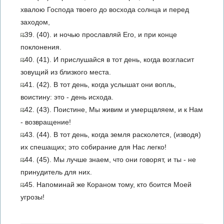
хвалою Господа твоего до восхода солнца и перед
заходом,
39. (40). и ночью прославляй Его, и при конце
поклонения.
40. (41). И прислушайся в тот день, когда возгласит
зовущий из близкого места.
41. (42). В тот день, когда услышат они вопль,
воистину: это - день исхода.
42. (43). Поистине, Мы живим и умерщвляем, и к Нам
- возвращение!
43. (44). В тот день, когда земля расколется, (изводя)
их спешащих; это собирание для Нас легко!
44. (45). Мы лучше знаем, что они говорят, и ты - не
принудитель для них.
45. Напоминай же Кораном тому, кто боится Моей
угрозы!