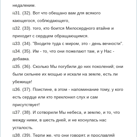
недалеким.
31. (32). Вот что обещано вам для всякого
кающегося, соблюдающего,
32. (33). того, кто боится Милосердного втайне и
приходит с сердцем обращающимся.
33. (34). "Входите туда с миром, это - день вечности".
34. (35). Им - то, что они пожелают там, и у Нас -
добавка.
35. (36). Сколько Мы погубили до них поколений; они
были сильнее их мощью и искали на земле, есть ли
убежище!
36. (37). Поистине, в этом - напоминание тому, у кого
есть сердце или кто преклонил слух и сам
присутствует!
37. (38). И сотворили Мы небеса, и землю, и то, что
между ними, в шесть дней, и не коснулась нас
усталость.
38. (39). Терпи же, что они говорят, и прославляй