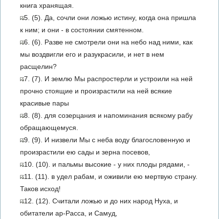
книга хранящая.
5. (5). Да, сочли они ложью истину, когда она пришла
к ним; и они - в состоянии смятенном.
6. (6). Разве не смотрели они на небо над ними, как
мы воздвигли его и разукрасили, и нет в нем
расщелин?
7. (7). И землю Мы распростерли и устроили на ней
прочно стоящие и произрастили на ней всякие
красивые пары
8. (8). для созерцания и напоминания всякому рабу
обращающемуся.
9. (9). И низвели Мы с неба воду благословенную и
произрастили ею сады и зерна посевов,
10. (10). и пальмы высокие - у них плоды рядами, -
11. (11). в удел рабам, и оживили ею мертвую страну.
Таков исход!
12. (12). Считали ложью и до них народ Нуха, и
обитатели ар-Расса, и Самуд,