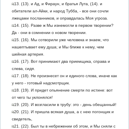
13. (13). и Ад, и Фираун, и братья Лута, (14). и
обитатели ал-Айки, и народ Тубба, - все они сочли
лжецами посланников, и оправдалась Моя угроза.
14. (15). Разве ж Мы изнемогли в первом творении?
Да - они в сомнении о новом творении.
15. (16). Мы сотворили уже человека и знаем, что
нашептывает ему душа; и Мы ближе к нему, чем
шейная артерия.
16. (17). Вот принимают два приемщика, справа и
слева, сидя.
17. (18). Не произнесет он и единого слова, иначе как
у него - готовый надсмотрщик.
18. (19). И придет опьянение смерти по истине: вот
от чего ты уклонялся!
19. (20). И возгласили в трубу: это - день обещанный!
20. (21). И пришла всякая душа, а с нею погонщик и
свидетель,
21. (22). Был ты в небрежении об этом, и Мы сняли с