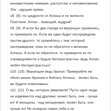
ненавистными неверие, распутство и неповиновение.
Эти - идущие прямо,
8. (8). по щедрости от Аллаха и по милости.
Поистине, Аллах - знающий, мудрый!
9. (9). И если бы два отряда из верующих сражались,
то примирите их. Если же один будет несправедлив
против другого, то сражайтесь с тем, который
несправедлив, пока он не обратится к велению
Аллаха. А если он обратится, то примирите их по
справедливости и будьте беспристрастны: ведь Аллах
любит беспристрастных!
10. (10). Верующие ведь братья. Примиряйте же
обоих ваших братьев и бойтесь Аллаха, - может быть,
вы будете помилованы.
11. (11). О вы, которые уверовали! Пусть одни люди
не издеваются над другими: может быть, они - лучше
их! И женщины - над женщинами: может быть, они -
лучше их! Не позорьте самих себя и не