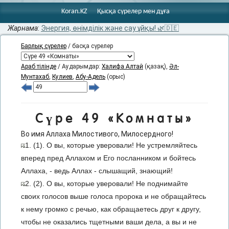
Koran.KZ
Қысқа сүрелер мен дұға
Жарнама
:
Энергия, өнімділік және сау ұйқы! 🌿🇩🇪
Барлық сүрелер
/ басқа сүрелер
Араб тілінде
/ Аударымдар:
Халифа Алтай
(қазақ),
Әл-
Мунтахаб
,
Кулиев
,
Абу-Адель
(орыс)
Сүре 49 «Комнаты»
Во имя Аллаха Милостивого, Милосердного!
1. (1). О вы, которые уверовали! Не устремляйтесь
вперед пред Аллахом и Его посланником и бойтесь
Аллаха, - ведь Аллах - слышащий, знающий!
2. (2). О вы, которые уверовали! Не поднимайте
своих голосов выше голоса пророка и не обращайтесь
к нему громко с речью, как обращаетесь друг к другу,
чтобы не оказались тщетными ваши дела, а вы и не