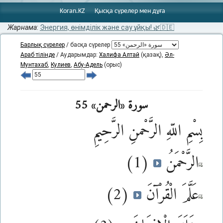
Koran.KZ
Қысқа сүрелер мен дұға
Жарнама
:
Энергия, өнімділік және сау ұйқы! 🌿🇩🇪
Барлық сүрелер
/ басқа сүрелер
Араб тілінде
/ Аударымдар:
Халифа Алтай
(қазақ),
Әл-
Мунтахаб
,
Кулиев
,
Абу-Адель
(орыс)
سورة «الرحمن» 55
بِسْمِ اللّهِ الرَّحْمنِ الرَّحِيمِ
الرَّحْمَنُ
(1)
عَلَّمَ الْقُرْآنَ
(2)