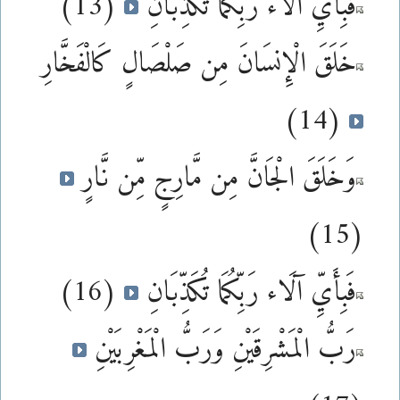
فَبِأَيِّ آلَاء رَبِّكُمَا تُكَذِّبَانِ
(13)
خَلَقَ الْإِنسَانَ مِن صَلْصَالٍ كَالْفَخَّارِ
(14)
وَخَلَقَ الْجَانَّ مِن مَّارِجٍ مِّن نَّارٍ
(15)
فَبِأَيِّ آلَاء رَبِّكُمَا تُكَذِّبَانِ
(16)
رَبُّ الْمَشْرِقَيْنِ وَرَبُّ الْمَغْرِبَيْنِ