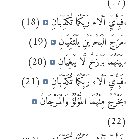
(17)
فَبِأَيِّ آلَاء رَبِّكُمَا تُكَذِّبَانِ
(18)
مَرَجَ الْبَحْرَيْنِ يَلْتَقِيَانِ
(19)
بَيْنَهُمَا بَرْزَخٌ لَّا يَبْغِيَانِ
(20)
فَبِأَيِّ آلَاء رَبِّكُمَا تُكَذِّبَانِ
(21)
يَخْرُجُ مِنْهُمَا اللُّؤْلُؤُ وَالْمَرْجَانُ
(22)