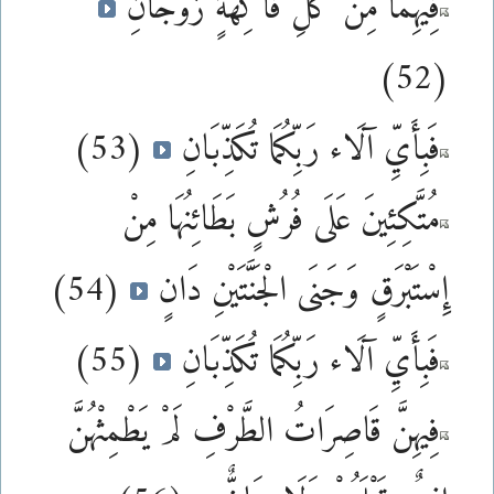
فِيهِمَا مِن كُلِّ فَاكِهَةٍ زَوْجَانِ
(52)
فَبِأَيِّ آلَاء رَبِّكُمَا تُكَذِّبَانِ
(53)
مُتَّكِئِينَ عَلَى فُرُشٍ بَطَائِنُهَا مِنْ
إِسْتَبْرَقٍ وَجَنَى الْجَنَّتَيْنِ دَانٍ
(54)
فَبِأَيِّ آلَاء رَبِّكُمَا تُكَذِّبَانِ
(55)
فِيهِنَّ قَاصِرَاتُ الطَّرْفِ لَمْ يَطْمِثْهُنَّ