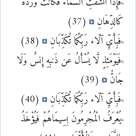
فَإِذَا انشَقَّتِ السَّمَاء فَكَانَتْ وَرْدَةً
كَالدِّهَانِ
(37)
فَبِأَيِّ آلَاء رَبِّكُمَا تُكَذِّبَانِ
(38)
فَيَوْمَئِذٍ لَّا يُسْأَلُ عَن ذَنبِهِ إِنسٌ وَلَا
جَانٌّ
(39)
فَبِأَيِّ آلَاء رَبِّكُمَا تُكَذِّبَانِ
(40)
يُعْرَفُ الْمُجْرِمُونَ بِسِيمَاهُمْ فَيُؤْخَذُ