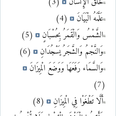
خَلَقَ الْإِنسَانَ
(3)
عَلَّمَهُ الْبَيَانَ
(4)
الشَّمْسُ وَالْقَمَرُ بِحُسْبَانٍ
(5)
وَالنَّجْمُ وَالشَّجَرُ يَسْجُدَانِ
(6)
وَالسَّمَاء رَفَعَهَا وَوَضَعَ الْمِيزَانَ
(7)
أَلَّا تَطْغَوْا فِي الْمِيزَانِ
(8)