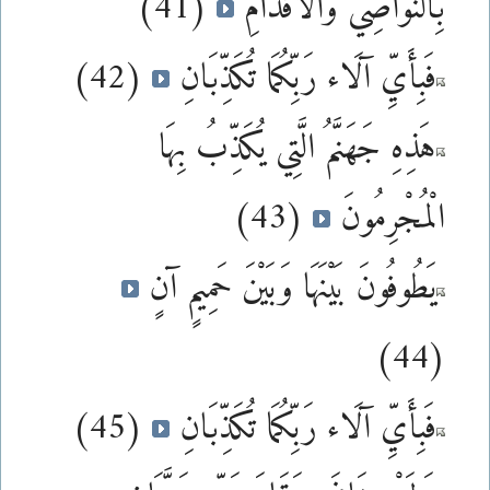
بِالنَّوَاصِي وَالْأَقْدَامِ
(41)
فَبِأَيِّ آلَاء رَبِّكُمَا تُكَذِّبَانِ
(42)
هَذِهِ جَهَنَّمُ الَّتِي يُكَذِّبُ بِهَا
الْمُجْرِمُونَ
(43)
يَطُوفُونَ بَيْنَهَا وَبَيْنَ حَمِيمٍ آنٍ
(44)
فَبِأَيِّ آلَاء رَبِّكُمَا تُكَذِّبَانِ
(45)