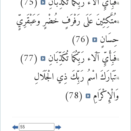
فَبِأَيِّ آلَاء رَبِّكُمَا تُكَذِّبَانِ
(75)
مُتَّكِئِينَ عَلَى رَفْرَفٍ خُضْرٍ وَعَبْقَرِيٍّ
حِسَانٍ
(76)
فَبِأَيِّ آلَاء رَبِّكُمَا تُكَذِّبَانِ
(77)
تَبَارَكَ اسْمُ رَبِّكَ ذِي الْجَلَالِ
وَالْإِكْرَامِ
(78)