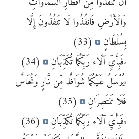
أَن تَنفُذُوا مِنْ أَقْطَارِ السَّمَاوَاتِ
وَالْأَرْضِ فَانفُذُوا لَا تَنفُذُونَ إِلَّا
بِسُلْطَانٍ
(33)
فَبِأَيِّ آلَاء رَبِّكُمَا تُكَذِّبَانِ
(34)
يُرْسَلُ عَلَيْكُمَا شُوَاظٌ مِّن نَّارٍ وَنُحَاسٌ
فَلَا تَنتَصِرَانِ
(35)
فَبِأَيِّ آلَاء رَبِّكُمَا تُكَذِّبَانِ
(36)