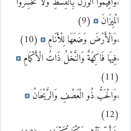
وَأَقِيمُوا الْوَزْنَ بِالْقِسْطِ وَلَا تُخْسِرُوا
الْمِيزَانَ
(9)
وَالْأَرْضَ وَضَعَهَا لِلْأَنَامِ
(10)
فِيهَا فَاكِهَةٌ وَالنَّخْلُ ذَاتُ الْأَكْمَامِ
(11)
وَالْحَبُّ ذُو الْعَصْفِ وَالرَّيْحَانُ
(12)