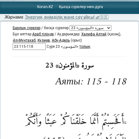
Koran.KZ
Қысқа сүрелер мен дұға
Жарнама
:
Энергия, өнімділік және сау ұйқы! 🌿🇩🇪
Барлық сүрелер
/ басқа сүрелер
Бұл аяттар
Араб тілінде
/ Аударымдар:
Халифа Алтай
(қазақ),
Әл-Мунтахаб
,
Кулиев
,
Абу-Адель
(орыс)
Сүре 23 «المؤمنون»
толық
سورة «المؤمنون» 23
Аяты: 115 - 118
أَفَحَسِبْتُمْ أَنَّمَا خَلَقْنَاكُمْ عَبَثًا وَأَنَّكُمْ