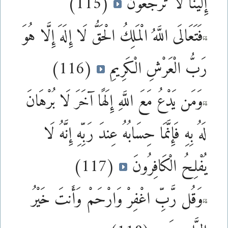
(115)
إِلَيْنَا لَا تُرْجَعُونَ
فَتَعَالَى اللَّهُ الْمَلِكُ الْحَقُّ لَا إِلَهَ إِلَّا هُوَ
(116)
رَبُّ الْعَرْشِ الْكَرِيمِ
وَمَن يَدْعُ مَعَ اللَّهِ إِلَهًا آخَرَ لَا بُرْهَانَ
لَهُ بِهِ فَإِنَّمَا حِسَابُهُ عِندَ رَبِّهِ إِنَّهُ لَا
(117)
يُفْلِحُ الْكَافِرُونَ
وَقُل رَّبِّ اغْفِرْ وَارْحَمْ وَأَنتَ خَيْرُ