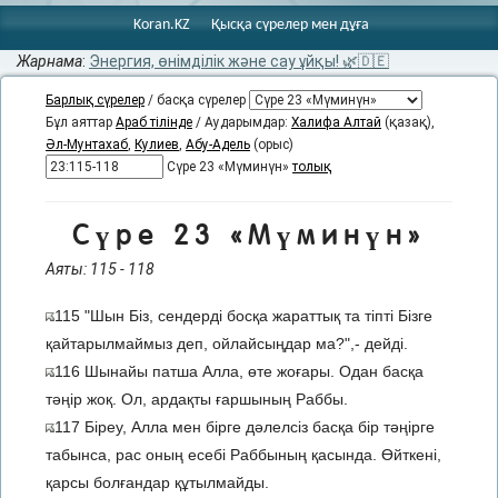
Koran.KZ
Қысқа сүрелер мен дұға
Жарнама
:
Энергия, өнімділік және сау ұйқы! 🌿🇩🇪
Барлық сүрелер
/ басқа сүрелер
Бұл аяттар
Араб тілінде
/ Аударымдар:
Халифа Алтай
(қазақ),
Әл-Мунтахаб
,
Кулиев
,
Абу-Адель
(орыс)
Сүре 23 «Мүминүн»
толық
Сүре 23 «Мүминүн»
Аяты: 115 - 118
115 "Шын Біз, сендерді босқа жараттық та тіпті Бізге
қайтарылмаймыз деп, ойлайсыңдар ма?",- дейді.
116 Шынайы патша Алла, өте жоғары. Одан басқа
тәңір жоқ. Ол, ардақты ғаршының Раббы.
117 Біреу, Алла мен бірге дәлелсіз басқа бір тәңірге
табынса, рас оның есебі Раббының қасында. Өйткені,
қарсы болғандар құтылмайды.