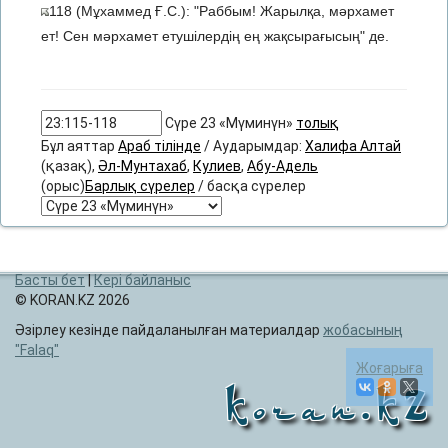
118 (Мұхаммед Ғ.С.): "Раббым! Жарылқа, мәрхамет
ет! Сен мәрхамет етушілердің ең жақсырағысың" де.
Сүре 23 «Мүминүн»
толық
Бұл аяттар
Араб тілінде
/ Аударымдар:
Халифа Алтай
(қазақ),
Әл-Мунтахаб
,
Кулиев
,
Абу-Адель
(орыс)
Барлық сүрелер
/ басқа сүрелер
Басты бет
|
Кері байланыс
© KORAN.KZ 2026
Әзірлеу кезінде пайдаланылған материалдар
жобасының
Falaq
Жоғарыға
Koran.KZ