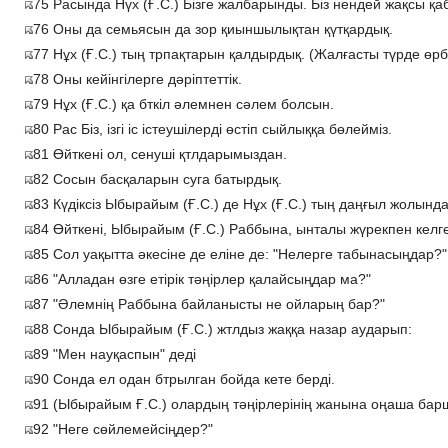
75 Расында Нүх (Ғ.С.) Бізге жалбарынды. Біз нендей жақсы қ
76 Оны да семьясын да зор қиыншылықтан қүтқардық.
77 Нұх (Ғ.С.) тың трпақтарын қалдырдық. (Жалғасты түрде өрбіт
78 Оны кейінгілерге дәріптеттік.
79 Нұх (Ғ.С.) қа бткіл әлемнен сәлем болсын.
80 Рас Біз, ізгі іс істеушілерді өстіп сыйлыққа бөлейміз.
81 Өйткені ол, сенуші қтлдарымыздан.
82 Сосын басқаларын суга батырдық.
83 Күдіксіз Ыбырайым (Ғ.С.) де Нұх (Ғ.С.) тың даңғыл жолында
84 Өйткені, Ыбырайым (Ғ.С.) Раббына, ынталы жүрекпен келге
85 Сол уақытта әкесіне де еліне де: "Нелерге табынасыңдар?",
86 "Алладан өзге етірік тәңірлер қалайсыңдар ма?"
87 "Әлемнің Раббына байланысты не ойларың бар?"
88 Сонда Ыбырайым (Ғ.С.) жтлдыз жаққа назар аударып:
89 "Мен науқаспын" деді
90 Сонда ел одан бтрылган бойда кете берді.
91 (Ыбырайым Ғ.С.) олардың тәңірлерінің жанына оңаша бар
92 "Неге сөйлемейсіңдер?"