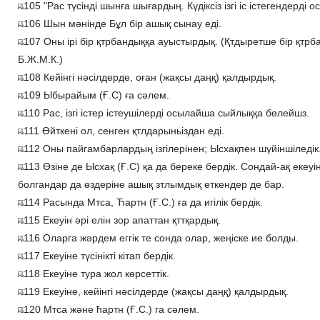
105 "Рас түсінді шынға шығардың. Күдіксіз ізгі іс істегендерді
106 Шын мәнінде Бұл бір ашық сынау еді.
107 Оны ірі бір қтрбандыққа ауыстырдық. (Қтдыретше бір қтрб
Б.Ж.М.К.)
108 Кейінгі нәсілдерде, оған (жақсы даңқ) қалдырдық.
109 Ыбырайым (Ғ.С) ға сәлем.
110 Рас, ізгі істер істеушілерді осылайша сыйлыққа бөлейшз.
111 Өйткені ол, сенген қтлдарыньіздан еді.
112 Оны пайгамбарлардың ізгілерінен; Ысхақпен шүйіншіледік
113 Өзіне де Ысхақ (Ғ.С) қа да береке бердік. Сондай-ақ екеуі
болгандар да өздеріне ашық зтлымдық еткендер де бар.
114 Расында Мтса, Ћартн (Ғ.С.) ға да игілік бердік.
115 Екеуін әрі елін зор апаттан қттқардық.
116 Оларга жәрдем еггік те сонда олар, жеңіске ие болды.
117 Екеуіне түсінікті кітап бердік.
118 Екеуіне тура жол көрсеттік.
119 Екеуіне, кейінгі нәсілдерде (жақсы даңқ) қалдырдық.
120 Мтса және ћартн (Ғ.С.) га сәлем.