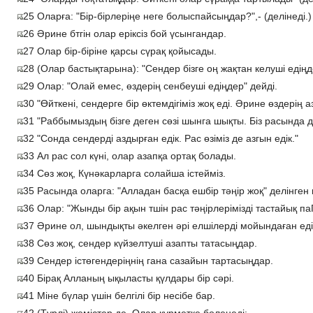
25 Оларға: "Бір-бірлеріңе неге болыспайсыңдар?",- (делінеді.)
26 Әрине бтгін олар еріксіз бой үсынгандар.
27 Олар бір-біріне қарсы сүрақ қойысады.
28 (Олар бастықтарына): "Сендер бізге оң жақтан келуші едіңд
29 Олар: "Олай емес, өздерің сенбеуші едіңдер" дейді.
30 "Өйткені, сендерге бір өктемдігіміз жоқ еді. Әрине өздерің а
31 "Раббымыздың бізге деген сөзі шынга шықты. Біз расында д
32 "Сонда сендерді аздырған едік. Рас өзіміз де азгын едік."
33 Ал рас сол күні, олар азапқа ортақ болады.
34 Сөз жоқ, Күнәкарларга солайша істейміз.
35 Расында оларга: "Алладан басқа ешбір тәңір жоқ" делінген 
36 Олар: "Жынды бір ақын тшін рас тәңірлерімізді тастайық паГ,
37 Әрине ол, шындықты әкелген әрі елшілерді мойындаған еді
38 Сөз жоқ, сендер күйзелтуші азапты татасыңдар.
39 Сендер істөгендеріңнің гана сазайын тартасыңдар.
40 Бірақ Алланың ықыласты қүлдары бір сәрі.
41 Міне бүлар үшін белгілі бір несібе бар.