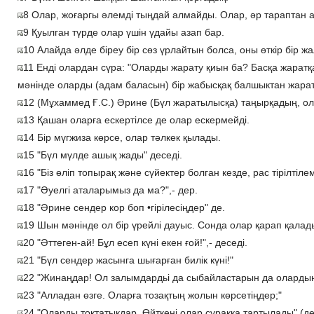
8 Олар, жоғаргы әлемді тыңдай алмайды. Олар, әр тараптан 
9 Қуылган түрде олар үшін үдайы азап бар.
10 Алайда әлде біреу бір сөз үрлайтын болса, оны өткір бір ж
11 Енді олардан сүра: "Оларды жарату қиын ба? Басқа жара
мәнінде оларды (адам баласын) бір жабысқақ балшыктан жарат
12 (Мұхаммед Ғ.С.) Әрине (Бүл жаратылысқа) таңырқадың, о
13 Қашан оларға ескертілсе де олар ескермейді.
14 Бір мүгжиза көрсе, олар тәлкек қылады.
15 "Бүл мүлде ашық жады" деседі.
16 "Біз өліп топырақ және сүйектер болган кезде, рас тірілтілем
17 "Әуелгі аталарымыз да ма?",- дер.
18 "Әрине сендер кор боп •гірілесіңдер" де.
19 Шын мәнінде ол бір үрейлі дауыс. Сонда олар қарап қалад
20 "Әттеген-ай! Бұл есеп күні екен ғой!",- деседі.
21 "Бүл сендер жасынга шығарған билік күні!"
22 "Жинаңдар! Ол залымдардьі да сыбайластарын да олардың
23 "Алладан өзге. Оларға тозақтың жолын көрсетіңдер;"
24 "Оларды тоқтатықдар. Өйткені олар сүраққа тартылады" (дел