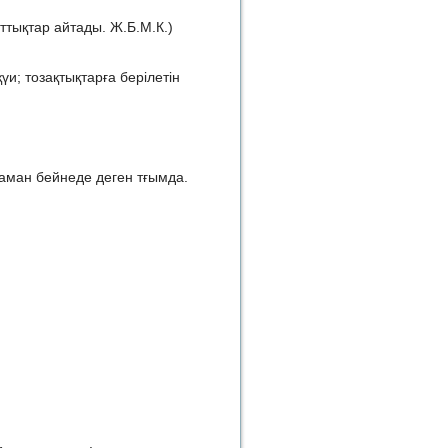
аттықтар айтады. Ж.Б.М.К.)
и; тозақтықтарға берілетін
аман бейнеде деген тғымда.