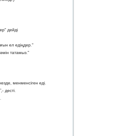
ер" дейді
зғын ел едіңдер."
әмін татамыз."
кезде, менменсіген еді.
- десті.
.