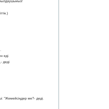
абылдаушыиыз!
тік.)
.
н еді.
- деді
ші: "Жемейсіңдер ме?
-
деді.