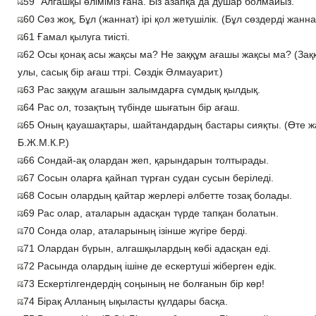
59 "Алгашқы өліміміз ғана. Біз азапқа да душар болмайыз."
60 Сөз жоқ, Бұл (жаннат) ірі қол жетушілік. (Бұл сөздерді жанн
61 Ғамал қылуга тиісті.
62 Осы қонақ асы жақсы ма? Не заққұм ағашы жақсы ма? (Заққү
улы, сасық бір ағаш ттрі. Сөздік Әлмауарит.)
63 Рас заққүм агашын залымдарға сүмдық қылдық.
64 Рас ол, тозақтың түбінде шығатын бір ағаш.
65 Оның қауашақтары, шайтандардың бастары сияқты. (Өте ж
Б.Ж.М.К.Р.)
66 Сондай-ақ олардан жеп, қарындарын толтырады.
67 Сосын оларға қайнап түрған судан сусын беріледі.
68 Сосын олардың қайтар жерлері әлбетте тозақ болады.
69 Рас олар, аталарын адасқан түрде тапқан болатын.
70 Сонда олар, аталарының ізінше жүгіре берді.
71 Олардан бүрын, алгашқылардың көбі адасқан еді.
72 Расында олардың ішіне де ескертуші жіберген едік.
73 Ескертілгендердің соңының не болғанын бір көр!
74 Бірақ Алланың ықыласты қүлдары басқа.