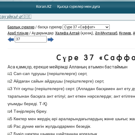
Koran.KZ
Қысқа сүрелер мен дұға
сау ұйқы! 🌿🇩🇪
Барлық сүрелер
/ басқа сүрелер
Араб тілінде
/ Аударымдар:
Халифа Алтай
(қазақ),
Әл-Мунтахаб
,
Кулиев
,
А
Сүре 37 «Сафф
Аса қамқор, ерекше мейірімді Алланың атымен бастаймын
1 Сап-сап тұрушы (періштелерге) серт,
2 Айдаған сайын айдаушы (періштелерге) серт,
3 Үгіт оқупш (періштелерге) серт. (Алладан басқамен ант ету д
тарапынан басқага ант етілуі; ант еткен нәрселерде; ант етілге
үғымды береді. Т-Қ)
4 Тәңірлерің біреу.
5 Көктер мен жердің әрі араларындағылардың және шығыс жақ
6 Рас дүние көгін жүлдыздармен безедік.
7 Бүкіл шектен шыққан шайтаннан қорғадық.