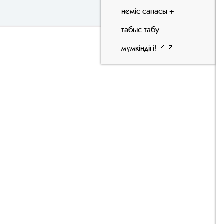
неміс сапасы +
табыс табу
мүмкіндігі! 🇰🇿