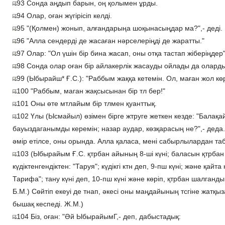
93 Сонда аңдып барын, оң қолымен ұрды.
94 Олар, оған жүгірісіп келді.
95 "(Қолмен) жонып, алғандарыңа шоқынасыңдар ма?",- деді.
96 "Алла сендерді де жасаған нәрселеріңді де жаратты."
97 Олар: "Ол үшін бір бина жасап, оны отқа тастап жіберіңдер"
98 Сонда олар оған бір айлакерлік жасауды ойлады да оларды
99 (Ыбырайш* Ғ.С.): "Раббым жаққа кетемін. Ол, маған жол көр
100 "Раббым, маган жақсысынан бір тл бер!"
101 Оны өте мтлайым бір тлмен қуанттық.
102 Үлы (Ысмайыл) өзімен бірге жтруге жеткен кезде: "Балақа
бауыздаганымды керемін; назар аудар, көзқарасың не?",- деда.
әмір етілсе, оны орында. Алла қаласа, мені сабырлылардан таб
103 (Ыбырайым Ғ.С. қтрбан айының 8-ші күні; баласын қтрбан 
күдіктенгендіктен: "Таруя"; күдікгі ктн деп, 9-пш күні; және қайт
Тарифа"; тану күні деп, 10-пш күні және көріп, қтрбан шалганд
Б.М.) Сөйтіп екеуі де тнап, әкесі оны маңдайының тсгіне жатқ
бышақ кеспеді. Ж.М.)
104 Біз, оған: "Әй ЫбырайымГ,- деп, дабыстадық: