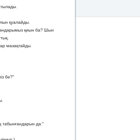
атылады.
алын қуалайды.
тқандарымыз қиын ба? Шын
тық.
лар мазақтайды.
із бе?"
ы.
 табынғандарын да:"
інеді.)