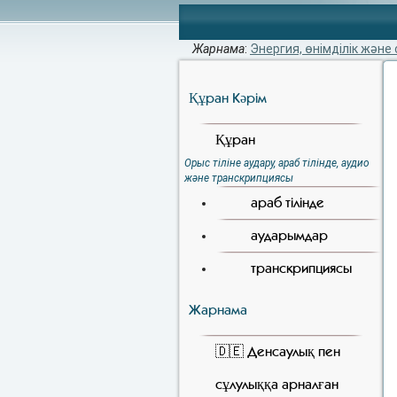
Жарнама
:
Энергия, өнімділік және 
Құран Кәрiм
Құран
Орыс тіліне аудару, араб тілінде, аудио
және транскрипциясы
араб тілінде
аударымдар
транскрипциясы
Жарнама
🇩🇪 Денсаулық пен
сұлулыққа арналған