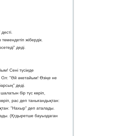
 десті.
 төмендетіп жібердік.
сетеді" деді.
йым! Сені түсіиде
 Ол: "Әй әкетайым! Өзіңе не
арсың" деді.
шалатын бір түс көріп,
а көріп, рас деп танығандықтан:
ықтан: "Нахыр" деп аталады.
ызады. (Қтдыретше бауыздаган