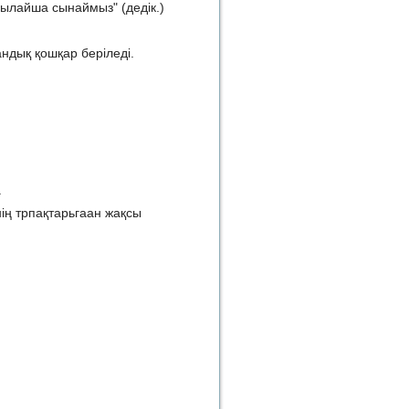
 осылайша сынаймыз" (дедік.)
андық қошқар беріледі.
.
нің трпақтарьгаан жақсы