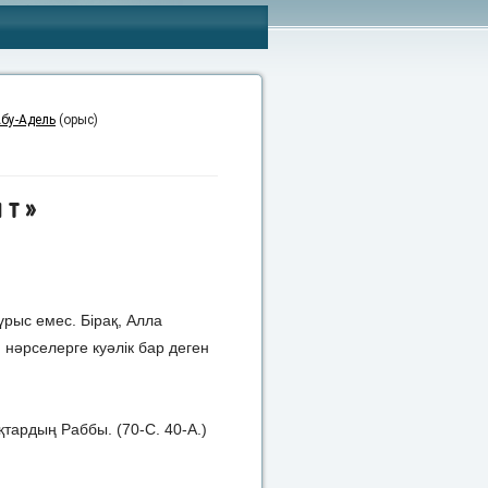
бу-Адель
(орыс)
ат»
үрыс емес. Бірақ, Алла
н нәрселерге куәлік бар деген
тардың Раббы. (70-С. 40-А.)