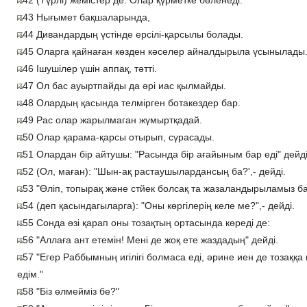
42 (Түрлі) жемістер де. Олар қүрметке бөленеді:
43 Нығымет бақшаларында,
44 Дивандардың үстінде ерсілі-қарсылы болады.
45 Оларга қайнаған көзден кәселер айналдырыла үсынылады
46 Ішушілер үшін аппақ, тәтті.
47 Ол бас ауыртпайды да әрі иас қылмайды.
48 Олардың қасында телмірген ботакөздер бар.
49 Рас олар жарылмаган жүмыртқадай.
50 Олар қарама-қарсы отырып, сүрасады.
51 Олардан бір айтушы: "Расында бір ағайыным бар еді" дейді
52 (Ол, маған): "Шын-ақ растаушылардансың ба?',- дейді.
53 "Өліп, топырақ және стйек болсақ та жазаландырыламыз б
54 (деп қасындагыларга): "Оны көргілерің келе ме?",- дейді.
55 Сонда өзі қарап оны тозақтың ортасында көреді де:
56 "Аллаға ант етемін! Мені де жоқ ете жаздадың" дейді.
57 "Егер Раббымның игілігі болмаса еді, әрине иен де тозаққа
едім."
58 "Біз өлмейміз бе?"