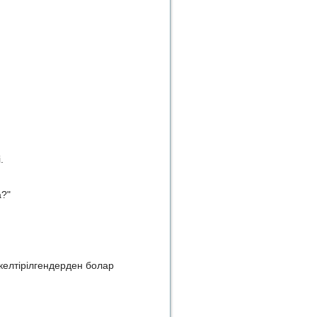
.
.
а?"
 келтірілгендерден болар