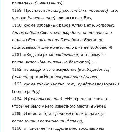
приведены
(к наказанию)
.
159. Преславен Аллах
[пречист Он и превыше]
того,
что они
[неверующие]
приписывают Ему,
160. кроме избранных рабов Аллаха
[те, которых
Аллах избрал Своим милосердием за то, что они
только Его признавали Господом и Богом, не
приписывают Ему ничего, что Ему не подобает]
!
161. «Ведь вы
(о, многобожники)
и то, чему вы
поклоняетесь
[ваши ложные божества]
, –
162. не введёте вы в искушение
[в заблуждение]
(никого)
против Него
[вопреки воле Аллаха]
,
163. кроме только как тех, кому
(предписано)
гореть в
Геенне
[в Аду]
.
164. И
(ангелы сказали)
: «Нет среди нас никого,
чтобы не было у него известного места
(в небе)
.
165. И поистине, мы
[стоим]
стоим рядами
(в
поклонении и повиновении Аллаху)
,
166. и поистине, мы однозначно восславляем