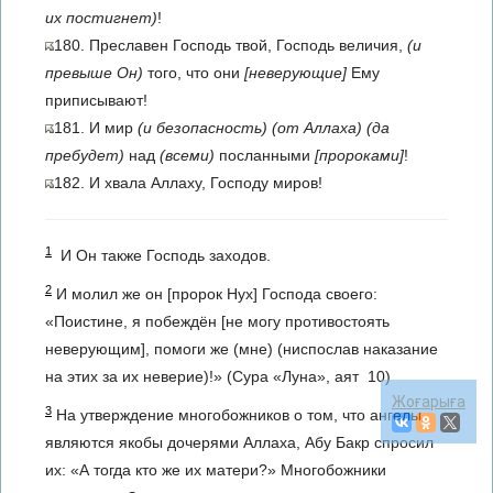
их постигнет)
!
180. Преславен Господь твой, Господь величия,
(и
превыше Он)
того, что они
[неверующие]
Ему
приписывают!
181. И мир
(и безопасность)
(от Аллаха)
(да
пребудет)
над
(всеми)
посланными
[пророками]
!
182. И хвала Аллаху, Господу миров!
1
И Он также Господь заходов.
2
И молил же он [пророк Нух] Господа своего:
«Поистине, я побеждён [не могу противостоять
неверующим], помоги же (мне) (ниспослав наказание
на этих за их неверие)!» (Сура «Луна», аят 10)
Жоғарыға
3
На утверждение многобожников о том, что ангелы
являются якобы дочерями Аллаха, Абу Бакр спросил
их: «А тогда кто же их матери?» Многобожники