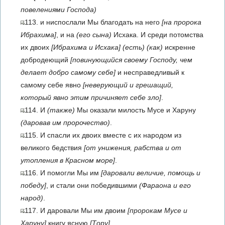
повелениями Господа)
113. и ниспослали Мы благодать на него
[на пророка
Ибрахима]
, и на
(его сына)
Исхака. И среди потомства
их двоих
[Ибрахима и Исхака]
(есть)
(как)
искренне
добродеющий
[повинующийся своему Господу, чем
делает добро самому себе]
и несправедливый к
самому себе явно
[неверующий и грешащий,
который явно этим причиняет себе зло]
.
114. И
(также)
Мы оказали милость Мусе и Харуну
(даровав им пророчество)
.
115. И спасли их двоих вместе с их народом из
великого бедствия
[от унижения, рабства и от
утопления в Красном море]
.
116. И помогли Мы им
[даровали величие, помощь и
победу]
, и стали они победившими
(Фараона и его
народ)
.
117. И даровали Мы им двоим
[пророкам Мусе и
Харуну]
книгу ясную
[Тору]
.