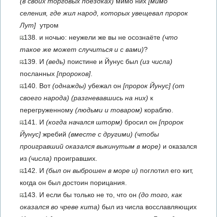
(в своих торговых поездках)
мимо них
[мимо
селения, где жил народ, которых увещевал пророк
Лут]
утром
138. и ночью: неужели же вы не осознаёте
(что
такое же может случиться и с вами)
?
139. И
(ведь)
поистине и Йунус был
(из числа)
посланных
[пророков]
.
140. Вот
(однажды)
убежал он
[пророк Йунус]
(от
своего народа)
(разгневавшись на них)
к
перегруженному
(людьми и товаром)
кораблю.
141. И
(когда начался шторм)
бросил он
[пророк
Йунус]
жребий
(вместе с другими)
(чтобы
проигравший оказался выкинутым в море)
и оказался
из
(числа)
проигравших.
142. И
(был он выброшен в море и)
поглотил его кит,
когда он был достоин порицания.
143. И если бы только не то, что он
(до того, как
оказался во чреве кита)
был из числа восславляющих