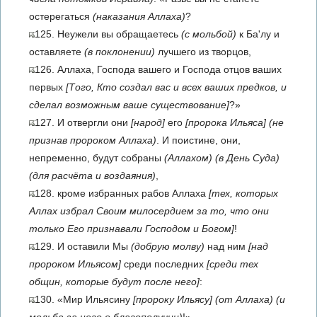
остерегаться
(наказания Аллаха)
?
125. Неужели вы обращаетесь
(с мольбой)
к Ба'лу и
оставляете
(в поклонении)
лучшего из творцов,
126. Аллаха, Господа вашего и Господа отцов ваших
первых
[Того, Кто создал вас и всех ваших предков, и
сделал возможным ваше существование]
?»
127. И отвергли они
[народ]
его
[пророка Ильяса]
(не
признав пророком Аллаха)
. И поистине, они,
непременно, будут собраны
(Аллахом)
(в День Суда)
(для расчёта и воздаяния)
,
128. кроме избранных рабов Аллаха
[тех, которых
Аллах избрал Своим милосердием за то, что они
только Его признавали Господом и Богом]
!
129. И оставили Мы
(добрую молву)
над ним
[над
пророком Ильясом]
среди последних
[среди тех
общин, которые будут после него]
:
130. «Мир Ильясину
[пророку Ильясу]
(от Аллаха)
(и