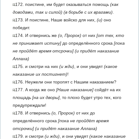
172. поистине, им будет оказываться помощь
(как
доводами, так и силой)
(в борьбе с их врагами)
.
173. И поистине, Наше войско для них,
(и)
оно
победит.
174. И отвернись же
(о, Пророк)
от них
[от тех, кто
не принимает истину]
до определённого срока
[пока
не пройдёт время отсрочки]
(и придёт наказание
Аллаха)
175. и смотри на них
(и жди)
, и они увидят
(какое
наказание их постигнет)
!
176. Неужели они торопят с Нашим наказанием?
177. А когда же оно
[Наше наказание]
сойдёт на их
площадь
[на их дворы]
, то плохо будет утро тех, кого
предупреждали!
178. И отвернись
(о, Пророк)
от них до
определённого срока
[пока не пройдёт время
отсрочки]
(и придёт наказание Аллаха)
179. и смотри
(и жди)
, и они увидят
(какое наказание