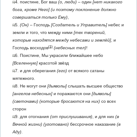
4. поистине, Бог ваш
(о, люди)
– один
[нет никакого
бога, кроме Него]
(и поэтому поклонение должно
совершаться только Ему)
,
5.
(Он)
– Господь
[Создатель и Управитель]
небес и
земли и того, что между ними
[тех творений,
которые находятся между небесами и землёй]
, и
(1)
Господь восходов
(небесных тел)
!
6. Поистине, Мы украсили ближайшее небо
[Вселенную]
красотой звёзд
7. и для оберегания
(его)
от всякого сатаны
мятежного.
8. Не могут они
[дьяволы]
слышать высшее общество
[ангелов небесных]
и поражаются они
[дьяволы]
(светочами)
(которые бросаются на них)
со всех
сторон
9. для отогнания
(от прислушивания)
, и для них
(в
Вечной жизни)
(уготовано)
бессрочное наказание
(в
Аду)
.