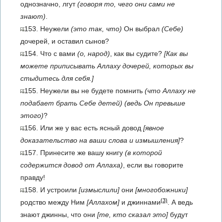
однозначно, лгут
(говоря то, чего они сами не
знают)
.
153. Неужели
(это так, что)
Он выбрал
(Себе)
дочерей, и оставил сынов?
154. Что с вами
(о, народ)
, как вы судите?
[Как вы
можете приписывать Аллаху дочерей, которых вы
стыдитесь для себя.]
155. Неужели вы не будете помнить
(что Аллаху не
подабает брать Себе детей)
(ведь Он превыше
этого)
?
156. Или же у вас есть ясный довод
[явное
доказательство на ваши слова и измышления]
?
157. Принесите же вашу книгу
(в которой
содержится довод от Аллаха)
, если вы говорите
правду!
158. И устроили
[измыслили]
они
[многобожники]
(3)
родство между Ним
[Аллахом]
и джиннами
. А ведь
знают джинны, что они
[те, кто сказал это]
будут