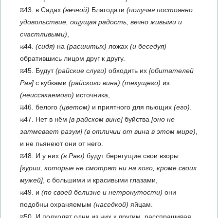
43. в Садах
(вечной)
Благодати
(получая постоянно
удовольствие, ощущая радость, вечно живыми и
счастливыми)
,
44.
(сидя)
на
(расшитых)
ложах
(и беседуя)
обратившись лицом друг к другу.
45. Будут
(райские слуги)
обходить их
[обитателей
Рая]
с кубками
(райского вина)
(текущего)
из
(неиссякаемого)
источника,
46. белого
(цветом)
и приятного для пьющих
(его)
.
47. Нет в нём
[в райском вине]
буйства
[оно не
затмевает разум]
(в отличии от вина в этом мире)
,
и не пьянеют они от него.
48. И у них
(в Раю)
будут берегущие свои взоры
[гурии, которые не смотрят ни на кого, кроме своих
мужей]
, с большими и красивыми глазами,
49. и
(по своей белизне и нетронутости)
они
подобны охраняемым
(наседкой)
яйцам.
50. И подходят одни из них к другим, расспрашивая