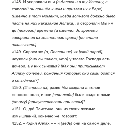
148. И уверовали они
(в Аллаха и в ту Истину, с
которой он пришёл к ним и призвал их к Вере)
(именно в тот момент, когда вот-вот должно было
пасть на них наказание Аллаха)
, и отсрочили Мы им
до
(некоего)
времени
(а именно, до времени
завершения их жизненного срока)
[не стали
наказывать]
.
149. Спроси же
(о, Посланник)
их
[свой народ]
,
неужели
(они считают, что)
у твоего Господа есть
дочери, а у них сыновья?
[Как они приписывают
Аллаху дочерей, рождения которых они сами боятся
и стыдятся?]
150.
(И спроси их)
разве Мы создали ангелов
женского пола, и они
[эти люди]
были свидетелями
(этому)
[присутствовали при этом]
?
151. О, да! Поистине, они из своих ложных
измышлений, конечно же, говорят:
152. «Родил Аллах!» – и
(ведь)
они на самом деле,