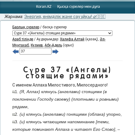
Koran.KZ
Қысқа сүрелер мен дұға
Жарнама
:
Энергия, өнімділік және сау ұйқы! 🌿🇩🇪
Барлық сүрелер
/ басқа сүрелер
Араб тілінде
/ Аударымдар:
Халифа Алтай
(қазақ),
Әл-
Мунтахаб
,
Кулиев
,
Абу-Адель
(орыс)
Сүре 37 «(Ангелы)
стоящие рядами»
С именем Аллаха Милостивого, Милосердного!
1.
(Я, Аллах)
клянусь
(ангелами)
стоящими
(в
поклонении Господу своему)
(плотными и ровными)
рядами,
2.
(и)
клянусь
(ангелами)
гонящими
(облака)
упорно,
3.
(и)
клянусь читающими напоминание
[теми,
которые поминают Аллаха и читают Его Слово]
, –