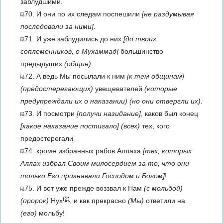
заблудшими.
70. И они по их следам поспешили
[не раздумывая
последовали за ними]
.
71. И уже заблудились до них
[до твоих
соплеменников, о Мухаммад]
большинство
предыдущих
(общин)
.
72. А ведь Мы посылали к ним
[к тем общинам]
(предостерегающих)
увещевателей
(которые
предупреждали их о наказании)
(но они отвергли их)
.
73. И посмотри
[получи назидание]
, каков был конец
[какое наказание постигало]
(всех)
тех, кого
предостерегали
74. кроме избранных рабов Аллаха
[тех, которых
Аллах избрал Своим милосердием за то, что они
только Его признавали Господом и Богом]
!
75. И вот уже прежде воззвал к Нам
(с мольбой)
(2)
(пророк)
Нух
, и как прекрасно
(Мы)
ответили на
(его)
мольбу!