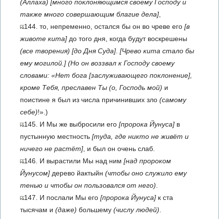
(Аллаха)
[много поклоняющимся своему Господу и
также много совершающим благие дела]
,
144. то, непременно, остался бы он во чреве его
[в
животе кита]
до того дня, когда будут воскрешены
(все творения)
[до Дня Суда]
.
[Чрево кита стало бы
ему могилой.]
(Но он воззвал к Господу своему
словами: «Нет бога
[заслуживающего поклонение]
,
кроме Тебя, преславен Ты (о, Господь мой)
и
поистине я был из числа причинивших зло
(самому
себе)
!».)
145. И Мы же выбросили его
[пророка Йунуса]
в
пустынную местность
[туда, где никто не живёт и
ничего не растёт]
, и был он очень слаб.
146. И вырастили Мы над ним
[над пророком
Йунусом]
дерево йактыйн
(чтобы оно служило ему
тенью и чтобы он пользовался от него)
.
147. И послали Мы его
[пророка Йунуса]
к ста
тысячам и
(даже)
большему
(числу людей)
.