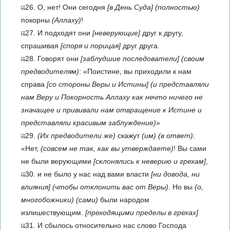
26. О, нет! Они сегодня
[в День Суда]
(полностью)
покорны
(Аллаху)
!
27. И подходят они
[неверующие]
друг к другу,
спрашивая
[споря и порицая]
друг друга.
28. Говорят они
[заблудшие последователи]
(своим
предводителям)
: «Поистине, вы приходили к нам
справа
[со стороны Веры и Истины]
(и представляли
нам Веру и Покорность Аллаху как нечто ничего не
значащее и прививали нам отвращение к Истине и
представляли красивым заблуждение)
»
29.
(Их предводители же)
скажут
(им)
(в ответ)
:
«Нет,
(совсем не так, как вы утверждаете)
! Вы сами
не были верующими
[склонялись к неверию и грехам]
,
30. и не было у нас над вами власти
[ни довода, ни
влияния]
(чтобы отклонить вас от Веры)
. Но вы
(о,
многобожники)
(сами)
были народом
излишествующим.
[преходящими пределы в грехах]
31. И сбылось относительно нас слово Господа