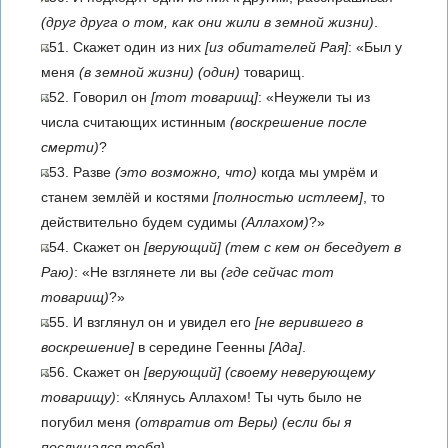
(друг друга о том, как они жили в земной жизни)
.
51. Скажет один из них
[из обитателей Рая]
: «Был у
меня
(в земной жизни)
(один)
товарищ.
52. Говорил он
[тот товарищ]
: «Неужели ты из
числа считающих истинным
(воскрешение после
смерти)
?
53. Разве
(это возможно, что)
когда мы умрём и
станем землёй и костями
[полностью истлеем]
, то
действительно будем судимы
(Аллахом)
?»
54. Скажет он
[верующий]
(тем с кем он беседует в
Раю)
: «Не взглянете ли вы
(где сейчас тот
товарищ)
?»
55. И взглянул он и увидел его
[не верившего в
воскрешение]
в середине Геенны
[Ада]
.
56. Скажет он
[верующий]
(своему неверующему
товарищу)
: «Клянусь Аллахом! Ты чуть было не
погубил меня
(отвратив от Веры)
(если бы я
послушался тебя)
.