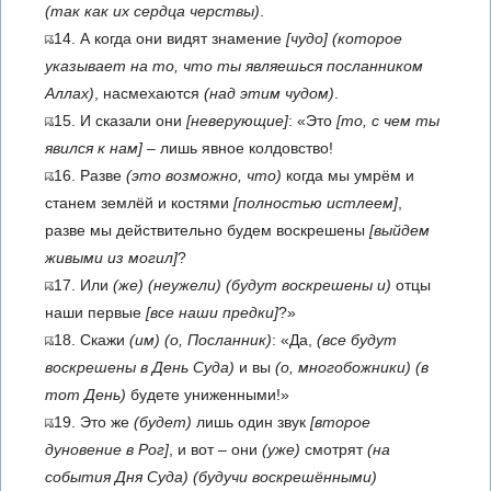
(так как их сердца черствы)
.
14. А когда они видят знамение
[чудо]
(которое
указывает на то, что ты являешься посланником
Аллах)
, насмехаются
(над этим чудом)
.
15. И сказали они
[неверующие]
: «Это
[то, с чем ты
явился к нам]
– лишь явное колдовство!
16. Разве
(это возможно, что)
когда мы умрём и
станем землёй и костями
[полностью истлеем]
,
разве мы действительно будем воскрешены
[выйдем
живыми из могил]
?
17. Или
(же)
(неужели)
(будут воскрешены и)
отцы
наши первые
[все наши предки]
?»
18. Скажи
(им)
(о, Посланник)
: «Да,
(все будут
воскрешены в День Суда)
и вы
(о, многобожники)
(в
тот День)
будете униженными!»
19. Это же
(будет)
лишь один звук
[второе
дуновение в Рог]
, и вот – они
(уже)
смотрят
(на
события Дня Суда)
(будучи воскрешёнными)