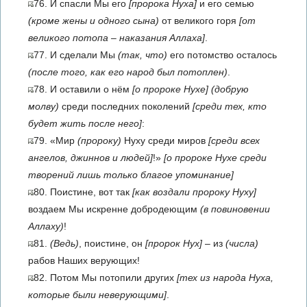
76. И спасли Мы его
[пророка Нуха]
и его семью
(кроме жены и одного сына)
от великого горя
[от
великого потопа – наказания Аллаха]
.
77. И сделали Мы
(так, что)
его потомство осталось
(после того, как его народ был потоплен)
.
78. И оставили о нём
[о пророке Нухе]
(добрую
молву)
среди последних поколений
[среди тех, кто
будет жить после него]
:
79. «Мир
(пророку)
Нуху среди миров
[среди всех
ангелов, джиннов и людей]
!»
[о пророке Нухе среди
творений лишь только благое упоминание]
80. Поистине, вот так
[как воздали пророку Нуху]
воздаем Мы искренне добродеющим
(в повиновении
Аллаху)
!
81.
(Ведь)
, поистине, он
[пророк Нух]
– из
(числа)
рабов Наших верующих!
82. Потом Мы потопили других
[тех из народа Нуха,
которые были неверующими]
.