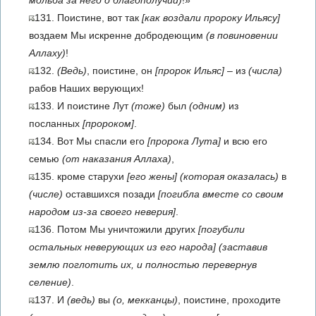
мольба за него о благополучии)
!»
131. Поистине, вот так
[как воздали пророку Ильясу]
воздаем Мы искренне добродеющим
(в повиновении
Аллаху)
!
132.
(Ведь)
, поистине, он
[пророк Ильяс]
– из
(числа)
рабов Наших верующих!
133. И поистине Лут
(тоже)
был
(одним)
из
посланных
[пророком]
.
134. Вот Мы спасли его
[пророка Лута]
и всю его
семью
(от наказания Аллаха)
,
135. кроме старухи
[его жены]
(которая оказалась)
в
(числе)
оставшихся позади
[погибла вместе со своим
народом из-за своего неверия]
.
136. Потом Мы уничтожили других
[погубили
остальных неверующих из его народа]
(заставив
землю поглотить их, и полностью перевернув
селение)
.
137. И
(ведь)
вы
(о, мекканцы)
, поистине, проходите