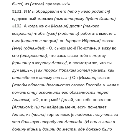
было)
из
(числа)
праведных!»
101. И Мы обрадовали его
(что у него родится)
сдержанный мальчик
(имя которому будет Исмаил)
.
102. А когда же он
[Исмаил]
достиг
(такого
возраста)
чтобы
(уже)
(ходить и)
работать вместе с
ним
[наравне с отцом]
, он
[пророк Ибрахим]
сказал
(ему)
(однажды)
: «О, сынок мой! Поистине, я вижу во
сне
(откровение)
, что закалываю тебя в жертву
[приношу в жертву Аллаху]
, и посмотри же, что ты
думаешь».
[Так пророк Ибрахим хотел узнать, как
отнесётся к этому его сын.]
Он
[Исмаил]
сказал
(чтобы обрести довольство своего Господа и желая
помочь отцу исполнить его обязанность перед
Аллахом)
: «О, отец мой! Делай, что тебе повелено
(Аллахом)
;
(и)
ты найдёшь меня, если пожелает
Аллах, из
(числа)
терпеливых
[я надеюсь получить за
это большую награду от Аллаха]
».
(И они вышли в
долину Мина и дошли до места, где должно было