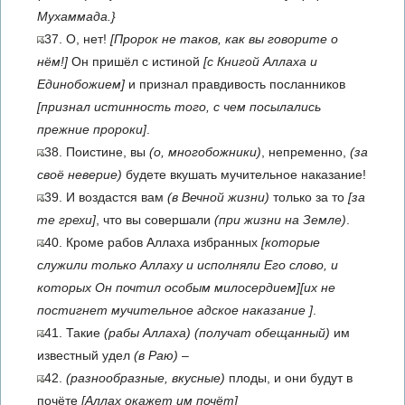
Мухаммада.}
37. О, нет!
[Пророк не таков, как вы говорите о
нём!]
Он пришёл с истиной
[с Книгой Аллаха и
Единобожием]
и признал правдивость посланников
[признал истинность того, с чем посылались
прежние пророки]
.
38. Поистине, вы
(о, многобожники)
, непременно,
(за
своё неверие)
будете вкушать мучительное наказание!
39. И воздастся вам
(в Вечной жизни)
только за то
[за
те грехи]
, что вы совершали
(при жизни на Земле)
.
40. Кроме рабов Аллаха избранных
[которые
служили только Аллаху и исполняли Его слово, и
которых Он почтил особым милосердием]
[их не
постигнет мучительное адское наказание ]
.
41. Такие
(рабы Аллаха)
(получат обещанный)
им
известный удел
(в Раю)
–
42.
(разнообразные, вкусные)
плоды, и они будут в
почёте
[Аллах окажет им почёт]