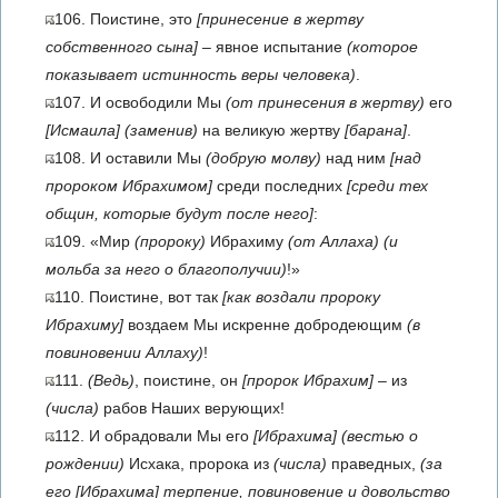
106. Поистине, это
[принесение в жертву
собственного сына]
– явное испытание
(которое
показывает истинность веры человека)
.
107. И освободили Мы
(от принесения в жертву)
его
[Исмаила]
(заменив)
на великую жертву
[барана]
.
108. И оставили Мы
(добрую молву)
над ним
[над
пророком Ибрахимом]
среди последних
[среди тех
общин, которые будут после него]
:
109. «Мир
(пророку)
Ибрахиму
(от Аллаха)
(и
мольба за него о благополучии)
!»
110. Поистине, вот так
[как воздали пророку
Ибрахиму]
воздаем Мы искренне добродеющим
(в
повиновении Аллаху)
!
111.
(Ведь)
, поистине, он
[пророк Ибрахим]
– из
(числа)
рабов Наших верующих!
112. И обрадовали Мы его
[Ибрахима]
(вестью о
рождении)
Исхака, пророка из
(числа)
праведных,
(за
его
[Ибрахима]
терпение, повиновение и довольство