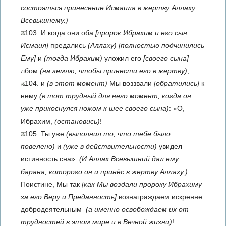
состояться принесение Исмаила в жертву Аллаху
Всевышнему.)
103. И когда они оба
[пророк Ибрахим и его сын
Исмаил]
предались
(Аллаху)
[полностью подчинились
Ему]
и
(тогда Ибрахим)
уложил его
[своего сына]
лбом
(на землю, чтобы принести его в жертву)
,
104. и
(в этот момент)
Мы воззвали
[обратились]
к
нему
(в тот трудный для него момент, когда он
уже прикоснулся ножом к шее своего сына)
: «О,
Ибрахим,
(остановись)
!
105. Ты уже
(выполнил то, что тебе было
повелено)
и
(уже в действительности)
увидел
истинность сна».
(И Аллах Всевышний дал ему
барана, которого он и принёс в жертву Аллаху.)
Поистине, Мы так
[как Мы воздали пророку Ибрахиму
за его Веру и Преданность]
вознаграждаем искренне
добродеятельным
(а именно освобождаем их от
трудностей в этом мире и в Вечной жизни)
!