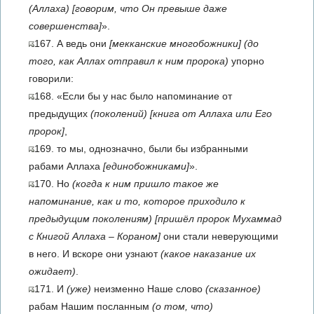
(Аллаха)
[говорим, что Он превыше даже
совершенства]
».
167. А ведь они
[мекканские многобожники]
(до
того, как Аллах отправил к ним пророка)
упорно
говорили:
168. «Если бы у нас было напоминание от
предыдущих
(поколений)
[книга от Аллаха или Его
пророк]
,
169. то мы, однозначно, были бы избранными
рабами Аллаха
[единобожниками]
».
170. Но
(когда к ним пришло такое же
напоминание, как и то, которое приходило к
предыдущим поколениям)
[пришёл пророк Мухаммад
с Книгой Аллаха – Кораном]
они стали неверующими
в него. И вскоре они узнают
(какое наказание их
ожидает)
.
171. И
(уже)
неизменно Наше слово
(сказанное)
рабам Нашим посланным
(о том, что)