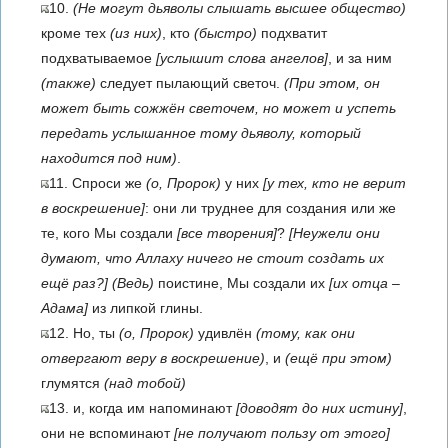
10.
(Не могут дьяволы слышать высшее общество)
кроме тех
(из них)
, кто
(быстро)
подхватит
подхватываемое
[услышит слова ангелов]
, и за ним
(также)
следует пылающий светоч.
(При этом, он
может быть сожжён светочем, но может и успеть
передать услышанное тому дьяволу, который
находится под ним)
.
11. Спроси же
(о, Пророк)
у них
[у тех, кто не верит
в воскрешение]
: они ли труднее для создания или же
те, кого Мы создали
[все творения]
?
[Неужели они
думают, что Аллаху ничего не стоит создать их
ещё раз?]
(Ведь)
поистине, Мы создали их
[их отца –
Адама]
из липкой глины.
12. Но, ты
(о, Пророк)
удивлён
(тому, как они
отвергают веру в воскрешение)
, и
(ещё при этом)
глумятся
(над тобой)
13. и, когда им напоминают
[доводят до них истину]
,
они не вспоминают
[не получают пользу от этого]