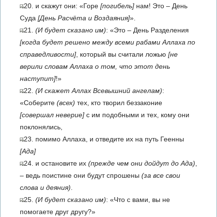
20. и скажут они: «Горе
[погибель]
нам! Это – День
Суда
[День Расчёта и Воздаяния]
».
21.
(И будет сказано им)
: «Это – День Разделения
[когда будет решено между всеми рабами Аллаха по
справедливости]
, который вы считали ложью
[не
верили словам Аллаха о том, что этот день
наступит]
!»
22.
(И скажет Аллах Всевышний ангелам)
:
«Соберите
(всех)
тех, кто творил беззаконие
[совершал неверие]
с им подобными и тех, кому они
поклонялись,
23. помимо Аллаха, и отведите их на путь Геенны
[Ада]
24. и остановите их
(прежде чем они дойдут до Ада)
,
– ведь поистине они будут спрошены
(за все свои
слова и деяния)
.
25.
(И будет сказано им)
: «Что с вами, вы не
помогаете друг другу?»