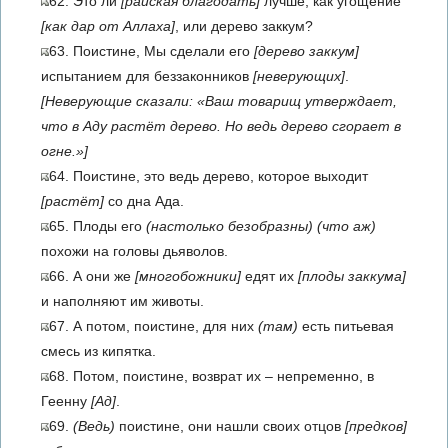
62. Это ли
[райская благодать]
лучше, как угощение
[как дар от Аллаха]
, или дерево заккум?
63. Поистине, Мы сделали его
[дерево заккум]
испытанием для беззаконников
[неверующих]
.
[Неверующие сказали: «Ваш товарищ утверждает,
что в Аду растёт дерево. Но ведь дерево сгорает в
огне.»]
64. Поистине, это ведь дерево, которое выходит
[растёт]
со дна Ада.
65. Плоды его
(настолько безобразны)
(что аж)
похожи на головы дьяволов.
66. А они же
[многобожники]
едят их
[плоды заккума]
и наполняют им животы.
67. А потом, поистине, для них
(там)
есть питьевая
смесь из кипятка.
68. Потом, поистине, возврат их – непременно, в
Геенну
[Ад]
.
69.
(Ведь)
поистине, они нашли своих отцов
[предков]