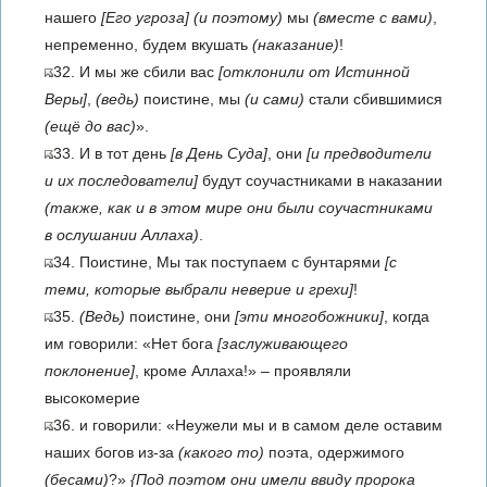
нашего
[Его угроза]
(и поэтому)
мы
(вместе с вами)
,
непременно, будем вкушать
(наказание)
!
32. И мы же сбили вас
[отклонили от Истинной
Веры]
,
(ведь)
поистине, мы
(и сами)
стали сбившимися
(ещё до вас)
».
33. И в тот день
[в День Суда]
, они
[и предводители
и их последователи]
будут соучастниками в наказании
(также, как и в этом мире они были соучастниками
в ослушании Аллаха)
.
34. Поистине, Мы так поступаем с бунтарями
[с
теми, которые выбрали неверие и грехи]
!
35.
(Ведь)
поистине, они
[эти многобожники]
, когда
им говорили: «Нет бога
[заслуживающего
поклонение]
, кроме Аллаха!» – проявляли
высокомерие
36. и говорили: «Неужели мы и в самом деле оставим
наших богов из-за
(какого то)
поэта, одержимого
(бесами)
?»
{Под поэтом они имели ввиду пророка