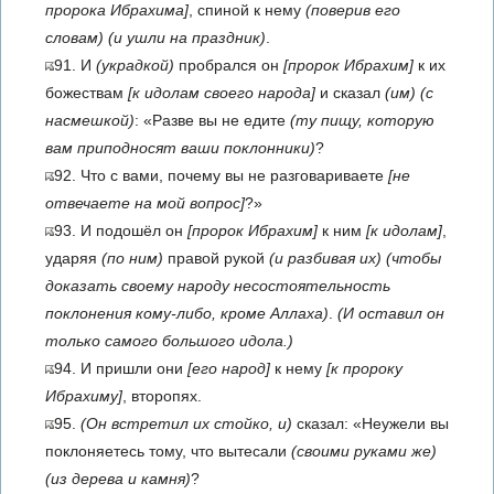
пророка Ибрахима]
, спиной к нему
(поверив его
словам)
(и ушли на праздник)
.
91. И
(украдкой)
пробрался он
[пророк Ибрахим]
к их
божествам
[к идолам своего народа]
и сказал
(им)
(с
насмешкой)
: «Разве вы не едите
(ту пищу, которую
вам приподносят ваши поклонники)
?
92. Что с вами, почему вы не разговариваете
[не
отвечаете на мой вопрос]
?»
93. И подошёл он
[пророк Ибрахим]
к ним
[к идолам]
,
ударяя
(по ним)
правой рукой
(и разбивая их)
(чтобы
доказать своему народу несостоятельность
поклонения кому-либо, кроме Аллаха)
.
(И оставил он
только самого большого идола.)
94. И пришли они
[его народ]
к нему
[к пророку
Ибрахиму]
, второпях.
95.
(Он встретил их стойко, и)
сказал: «Неужели вы
поклоняетесь тому, что вытесали
(своими руками же)
(из дерева и камня)
?