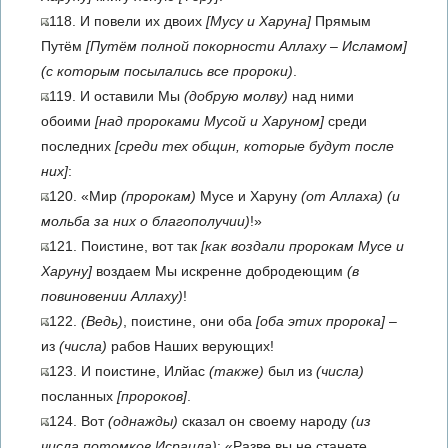
118. И повели их двоих
[Мусу и Харуна]
Прямым
Путём
[Путём полной покорности Аллаху – Исламом]
(с которым посылались все пророки)
.
119. И оставили Мы
(добрую молву)
над ними
обоими
[над пророками Мусой и Харуном]
среди
последних
[среди тех общин, которые будут после
них]
:
120. «Мир
(пророкам)
Мусе и Харуну
(от Аллаха)
(и
мольба за них о благополучии)
!»
121. Поистине, вот так
[как воздали пророкам Мусе и
Харуну]
воздаем Мы искренне добродеющим
(в
повиновении Аллаху)
!
122.
(Ведь)
, поистине, они оба
[оба этих пророка]
–
из
(числа)
рабов Наших верующих!
123. И поистине, Илйас
(также)
был из
(числа)
посланных
[пророков]
.
124. Вот
(однажды)
сказал он своему народу
(из
числа потомков Исраила)
: «Разве вы не станете