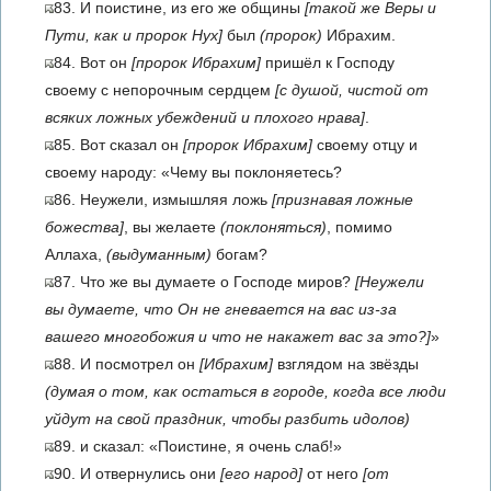
83. И поистине, из его же общины
[такой же Веры и
Пути, как и пророк Нух]
был
(пророк)
Ибрахим.
84. Вот он
[пророк Ибрахим]
пришёл к Господу
своему с непорочным сердцем
[с душой, чистой от
всяких ложных убеждений и плохого нрава]
.
85. Вот сказал он
[пророк Ибрахим]
своему отцу и
своему народу: «Чему вы поклоняетесь?
86. Неужели, измышляя ложь
[признавая ложные
божества]
, вы желаете
(поклоняться)
, помимо
Аллаха,
(выдуманным)
богам?
87. Что же вы думаете о Господе миров?
[Неужели
вы думаете, что Он не гневается на вас из-за
вашего многобожия и что не накажет вас за это?]
»
88. И посмотрел он
[Ибрахим]
взглядом на звёзды
(думая о том, как остаться в городе, когда все люди
уйдут на свой праздник, чтобы разбить идолов)
89. и сказал: «Поистине, я очень слаб!»
90. И отвернулись они
[его народ]
от него
[от