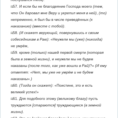
57. И если бы не благодеяние Господа моего
(тем,
что Он даровал мне Веру и укрепил меня в ней)
,
(то)
непременно, я был бы в числе приведённых
(к
наказанию)
(вместе с тобой)
.
58.
(И скажет верующий, повернувшись к своим
собеседникам в Раю)
: «Неужели мы
(уже)
(никогда)
не умрём,
59. кроме
(только)
нашей первой смерти
(которая
была в земной жизни)
, и неужели мы не будем
наказаны
(после того, как уже вошли в Рай)
?»
(И ему
ответят: «Нет, мы уже не умрём и не будем
наказаны».)
60.
(Тогда он скажет)
: «Поистине, это и есть
великий успех!»
61. Для подобного этому
(великому благу)
пусть
труждаются
[стараются]
труждающиеся
(в земной
жизни)
.