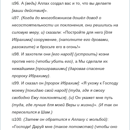
96. А
(ведь)
Аллах создал вас и то, что вы делаете
[ваши действия]
».
97.
(Когда до многобожников дошёл довод о
несостоятельности их поклонения, они решились на
силовую меру, и)
сказали: «Постройте для него
[для
Ибрахима]
сооружение,
(наполните его дровами,
разожгите)
и бросьте его в огонь!»
98. И захотели они
[его народ]
(устроить)
козни
против него
(чтобы убить его)
, а Мы сделали их
нижайшими
[проигравшими]
(даровав спасение
пророку Ибрахиму)
.
99. И сказал он
[пророк Ибрахим]
: «Я ухожу к Господу
моему
[покидаю свой народ]
(туда, где я смогу
свободно Ему поклоняться)
,
(и)
Он укажет мне путь
(туда, где лучше для моей Веры и жизни)
».
(И так он
переселился в Шам.)
100.
(Затем он обратился к Аллаху с мольбой)
:
«Господи! Даруй мне
(такое потомство)
(чтобы оно