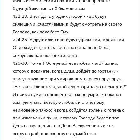
жизнь с её мирскими благами и пренебрегаете
будущей жизнью с её блаженством.
22-23. В тот День у одних людей лица будут
сияющими, счастливыми и будут смотреть на своего
Господа, как подобает Ему.
24-25. У других же лица будут угрюмыми, мрачными.
Они ожидают, что их постигнет страшная беда,
сокрушающая позвонки хребта.
26-30. Но нет! Остерегайтесь любви к этой жизни,
которую покинете, когда душа дойдёт до гортани, и
присутствующие при умирающем спросят друг друга:
"Нет ли заклинателя, чтобы заговорить его от смерти?"
И поймёт умирающий, что он скоро умрёт и покинет
земную жизнь, которую любил, и станет ему
неимоверно тяжко; и когда сойдётся голень с голенью
при извлечении души, к твоему Господу будет в тот
День возвращение, а в День Воскресения их или
введут в рай, или ввергнут в адский огонь.