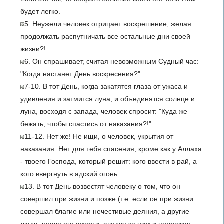
будет легко.
5. Неужели человек отрицает воскрешение, желая
продолжать распутничать все остальные дни своей
жизни?!
6. Он спрашивает, считая невозможным Судный час:
"Когда настанет День воскресения?"
7-10. В тот День, когда закатятся глаза от ужаса и
удивления и затмится луна, и объединятся солнце и
луна, восходя с запада, человек спросит: "Куда же
бежать, чтобы спастись от наказания?!"
11-12. Нет же! Не ищи, о человек, укрытия от
наказания. Нет для тебя спасения, кроме как у Аллаха
- твоего Господа, который решит: кого ввести в рай, а
кого ввергнуть в адский огонь.
13. В тот День возвестят человеку о том, что он
совершил при жизни и позже (т.е. если он при жизни
совершал благие или нечестивые деяния, а другие