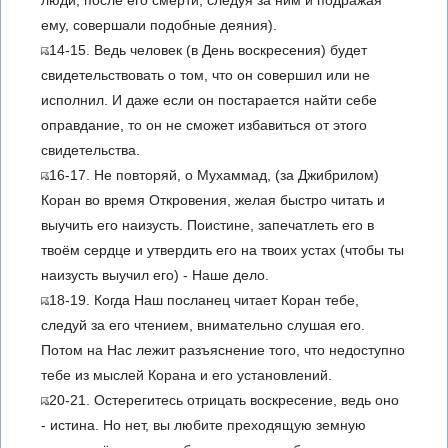
люди, после его смерти, следуя за ним и подражая
ему, совершали подобные деяния).
14-15. Ведь человек (в День воскресения) будет
свидетельствовать о том, что он совершил или не
исполнил. И даже если он постарается найти себе
оправдание, то он не сможет избавиться от этого
свидетельства.
16-17. Не повторяй, о Мухаммад, (за Джибрилом)
Коран во время Откровения, желая быстро читать и
выучить его наизусть. Поистине, запечатлеть его в
твоём сердце и утвердить его на твоих устах (чтобы ты
наизусть выучил его) - Наше дело.
18-19. Когда Наш посланец читает Коран тебе,
следуй за его чтением, внимательно слушая его.
Потом на Нас лежит разъяснение того, что недоступно
тебе из мыслей Корана и его установлений.
20-21. Остерегитесь отрицать воскресение, ведь оно
- истина. Но нет, вы любите преходящую земную