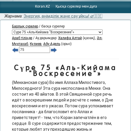
Koran.KZ
Қысқа сүрелер мен дұға
Жарнама
:
Энергия, өнімділік және сау ұйқы! 🌿🇩🇪
Барлық сүрелер
/ басқа сүрелер
Араб тілінде
/ Аударымдар:
Халифа Алтай
(қазақ),
Әл-
Мунтахаб
,
Кулиев
,
Абу-Адель
(орыс)
Сүре 75 «Аль-Кийама
"Воскресение"»
(Мекканская сура) Во имя Аллаха Милостивого,
Милосердного! Эта сура ниспослана в Мекке. Она
состоит из 40 айатов. В этой Священной суре речь
идёт о воскрешении людей и расчёте с ними, о Дне
воскресения и его ужасах. Потом сура успокаивает
посланника - да благословит его Аллах и
приветствует! - тем, что Коран запечатлён в его
сердце. В суре содержится предостережение тем,
которые любят эту преходящую жизнь и