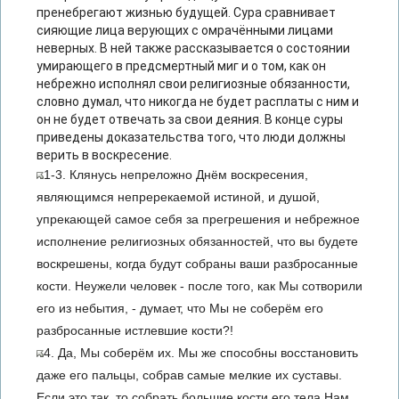
пренебрегают жизнью будущей. Сура сравнивает
сияющие лица верующих с омрачёнными лицами
неверных. В ней также рассказывается о состоянии
умирающего в предсмертный миг и о том, как он
небрежно исполнял свои религиозные обязанности,
словно думал, что никогда не будет расплаты с ним и
он не будет отвечать за свои деяния. В конце суры
приведены доказательства того, что люди должны
верить в воскресение.
1-3. Клянусь непреложно Днём воскресения,
являющимся непререкаемой истиной, и душой,
упрекающей самое себя за прегрешения и небрежное
исполнение религиозных обязанностей, что вы будете
воскрешены, когда будут собраны ваши разбросанные
кости. Неужели человек - после того, как Мы сотворили
его из небытия, - думает, что Мы не соберём его
разбросанные истлевшие кости?!
4. Да, Мы соберём их. Мы же способны восстановить
даже его пальцы, собрав самые мелкие их суставы.
Если это так, то собрать большие кости его тела Нам