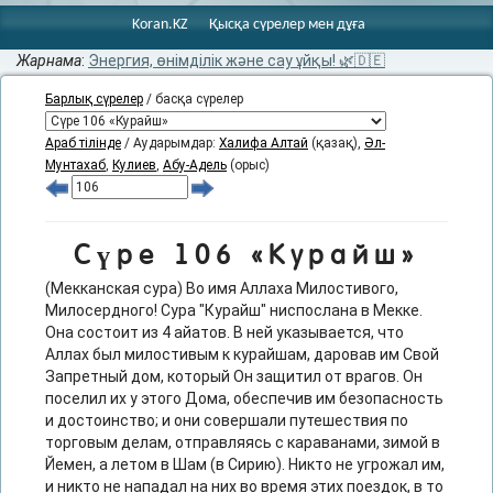
Koran.KZ
Қысқа сүрелер мен дұға
Жарнама
:
Энергия, өнімділік және сау ұйқы! 🌿🇩🇪
Барлық сүрелер
/ басқа сүрелер
Араб тілінде
/ Аударымдар:
Халифа Алтай
(қазақ),
Әл-
Мунтахаб
,
Кулиев
,
Абу-Адель
(орыс)
Сүре 106 «Курайш»
(Мекканская сура) Во имя Аллаха Милостивого,
Милосердного! Сура "Курайш" ниспослана в Мекке.
Она состоит из 4 айатов. В ней указывается, что
Аллах был милостивым к курайшам, даровав им Свой
Запретный дом, который Он защитил от врагов. Он
поселил их у этого Дома, обеспечив им безопасность
и достоинство; и они совершали путешествия по
торговым делам, отправляясь с караванами, зимой в
Йемен, а летом в Шам (в Сирию). Никто не угрожал им,
и никто не нападал на них во время этих поездок, в то