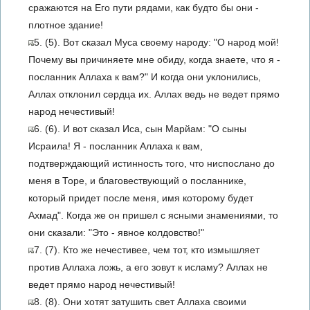
сражаются на Его пути рядами, как будто бы они -
плотное здание!
5. (5). Вот сказал Муса своему народу: "О народ мой!
Почему вы причиняете мне обиду, когда знаете, что я -
посланник Аллаха к вам?" И когда они уклонились,
Аллах отклонил сердца их. Аллах ведь не ведет прямо
народ нечестивый!
6. (6). И вот сказал Иса, сын Марйам: "О сыны
Исраила! Я - посланник Аллаха к вам,
подтверждающий истинность того, что ниспослано до
меня в Торе, и благовествующий о посланнике,
который придет после меня, имя которому будет
Ахмад". Когда же он пришел с ясными знамениями, то
они сказали: "Это - явное колдовство!"
7. (7). Кто же нечестивее, чем тот, кто измышляет
против Аллаха ложь, а его зовут к исламу? Аллах не
ведет прямо народ нечестивый!
8. (8). Они хотят затушить свет Аллаха своими