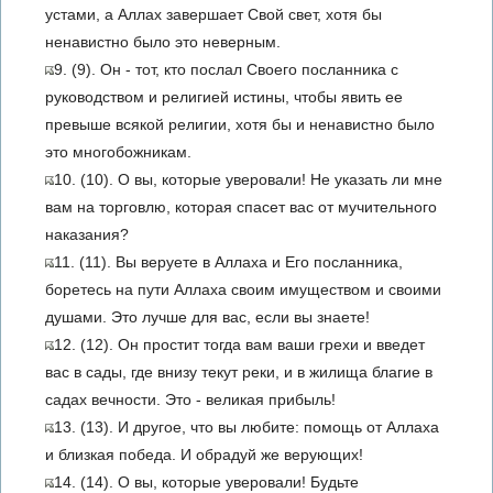
устами, а Аллах завершает Свой свет, хотя бы
ненавистно было это неверным.
9. (9). Он - тот, кто послал Своего посланника с
руководством и религией истины, чтобы явить ее
превыше всякой религии, хотя бы и ненавистно было
это многобожникам.
10. (10). О вы, которые уверовали! Не указать ли мне
вам на торговлю, которая спасет вас от мучительного
наказания?
11. (11). Вы веруете в Аллаха и Его посланника,
боретесь на пути Аллаха своим имуществом и своими
душами. Это лучше для вас, если вы знаете!
12. (12). Он простит тогда вам ваши грехи и введет
вас в сады, где внизу текут реки, и в жилища благие в
садах вечности. Это - великая прибыль!
13. (13). И другое, что вы любите: помощь от Аллаха
и близкая победа. И обрадуй же верующих!
14. (14). О вы, которые уверовали! Будьте