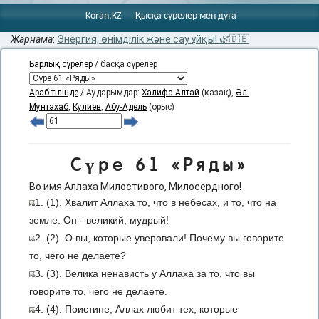
Koran.KZ
Қысқа сүрелер мен дұға
Жарнама
:
Энергия, өнімділік және сау ұйқы! 🌿🇩🇪
Барлық сүрелер
/ басқа сүрелер
Араб тілінде
/ Аударымдар:
Халифа Алтай
(қазақ),
Әл-
Мунтахаб
,
Кулиев
,
Абу-Адель
(орыс)
Сүре 61 «Ряды»
Во имя Аллаха Милостивого, Милосердного!
1. (1). Хвалит Аллаха то, что в небесах, и то, что на
земле. Он - великий, мудрый!
2. (2). О вы, которые уверовали! Почему вы говорите
то, чего не делаете?
3. (3). Велика ненависть у Аллаха за то, что вы
говорите то, чего не делаете.
4. (4). Поистине, Аллах любит тех, которые