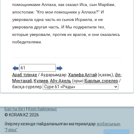
помощниками Аллаха, как сказал Иса, сын Марйам,
апостолам: "Кто мои помощники у Аллаха?" И
уверовала одна часть из сынов Исраила, и не
уверовала другая часть. И Мы подкрепили тех,
которые уверовали, против их врагов, и они оказались
победителями.
Араб тілінде
/ Аударымдар:
Халифа Алтай
(қазақ),
Әл-
Мунтахаб
,
Кулиев
,
Абу-Адель
(орыс)
Барлық сүрелер
/
басқа сүрелер
Басты бет
|
Кері байланыс
© KORAN.KZ 2026
Әзірлеу кезінде пайдаланылған материалдар
жобасының
Falaq