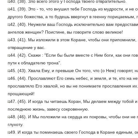
40. (38). Зло всего этого у Господа твоего отвратительно.
41. (39). Это - то, что внушил тебе Господь из мудрости, и не
другого божества, а то будешь ввергнут в геенну порицаемым,
42. (40). Неужели ваш Господь исключительно вам предостави
ангелов женщин? Поистине, вы говорите слово великое!
43. (41). Мы изложили в этом Коране, чтобы они припомнили, 
отвращение у вас.
44. (42). Скажи : "Если бы были вместе с Ним боги, как они го
пути к обладателю трона".
45. (43). Хвала Ему, и превыше Он того, что (о Нем) говорят, 
46. (44). Прославляют Его семь небес, и земля, и те, кто на не
прославляло Его хвалой, но вы не понимаете прославления их. 
прощающий!
47. (45). И когда ты читаешь Коран, Мы делаем между тобой и
последнюю жизнь, завесу сокровенную.
48. (46). И Мы положили на сердца их покровы, чтобы они не п
глухоту.
49. И когда ты поминаешь своего Господа в Коране единым, о