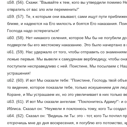
58. (56). Скажи: "Взывайте к тем, кого вы утвердили помимо Н
отвратить от вас зло или переменить!"
59. (57). Те, к которым они взывают, сами ищут пути приближен
ближе, и надеются на Его милость и боятся Его наказания. Пои
Господа надо остерегаться!
60. (58). Нет никакого селения, которое Мы бы не погубили д
подвергли бы его жестокому наказанию. Это было начертано в 
61. (59). Нас удержало от того, чтобы отправить со знамениями
ложью первые. Мы вывели к самудянам верблюдицу, чтобы она 
поступили несправедливо с ней. Поистине, Мы посылаем с На
устрашения!
62. (60). И вот Мы сказали тебе: "Поистине, Господь твой о
то видение, которое показали тебе, только искушением для люд
Коране, и Мы устрашаем их, но это увеличивает в них только в
63. (61). И вот Мы сказали ангелам: "Поклонитесь Адаму!"- и 
Иблиса. Сказал он: "Неужели я поклонюсь тому, кого Ты создал
64. (62). Сказал он: "Видишь ли Ты: это - тот, кого Ты почтил
отсрочишь мне до дня воскресения, я погублю его потомство, 