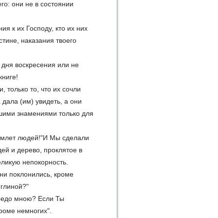
его: они не в состоянии
ия к их Господу, кто их них
стине, наказания твоего
о дня воскресения или не
книге!
, только то, что их сочли
дала (им) увидеть, а они
шими знамениями только для
бъемлет людей!"И Мы сделали
ей и дерево, проклятое в
еликую непокорность.
они поклонились, кроме
 глиной?"
 предо мною? Если Ты
кроме немногих".