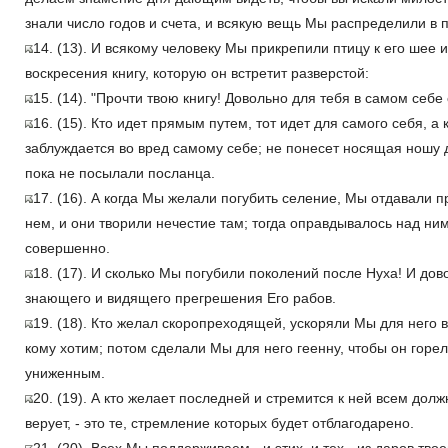
знали число годов и счета, и всякую вещь Мы распределили в 
14. (13). И всякому человеку Мы прикрепили птицу к его шее 
воскресения книгу, которую он встретит разверстой:
15. (14). "Прочти твою книгу! Довольно для тебя в самом себе 
16. (15). Кто идет прямым путем, тот идет для самого себя, а 
заблуждается во вред самому себе; не понесет носящая ношу 
пока не посылали посланца.
17. (16). А когда Мы желали погубить селение, Мы отдавали 
нем, и они творили нечестие там; тогда оправдывалось над ни
совершенно.
18. (17). И сколько Мы погубили поколений после Нуха! И дов
знающего и видящего прегрешения Его рабов.
19. (18). Кто желал скоропреходящей, ускоряли Мы для него в
кому хотим; потом сделали Мы для него геенну, чтобы он горе
униженным.
20. (19). А кто желает последней и стремится к ней всем до
верует, - это те, стремление которых будет отблагодарено.