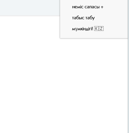
неміс сапасы +
табыс табу
мүмкіндігі! 🇰🇿