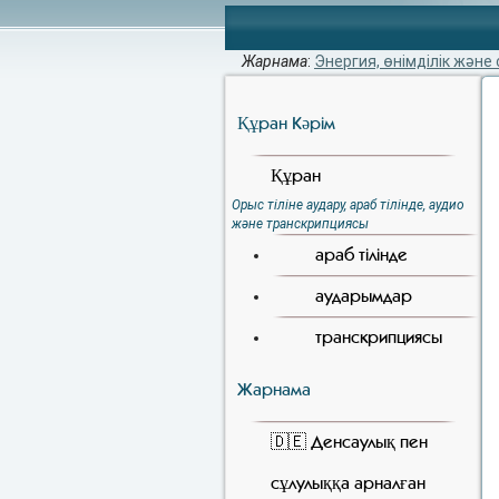
Жарнама
:
Энергия, өнімділік және 
Құран Кәрiм
Құран
Орыс тіліне аудару, араб тілінде, аудио
және транскрипциясы
араб тілінде
аударымдар
транскрипциясы
Жарнама
🇩🇪 Денсаулық пен
сұлулыққа арналған