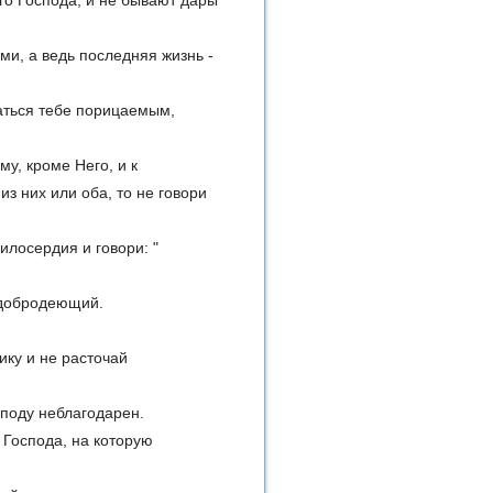
оего Господа, и не бывают дары
ми, а ведь последняя жизнь -
заться тебе порицаемым,
му, кроме Него, и к
из них или оба, то не говори
илосердия и говори: "
ы добродеющий.
нику и не расточай
осподу неблагодарен.
о Господа, на которую