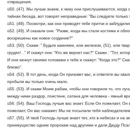
отвращения.
50. (47). Мы лучше знаем, к чему они прислушиваются, когда с
тайная беседа, вот говорят неправедные: "Вы следуете только
51. (48). Посмотри, как они приводят тебе притчи и заблудилис
52. (49). И сказали они: "Разве, когда мы стали костями и об
воскрешены как новое создание?"
53. (50). Скажи: " Будьте камнями, или железом, (51). или тва
грудях!. ." И скажут они: "Кто же вернет нас?" Скажи : "Тот, кот
И они качнут своими головами к тебе и скажут: "Когда это?" Ска
близко".
54. (52). В тот день, когда Он призовет вас, и ответите вы хва
пробыли вы только очень мало.
55. (53). И скажи Моим рабам, чтобы они говорили то, что луч
между ними раздор, поистине, сатана для человека - явный вра
56. (54). Ваш Господь лучше вас знает. Если Он пожелает, Он 
пожелает, Он вас накажет. Мы не посылали тебя наблюдателем
57. (55). И твой Господь лучше знает тех, кто в небесах и на 
преимущество одним пророкам над другими и дали Дауду Псал