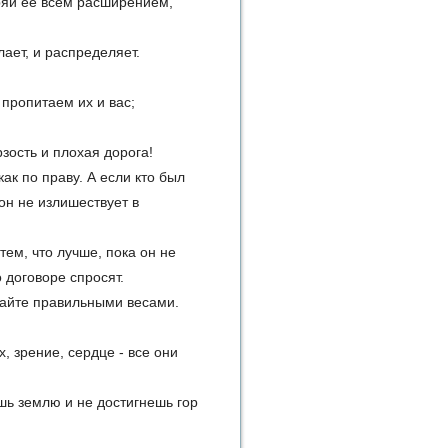
иряй ее всем расширением,
лает, и распределяет.
 пропитаем их и вас;
рзость и плохая дорога!
как по праву. А если кто был
 он не излишествует в
тем, что лучше, пока он не
 договоре спросят.
ивайте правильными весами.
ух, зрение, сердце - все они
ишь землю и не достигнешь гор