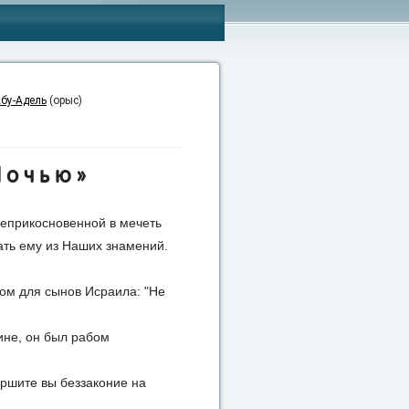
бу-Адель
(орыс)
Ночью»
 неприкосновенной в мечеть
ать ему из Наших знамений.
вом для сынов Исраила: "Не
тине, он был рабом
ершите вы беззаконие на