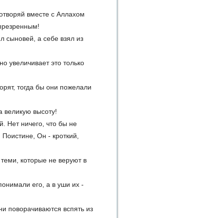
 сотворяй вместе с Аллахом
 презренным!
л сыновей, а себе взял из
но увеличивает это только
ворят, тогда бы они пожелали
на великую высоту!
й. Нет ничего, что бы не
Поистине, Он - кроткий,
 теми, которые не веруют в
онимали его, а в уши их -
ни поворачиваются вспять из