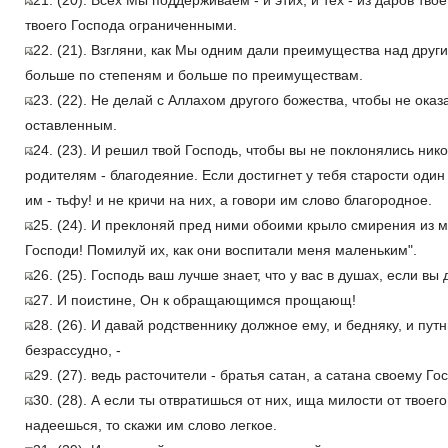
21. (20). Всех Мы поддерживаем - и этих, и тех - из даров тв
твоего Господа ограниченными.
22. (21). Взгляни, как Мы одним дали преимущества над други
больше по степеням и больше по преимуществам.
23. (22). Не делай с Аллахом другого божества, чтобы не ока
оставленным.
24. (23). И решил твой Господь, чтобы вы не поклонялись нико
родителям - благодеяние. Если достигнет у тебя старости один 
им - тьфу! и не кричи на них, а говори им слово благородное.
25. (24). И преклоняй пред ними обоими крыло смирения из м
Господи! Помилуй их, как они воспитали меня маленьким".
26. (25). Господь ваш лучше знает, что у вас в душах, если в
27. И поистине, Он к обращающимся прощающ!
28. (26). И давай родственнику должное ему, и бедняку, и пут
безрассудно, -
29. (27). ведь расточители - братья сатан, а сатана своему Г
30. (28). А если ты отвратишься от них, ища милости от твоег
надеешься, то скажи им слово легкое.