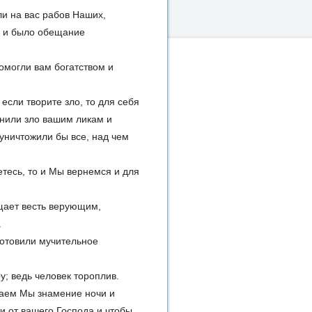
ли на вас рабов Наших,
, и было обещание
помогли вам богатством и
 если творите зло, то для себя
инили зло вашим ликам и
 уничтожили бы все, над чем
етесь, то и Мы вернемся и для
вещает весть верующим,
а
уготовили мучительное
ру; ведь человек тороплив.
ираем Мы знамение ночи и
и от вашего Господа и чтобы