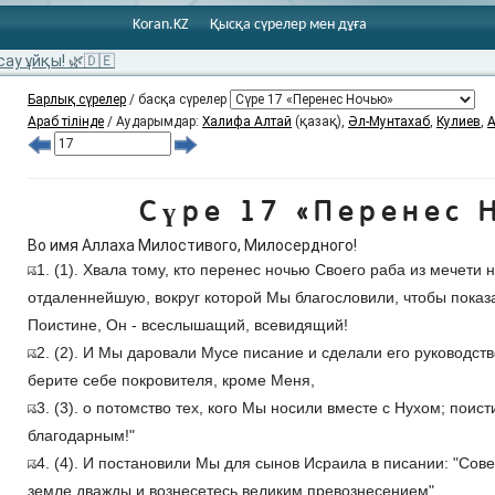
Koran.KZ
Қысқа сүрелер мен дұға
сау ұйқы! 🌿🇩🇪
Барлық сүрелер
/ басқа сүрелер
Араб тілінде
/ Аударымдар:
Халифа Алтай
(қазақ),
Әл-Мунтахаб
,
Кулиев
,
А
Сүре 17 «Перенес 
Во имя Аллаха Милостивого, Милосердного!
1. (1). Хвала тому, кто перенес ночью Своего раба из мечети
отдаленнейшую, вокруг которой Мы благословили, чтобы показ
Поистине, Он - всеслышащий, всевидящий!
2. (2). И Мы даровали Мусе писание и сделали его руководст
берите себе покровителя, кроме Меня,
3. (3). о потомство тех, кого Мы носили вместе с Нухом; поис
благодарным!"
4. (4). И постановили Мы для сынов Исраила в писании: "Сов
земле дважды и вознесетесь великим превознесением".