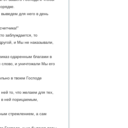
порядке.
и выведем для него в день
счетчика!"
кто заблуждается, то
другой, и Мы не наказывали,
приказ одаренным благами в
м слово, и уничтожали Мы его
ольно в твоем Господе
 ней то, что желаем для тех,
л в ней порицаемым,
лжным стремлением, а сам