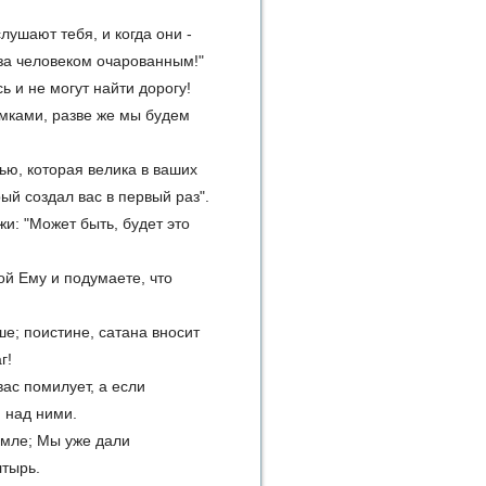
лушают тебя, и когда они -
 за человеком очарованным!"
ь и не могут найти дорогу!
ломками, разве же мы будем
рью, которая велика в ваших
орый создал вас в первый раз".
жи: "Может быть, будет это
лой Ему и подумаете, что
ше; поистине, сатана вносит
г!
вас помилует, а если
 над ними.
земле; Мы уже дали
тырь.