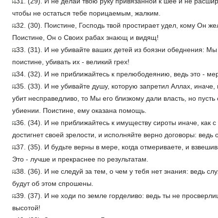
31. (29). И не делай твою руку привязанной к шее и не расш
чтобы не остаться тебе порицаемым, жалким.
32. (30). Поистине, Господь твой простирает удел, кому Он же
Поистине, Он о Своих рабах знающ и видящ!
33. (31). И не убивайте ваших детей из боязни обеднения: Мы
поистине, убивать их - великий грех!
34. (32). И не приближайтесь к прелюбодеянию, ведь это - ме
35. (33). И не убивайте душу, которую запретил Аллах, иначе, 
убит несправедливо, то Мы его близкому дали власть, но пусть
убиении. Поистине, ему оказана помощь.
36. (34). И не приближайтесь к имуществу сироты иначе, как с 
достигнет своей зрелости, и исполняйте верно договоры: ведь о
37. (35). И будьте верны в мере, когда отмериваете, и взвеш
Это - лучше и прекраснее по результатам.
38. (36). И не следуй за тем, о чем у тебя нет знания: ведь сл
будут об этом спрошены.
39. (37). И не ходи по земле горделиво: ведь ты не просверл
высотой!