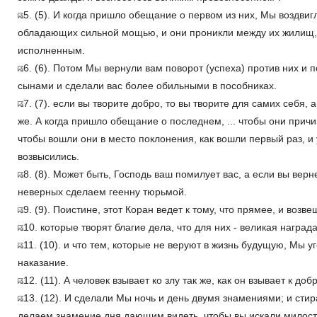
5. (5). И когда пришло обещание о первом из них, Мы воздвиг
обладающих сильной мощью, и они проникли между их жилищ
исполненным.
6. (6). Потом Мы вернули вам поворот (успеха) против них и 
сынами и сделали вас более обильными в пособниках.
7. (7). если вы творите добро, то вы творите для самих себя, а
же. А когда пришло обещание о последнем, ... чтобы они прич
чтобы вошли они в место поклонения, как вошли первый раз, и
возвысились.
8. (8). Может быть, Господь ваш помилует вас, а если вы верн
неверных сделаем геенну тюрьмой.
9. (9). Поистине, этот Коран ведет к тому, что прямее, и воз
10. которые творят благие дела, что для них - великая наград
11. (10). и что тем, которые не веруют в жизнь будущую, Мы 
наказание.
12. (11). А человек взывает ко злу так же, как он взывает к доб
13. (12). И сделали Мы ночь и день двумя знамениями; и ст
делаем знамение дня дающим видеть, чтобы вы искали милост