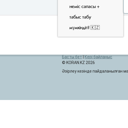
неміс сапасы +
табыс табу
мүмкіндігі! 🇰🇿
Басты бет
|
Кері байланыс
© KORAN.KZ 2026
Әзірлеу кезінде пайдаланылған 