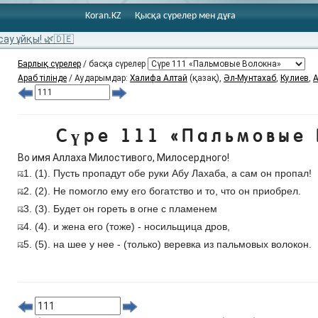
Koran.KZ
Қысқа сүрелер мен дұға
сау ұйқы! 🌿🇩🇪
Барлық сүрелер
/ басқа сүрелер
Араб тілінде
/ Аударымдар:
Халифа Алтай
(қазақ),
Әл-Мунтахаб
,
Кулиев
,
А
Сүре 111 «Пальмовые 
Во имя Аллаха Милостивого, Милосердного!
1. (1). Пусть пропадут обе руки Абу Лахаба, а сам он пропал!
2. (2). Не помогло ему его богатство и то, что он приобрел.
3. (3). Будет он гореть в огне с пламенем
4. (4). и жена его (тоже) - носильщица дров,
5. (5). на шее у нее - (только) веревка из пальмовых волокон.