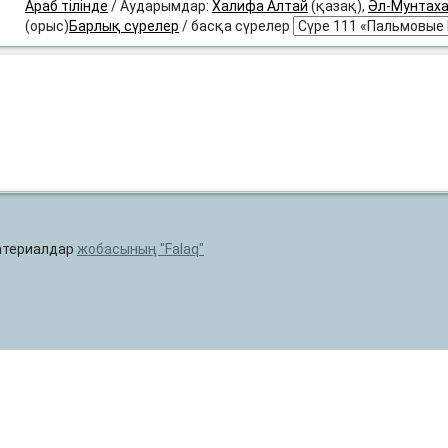
Араб тілінде
/ Аударымдар:
Халифа Алтай
(қазақ),
Әл-Мунтах
(орыс)
Барлық сүрелер
/ басқа сүрелер
материалдар
жобасының
Falaq