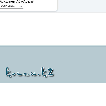
аб
,
Кулиев
,
Абу-Адель
Koran.KZ