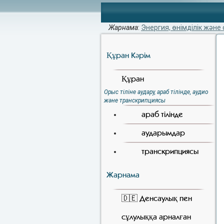
Жарнама
:
Энергия, өнімділік және 
Құран Кәрiм
Құран
Орыс тіліне аудару, араб тілінде, аудио
және транскрипциясы
араб тілінде
аударымдар
транскрипциясы
Жарнама
🇩🇪 Денсаулық пен
сұлулыққа арналған