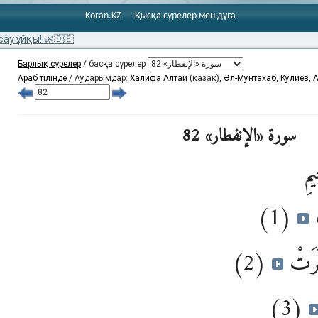
Koran.KZ
Қысқа сүрелер мен дұға
сау ұйқы! 🌿🇩🇪
Барлық сүрелер
/ басқа сүрелер
Араб тілінде
/ Аударымдар:
Халифа Алтай
(қазақ),
Әл-Мунтахаб
,
Кулиев
,
А
سورة «الإنفطار» 82
يمِ
(1)
ْ
(2)
ثَرَتْ
(3)