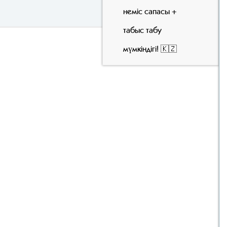
неміс сапасы +
табыс табу
мүмкіндігі! 🇰🇿