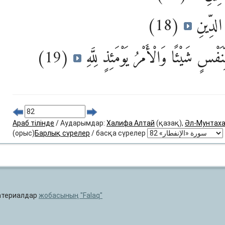
(18)
 الدِّينِ
(19)
َفْسٍ شَيْئًا وَالْأَمْرُ يَوْمَئِذٍ لِلَّهِ
Араб тілінде
/ Аударымдар:
Халифа Алтай
(қазақ),
Әл-Мунтах
(орыс)
Барлық сүрелер
/ басқа сүрелер
материалдар
жобасының
Falaq