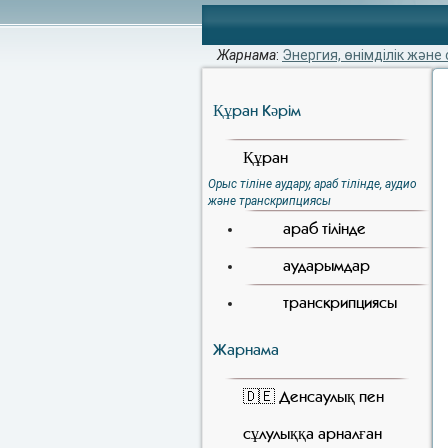
Жарнама
:
Энергия, өнімділік және 
Құран Кәрiм
Құран
Орыс тіліне аудару, араб тілінде, аудио
және транскрипциясы
араб тілінде
аударымдар
транскрипциясы
Жарнама
🇩🇪 Денсаулық пен
сұлулыққа арналған