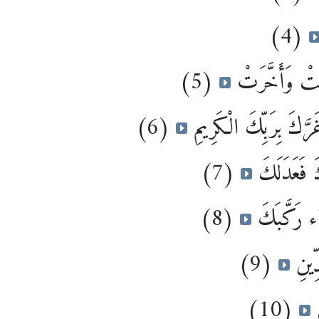
(4)
(5)
مَتْ وَأَخَّرَتْ
(6)
َرَّكَ بِرَبِّكَ الْكَرِيمِ
(7)
َ فَعَدَلَكَ
(8)
اء رَكَّبَكَ
(9)
دِّينِ
(10)
َ