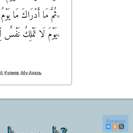
ثُمَّ مَا أَدْرَاكَ مَا يَوْمُ
يَوْمَ لَا تَمْلِكُ نَفْسٌ لِّن
аб
,
Кулиев
,
Абу-Адель
Жоғарыға