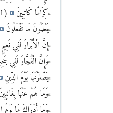
(11)
كِرَامًا كَاتِبِينَ
يَعْلَمُونَ مَا تَفْعَلُونَ
إِنَّ الْأَبْرَارَ لَفِي نَعِيمٍ
وَإِنَّ الْفُجَّارَ لَفِي جَحِ
يَصْلَوْنَهَا يَوْمَ الدِّينِ
وَمَا هُمْ عَنْهَا بِغَائِبِين
وَمَا أَدْرَاكَ مَا يَوْمُ ا