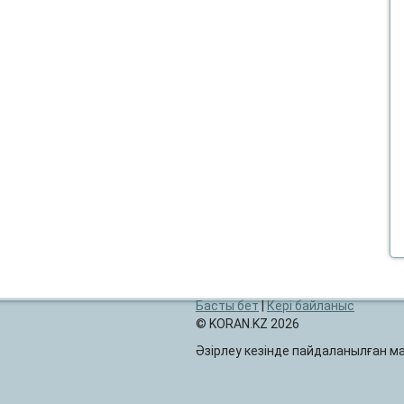
Басты бет
|
Кері байланыс
© KORAN.KZ 2026
Әзірлеу кезінде пайдаланылған 