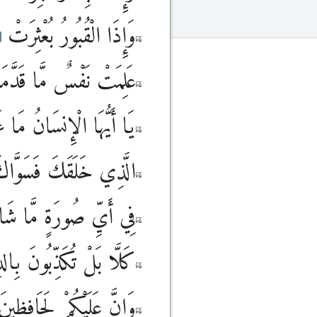
وَإِذَا الْقُبُورُ بُعْثِرَتْ
عَلِمَتْ نَفْسٌ مَّا قَدَّ
يَا أَيُّهَا الْإِنسَانُ مَا غ
الَّذِي خَلَقَكَ فَسَوَّاك
فِي أَيِّ صُورَةٍ مَّا شَ
كَلَّا بَلْ تُكَذِّبُونَ بِال
وَإِنَّ عَلَيْكُمْ لَحَافِظِين