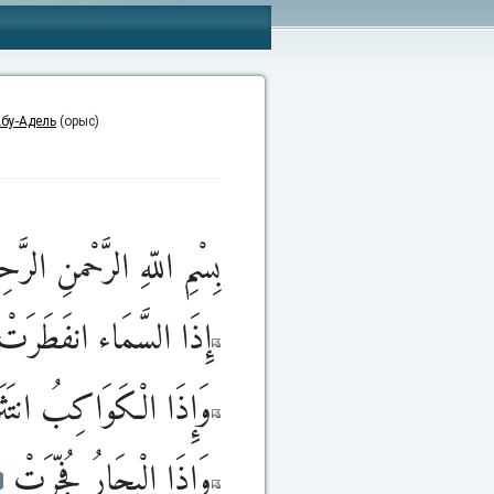
бу-Адель
(орыс)
بِسْمِ اللّهِ الرَّحْمنِ الرَّحِ
إِذَا السَّمَاء انفَطَرَت
وَإِذَا الْكَوَاكِبُ انتَ
وَإِذَا الْبِحَارُ فُجِّرَتْ