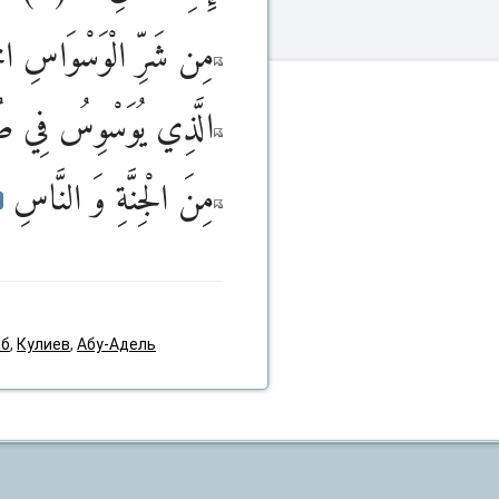
مِن شَرِّ الْوَسْوَاسِ ال
الَّذِي يُوَسْوِسُ فِي ص
مِنَ الْجِنَّةِ وَ النَّاسِ
аб
,
Кулиев
,
Абу-Адель