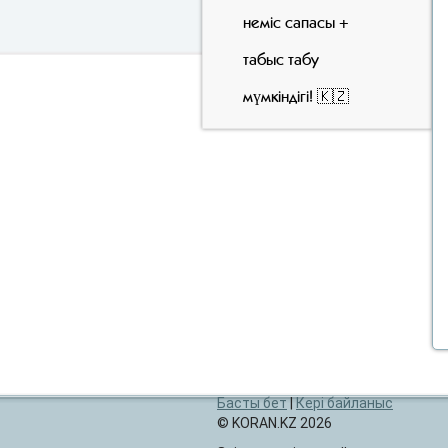
неміс сапасы +
табыс табу
мүмкіндігі! 🇰🇿
Басты бет
|
Кері байланыс
© KORAN.KZ 2026