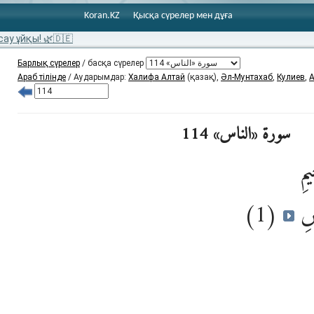
Koran.KZ
Қысқа сүрелер мен дұға
сау ұйқы! 🌿🇩🇪
Барлық сүрелер
/ басқа сүрелер
Араб тілінде
/ Аударымдар:
Халифа Алтай
(қазақ),
Әл-Мунтахаб
,
Кулиев
,
А
سورة «الناس» 114
يمِ
(1)
اسِ