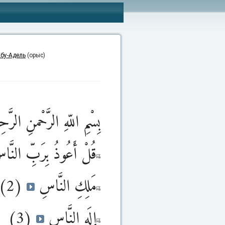
бу-Адель
(орыс)
بِسْمِ اللّهِ الرَّحْمنِ الرَّحِ
قُلْ أَعُوذُ بِرَبِّ النَّ
(2)
مَلِكِ النَّاسِ
(3)
إِلَهِ النَّاسِ