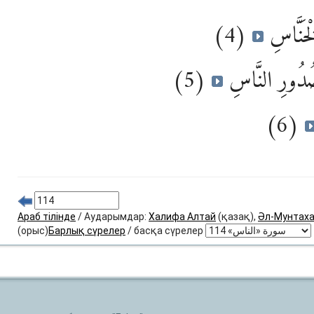
(4)
ْخَنَّاسِ
(5)
ُدُورِ النَّاسِ
(6)
Араб тілінде
/ Аударымдар:
Халифа Алтай
(қазақ),
Әл-Мунтах
(орыс)
Барлық сүрелер
/ басқа сүрелер