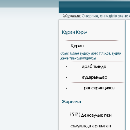
Жарнама
:
Энергия, өнімділік және 
Құран Кәрiм
Құран
Орыс тіліне аудару, араб тілінде, аудио
және транскрипциясы
араб тілінде
аударымдар
транскрипциясы
Жарнама
🇩🇪 Денсаулық пен
сұлулыққа арналған