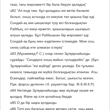
таза, тағы мәрхаметті бір бала беруін қаладық”
82 “Ал енді там; бұл қаладағы екі жетім баланікі
болып, оның астында ол екеуіне тән қазына бар еді.
Сондай-ақ әке-шешелері түзу кісі болғандықтан
Раббың, ол екеуі ержетіп, қазыналарын шығарып
алуын қалады. Бұл Раббыңнан бір мәрхамет еді.
Сондай-ақ бұны мен өздігімнен істемедім. Міне осы,
сенің сабыр ете алмаған істерің”
83 (Мұхаммед Ғ.С.) олар сенен Зұлқарнайынды
сұрайды: “Сендерге оның жайын түсіндірейін” де. (Бұл
Зұлқарнайын “екі мүйізді” деген ұғымда. Екі тұлымы
немесе тажында екі мүйізі болғандықтан атанған. Аты,
Ескендер, пайғамбар емес. Батыс, шығысты кезген;
Рұм, фарсы делінген т.б. рауаяттар бар. Ж.Б.М.К.Р.)
84 Негізінде Зұлқарнайынды жер жүзінде күшке ие
қылдық. Өзіне әр істе қолайлық бердік.
85 О да бір шара қолданды.
86 Тіпті күн бататын жерге жеткен сәтте, оны қара