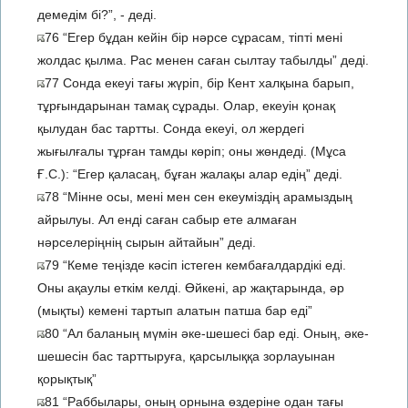
демедім бі?”, - деді.
76 “Егер бұдан кейін бір нәрсе сұрасам, тіпті мені
жолдас қылма. Рас менен саған сылтау табылды” деді.
77 Сонда екеуі тағы жүріп, бір Кент халқына барып,
тұрғындарынан тамақ сұрады. Олар, екеуін қонақ
қылудан бас тартты. Сонда екеуі, ол жердегі
жығылғалы тұрған тамды көріп; оны жөндеді. (Мұса
Ғ.С.): “Егер қаласаң, бұған жалақы алар едің” деді.
78 “Мінне осы, мені мен сен екеуміздің арамыздың
айрылуы. Ал енді саған сабыр ете алмаған
нәрселеріңнің сырын айтайын” деді.
79 “Кеме теңізде кәсіп істеген кембағалдардікі еді.
Оны ақаулы еткім келді. Өйкені, ар жақтарында, әр
(мықты) кемені тартып алатын патша бар еді”
80 “Ал баланың мүмін әке-шешесі бар еді. Оның, әке-
шешесін бас тарттыруға, қарсылыққа зорлауынан
қорықтық”
81 “Раббылары, оның орнына өздеріне одан тағы