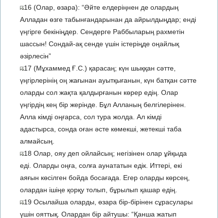
16 (Олар, өзара): “Әйте елдеріңнен де олардың
Алладан өзге табынғандарынан да айрылдыңдар; енді
үңгірге бекініңдер. Сендерге Раббыларың рахметін
шассын! Сондай-ақ сенде үшін істеріңде оңайлық
әзірлесін”
17 (Мұхаммед Ғ.С.) қарасаң; күн шыққан сәтте,
үңгірлерінің оң жағынан ауытқығанын, күн батқан сәтте
оларды сол жақта қалдырғанын көрер едің. Олар
үңгірдің кең бір жерінде. Бұл Алланың белгілерінен.
Алла кімді оңғарса, сол тура жолда. Ал кімді
адастырса, сонда оған әсте көмекші, жетекші таба
алмайсың.
18 Олар, ояу деп ойлайсың; негізінен олар ұйқыда
еді. Оларды оңға, солға аунататын едік. Иттері, екі
аяғын көсілген бойда босағада. Егер оларды көрсең,
олардан ішіңе қорқу толып, бұрылып қашар едің.
19 Осылайша оларды, өзара бір-бірінен сұрасулары
үшін ояттық. Олардан бір айтушы: “Қанша жатып