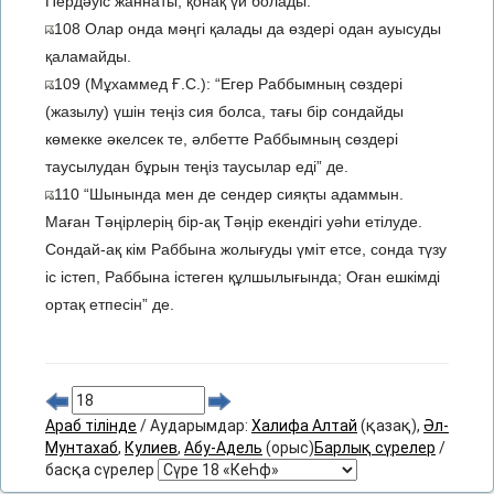
Пердәуіс жаннаты, қонақ үй болады.
108 Олар онда мәңгі қалады да өздері одан ауысуды
қаламайды.
109 (Мұхаммед Ғ.С.): “Егер Раббымның сөздері
(жазылу) үшін теңіз сия болса, тағы бір сондайды
көмекке әкелсек те, әлбетте Раббымның сөздері
таусылудан бұрын теңіз таусылар еді” де.
110 “Шынында мен де сендер сияқты адаммын.
Маған Тәңірлерің бір-ақ Тәңір екендігі уәһи етілуде.
Сондай-ақ кім Раббына жолығуды үміт етсе, сонда түзу
іс істеп, Раббына істеген құлшылығында; Оған ешкімді
ортақ етпесін” де.
Араб тілінде
/ Аударымдар:
Халифа Алтай
(қазақ),
Әл-
Мунтахаб
,
Кулиев
,
Абу-Адель
(орыс)
Барлық сүрелер
/
басқа сүрелер