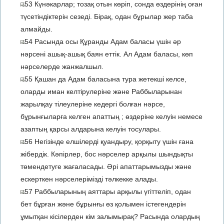
53 Күнәкарлар; тозақ отын көріп, сонда өздерінің оған
түсетіндіктерін сезеді. Бірақ, одан бұрылар жер таба
алмайды.
54 Расында осы Құранды Адам баласы үшін әр
нәрсені ашық-ашық баян еттік. Ал Адам баласы, көп
нәрселерде жанжалшыл.
55 Қашан да Адам баласына тура жетекші келсе,
оларды иман келтірулеріне және Раббыларынан
жарылқау тілеулеріне кедергі болған нәрсе,
бұрынғыларға келген апаттың ; өздеріне келуін немесе
азаптың қарсы алдарына келуін тосулары.
56 Негізінде елшілерді қуандыру, қорқыту үшін ғана
жібердік. Кәпірлер, бос нәрселер арқылы шындықты
төмендетуге жағаласады. Әрі апаттарымызды және
ескерткен нәрселерімізді тәлкекке алады.
57 Раббыларының аяттары арқылы үгіттеліп, одан
бет бұрған және бұрынғы өз қолымен істегендерін
ұмытқан кісілерден кім залымырақ? Расында олардың