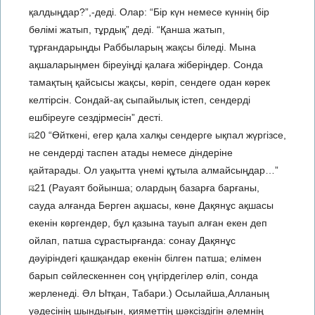
қалдыңдар?”,-деді. Олар: “Бір күн немесе күннің бір
бөлімі жатып, тұрдық” деді. “Қанша жатып,
тұрғандарыңды Раббыларың жақсы біледі. Мына
ақшаларыңмен біреуіңді қалаға жіберіңдер. Сонда
тамақтың қайсысы жақсы, көріп, сендеге одан көрек
келтірсін. Сондай-ақ сыпайылық істеп, сендерді
ешбіреуге сездірмесін” десті.
20 “Өйткені, егер қала халқы сендерге ықпал жүргізсе,
не сендерді таспен атады немесе діндеріне
қайтарады. Ол уақытта үнемі құтыла алмайсыңдар…”
21 (Рауаят бойынша; олардың базарға барғаны,
сауда алғанда Берген ақшасы, көне Дақянұс ақшасы
екенін көргендер, бұл қазына тауып алған екен деп
ойлап, патша сұрастырғанда: сонау Дақянұс
дәуіріндегі қашқандар екенін білген патша; елімен
барып сөйлескеннен соң үңгірдегілер өліп, сонда
жерленеді. Әл Ытқан, Табари.) Осылайша,Алланың
уәдесінің шындығын, қияметтің шәксіздігін әлемнің