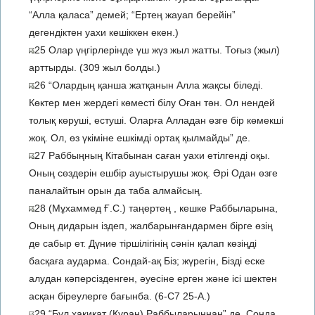
“Алла қаласа” демей; “Ертең жауап берейін”
дегендіктен уахи кешіккен екен.)
25 Олар үңгірлерінде үш жүз жыл жатты. Тоғыз (жыл)
арттырды. (309 жыл болды.)
26 “Олардың қанша жатқанын Алла жақсы біледі.
Көктер мен жердегі көместі білу Оған тән. Ол нендей
толық көруші, естуші. Оларға Алладан өзге бір көмекші
жоқ. Ол, өз үкіміне ешкімді ортақ қылмайды” де.
27 Раббыңның Кітабынан саған уахи етілгенді оқы.
Оның сөздерін ешбір ауыстырушы жоқ. Әрі Одан өзге
паналайтын орын да таба алмайсың.
28 (Мұхаммед Ғ.С.) таңертең , кешке Раббыларына,
Оның дидарын іздеп, жалбарынғандармен бірге өзің
де сабыр ет. Дүние тіршілігінің сәнін қалап көзіңді
басқаға аударма. Сондай-ақ Біз; жүрегін, Бізді еске
алудан кәперсізденген, әуесіне ерген және ісі шектен
асқан біреулерге бағынба. (6-C7 25-А.)
29 “Бұл хақиқат (Құран) Раббыларыңнан” де. Сонда