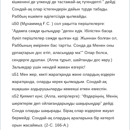
кішкенені де үлкенді де тастамай-ақ түгендепті ” дейді.
Сондай-ақ олар істегендерін дайын түрде табады.
Раббың ешкімге әділетсіздік қылмайды.
50 (Мұхаммед Ғ.С. ) сол уақытта періштелерге:
“Адамға сәжде қылыңдар ”деген едік. Ібілістен басқа
бүкіл періштелер сәжде қылған еді. Жыннан болған ол,
Раббының әмірінен бас тартты. Сонда да Менен оны
ұрпақтарын дос етіп, аласыңдар ма“” Олар болса,
сендерге дұшпан. (Алла тұрып, шайтанды дос көру.)
Залымдар үшін нендей жаман өзгеріс!
51 Мен жер, көкті жаратқанда және олардың өздерін
жаратқанда, оларды керек қылмадым. Сондай-ақ
ешқашан аздырушыларды көмекші еткен емеспін.
52 Қиямет күні; (Алла, кәпірлерге): “Өздеріңнің, Менің
шеріктерім деп ойлағандарыңды шақырыңдар” дейді.
Сонда оларды шақырады. Бірақ олар өздеріне жауап
бермейді. Сондай-ақ олардың араларына бір кәтерлі
орын жасаймыз. (2-С. 166-А.)