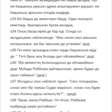
баян ет: Біреуіне жүзімдерден екі бақша қылдық. Әрі
екі бақшаның арасын құрма ағаштарымен қоршап; екі
бақшаның арасына егіндер өндірдік.
33 Екі бақша да жемістерін берді. Одан ешнәрсе
кемітпеді. Араларынан бұлақ ағыздық.
34 Оның басқа кірімі де бар еді. Сонда ол,
жолдасымен сөйлескенде: “Мен сенен мал жағынан
молшылықта, әм бас жағынан да үстеммін” деді.
35 Ол өзіне зұлымдық еткен түрде бақшасына кірді
де: “ Тіпті бұны жоқ болады деп ойламаймын” деді.
36 “Әрі қияметтің болатындығын да ойламаймын
деді. Мүбада Раббыма қайтарылсым, әрине бұдан да
орын табамын” (деді.)
37 Жолдасы оған сөйлесіп тұрып: “Сені топырақтан,
сонан кеін бір тамшы Судан жаратып, сонан соң Адам
еткен Аллаға қарсы келесің бе?”,- (деді)
38 “Бірақ, менің Раббым, Ол Алла; Раббыма
ешбіреуді шерік қоспаймын”