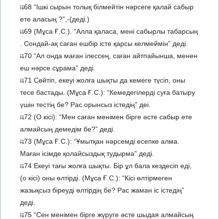
68 “Ішкі сырын толық білмейтін нәрсеге қалай сабыр
ете аласың ?”,-(деді.)
69 (Мұса Ғ.С.). “Алла қаласа, мені сабырлы табарсың
. Сондай-ақ саған ешбір істе қарсы келмеймін” деді.
70 “Ал онда маған ілессең, саған айтпайынша, менен
еш нәрсе сұрама” деді.
71 Сөйтіп, екеуі жолға шықты да кемеге түсіп, оны
тесе бастады. (Мұса Ғ.С.): “Кемедегілерді суға батыру
үшін тестің бе? Рас орынсыз істедің” деі.
72 (О кісі): “Мен саған менімен бірге әсте сабыр ете
алмайсың демедім бе?” деді.
73 (Мұса Ғ.С.): “Ұмытқан нәрсемді есепке алма.
Маған ісімде қолайсыздық тудырма” деді.
74 Екеуі тағы жолға шықты. Бір ұл бала кездесіп еді,
(о кісі) оны өлтірді. (Мұса Ғ.С.): “Кісі өлтірмеген
жазықсыз біреуді өлтірдің бе? Рас жаман іс істедің”
деді.
75 “Сен менімен бірге жүруге әсте шыдая алмайсың