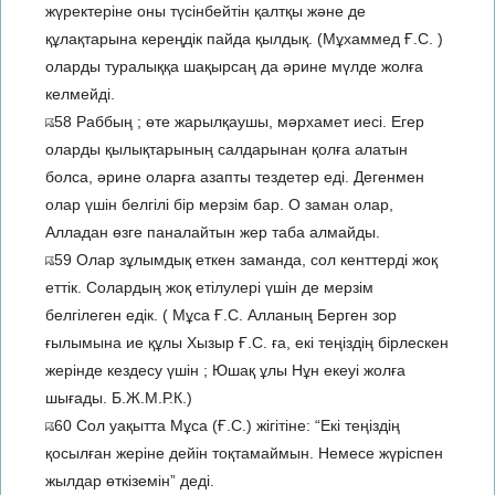
жүректеріне оны түсінбейтін қалтқы және де
құлақтарына кереңдік пайда қылдық. (Мұхаммед Ғ.С. )
оларды туралыққа шақырсаң да әрине мүлде жолға
келмейді.
58 Раббың ; өте жарылқаушы, мәрхамет иесі. Егер
оларды қылықтарының салдарынан қолға алатын
болса, әрине оларға азапты тездетер еді. Дегенмен
олар үшін белгілі бір мерзім бар. О заман олар,
Алладан өзге паналайтын жер таба алмайды.
59 Олар зұлымдық еткен заманда, сол кенттерді жоқ
еттік. Солардың жоқ етілулері үшін де мерзім
белгілеген едік. ( Мұса Ғ.С. Алланың Берген зор
ғылымына ие құлы Хызыр Ғ.С. ға, екі теңіздің бірлескен
жерінде кездесу үшін ; Юшақ ұлы Нұн екеуі жолға
шығады. Б.Ж.М.Р.К.)
60 Сол уақытта Мұса (Ғ.С.) жігітіне: “Екі теңіздің
қосылған жеріне дейін тоқтамаймын. Немесе жүріспен
жылдар өткіземін” деді.