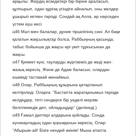
арқылы: Жердің өсімдіктері бір-біріне араласып,
құлпырып, одан құрғақ үгіндіге айналып, оны желдер
ұшырып кеткен тәрізді. Сондай-ақ Алла, әр нәрседен
үстем күш иесі.
46 Мал мен балалар, дүние тіршілігінің сәні. Ал бақи
қалатын жақсылықтар болса, Раббыңның қасында;
табыс бойынша да жақсы әрі үміт тұрғысынан да
жақсы.
47 Қиямет күні, тауларды жүргіземіз де жеді жап-
жазық көресің. Және де Адам баласын; олардан
ешкімді тастамай жинаймыз.
48 Олар, Раббыңның құзырына қатарланып
келтіріледі. Оларға: “Бастапта жаратқанымыз тәрізде
келдіңдер, тіпті сендерге бір уәделі мерзім
белгілемедік деп, ойладыңдар” (делінеді.)
49 Ғамал дәптері алдарына қойлады. Сонда
күнәкарладың одан қорыққанын көресің. Олар:
“Абырым-ай! Бізге нендей өкінім! Мына кітапта