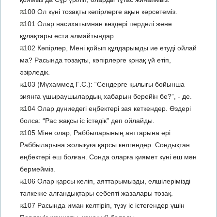
100 Ол күні тозақты кәпірлерге ақын көрсетеміз.
101 Олар насихатымнан көздері перделі және
құлақтары ести алмайтындар.
102 Кәпірлер, Мені қойып құлдарымды ие етуді ойлай
ма? Расында тозақты, кәпірлерге қонақ үй етіп,
әзірледік.
103 (Мұхаммед Ғ.С.): “Сендерге қылығы бойынша
зиянға ұшыраушылардың хабарын берейін бе?”, - де.
104 Олар дүниедегі еңбектері зая кеткендер. Өздері
болса: “Рас жақсы іс істедік” деп ойлайды.
105 Міне олар, Раббыларының аяттарына әрі
Раббыларына жолығуға қарсы келгендер. Сондықтан
еңбектері еш болған. Сонда оларға қиямет күні еш мән
бермейміз.
106 Олар қарсы келіп, аяттарымызды, елшілерімізді
тәлкекке алғандықтары себепті жазалары тозақ.
107 Расында иман келтіріп, түзу іс істегендер үшін