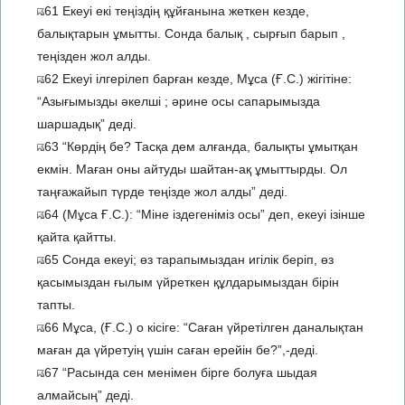
61 Екеуі екі теңіздің құйғанына жеткен кезде,
балықтарын ұмытты. Сонда балық , сырғып барып ,
теңізден жол алды.
62 Екеуі ілгерілеп барған кезде, Мұса (Ғ.С.) жігітіне:
“Азығымызды әкелші ; әрине осы сапарымызда
шаршадық” деді.
63 “Көрдің бе? Тасқа дем алғанда, балықты ұмытқан
екмін. Маған оны айтуды шайтан-ақ ұмыттырды. Ол
таңғажайып түрде теңізде жол алды” деді.
64 (Мұса Ғ.С.): “Міне іздегеніміз осы” деп, екеуі ізінше
қайта қайтты.
65 Сонда екеуі; өз тарапымыздан игілік беріп, өз
қасымыздан ғылым үйреткен құлдарымыздан бірін
тапты.
66 Мұса, (Ғ.С.) о кісіге: “Саған үйретілген даналықтан
маған да үйретуің үшін саған ерейін бе?”,-деді.
67 “Расында сен менімен бірге болуға шыдая
алмайсың” деді.