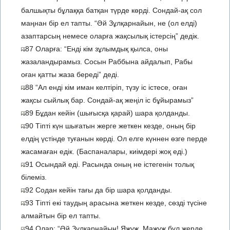
балшықты бұлаққа батқан түрде көрді. Сондай-ақ сол
маңнан бір ел тапты. “Әй Зұлқарнайын, не (ол елді)
азаптарсың немесе оларға жақсылық істерсің” дедік.
87 Оларға: “Енді кім зұлымдық қылса, оны
жазаландырамыз. Сосын Раббына айдалып, Рабы
оған қатты жаза береді” деді.
88 “Ал енді кім иман келтіріп, түзу іс істесе, оған
жақсы сыйлық бар. Сондай-ақ жеңіл іс бұйырамыз”
89 Бұдан кейін (шығысқа қарай) шара қолданды.
90 Тіпті күн шығатын жерге жеткен кезде, оның бір
елдің үстінде туғанын көрді. Ол елге күннен өзге перде
жасамаған едік. (Баспаналары, киімдері жоқ еді.)
91 Осындай еді. Расында оның не істегенін толық
білеміз.
92 Содан кейін тағы да бір шара қолданды.
93 Тіпті екі таудың арасына жеткен кезде, сөзді түсіне
алмайтын бір ел тапты.
94 Олар: “Әй Зұлқарнайын! Яжұж, Мажұж бұл жерде