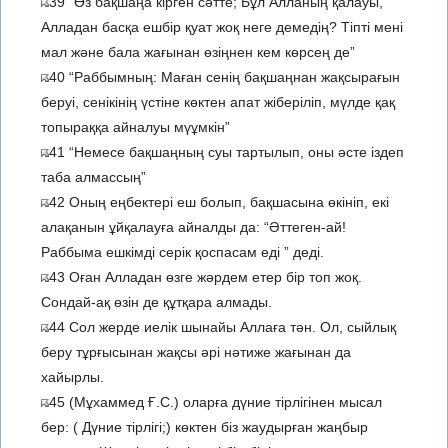
39 “Өз бақшаңа кірген сәтте; Бұл Алланың қалауы,
Алладан басқа ешбір қуат жоқ неге демедің? Тіпті мені
мал және бала жағынан өзіңнен кем көрсең де”
40 “Раббымның: Маған сенің бақшаңнан жақсырағын
беруі, сенікінің үстіне көктен апат жіберіліп, мүлде қақ
топыраққа айналуы мүұмкін”
41 “Немесе бақшаңның суы тартылып, оны әсте іздеп
таба алмассың”
42 Оның еңбектері еш болып, бақшасына өкініп, екі
алақанын ұйқалауға айналды да: “Әттеген-ай!
Раббыма ешкімді серік қоспасам еді ” деді.
43 Оған Алладан өзге жәрдем етер бір топ жоқ.
Сондай-ақ өзін де құтқара алмады.
44 Сол жерде иелік шынайы Аллаға тән. Ол, сыйлық
беру тұрғысынан жақсы әрі нәтиже жағынан да
хайырлы.
45 (Мұхаммед Ғ.С.) оларға дүние тірлігінен мысал
бер: ( Дүние тірлігі;) көктен біз жаудырған жаңбыр