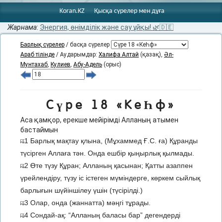
Koran.KZ
Қысқа сүрелер мен дұға
Жарнама
:
Энергия, өнімділік және сау ұйқы! 🌿🇩🇪
Барлық сүрелер
/ басқа сүрелер
Араб тілінде
/ Аударымдар:
Халифа Алтай
(қазақ),
Әл-
Мунтахаб
,
Кулиев
,
Абу-Адель
(орыс)
Сүре 18 «КеҺф»
Аса қамқор, ерекше мейірімді Алланың атымен
бастаймын
1 Барлық мақтау қлына, (Мұхаммед Ғ.С. ға) Құранды
түсірген Аллаға тән. Онда ешбір қыңырлық қылмады.
2 Өте түзу Құран; Алланың қасынан; Қатты азаппен
үрейлендіру, түзу іс істеген мүміндерге, көркем сыйлық
барлығын шүйіншілеу үшін (түсірілді.)
3 Олар, онда (жаннатта) мәңгі тұрады.
4 Сондай-ақ: “Алланың баласы бар” дегендерді