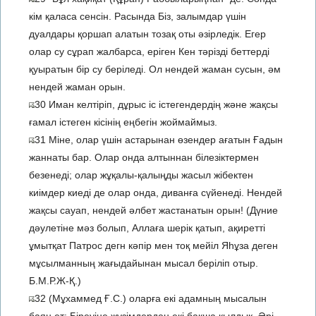
кім қаласа сенсін. Расында Біз, залымдар үшін
дуалдары қоршап алатын тозақ оты әзірледік. Егер
олар су сұрап жалбарса, еріген Кен тәрізді беттерді
қуыратын бір су беріледі. Ол нендей жаман сусын, әм
нендей жаман орын.
30 Иман келтіріп, дұрыс іс істегендердің және жақсы
ғамал істеген кісінің еңбегін жоймаймыз.
31 Міне, олар үшін астарынан өзендер ағатын Ғадын
жаннаты бар. Олар онда алтыннан білезіктермен
безенеді; олар жұқалы-қалыңды жасыл жібектен
киімдер киеді де олар онда, диванға сүйенеді. Нендей
жақсы сауап, нендей әлбет жастанатын орын! (Дүние
дәулетіне мәз болып, Аллаға шерік қатып, ақиретті
ұмытқат Патрос дегн кәпір мен тоқ мейіл Яһұза деген
мұсылманның жағыдайынан мысал беріліп отыр.
Б.М.Р.Ж-Қ.)
32 (Мұхаммед Ғ.С.) оларға екі адамның мысалын