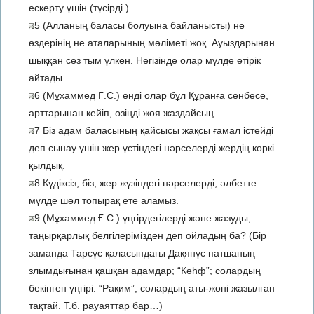
ескерту үшін (түсірді.)
5 (Алланың баласы болуына байланысты) не
өздерінің не аталарының мәліметі жоқ. Ауыздарынан
шыққан сөз тым үлкен. Негізінде олар мүлде өтірік
айтады.
6 (Мұхаммед Ғ.С.) енді олар бұл Құранға сенбесе,
арттарынан кейіп, өзіңді жоя жаздайсың.
7 Біз адам баласының қайсысы жақсы ғамал істейді
деп сынау үшін жер үстіндегі нәрселерді жердің көркі
қылдық.
8 Күдіксіз, біз, жер жүзіндегі нәрселерді, әлбетте
мүлде шөл топырақ ете аламыз.
9 (Мұхаммед Ғ.С.) үңгірдегілерді және жазуды,
таңырқарлық белгілерімізден деп ойладың ба? (Бір
заманда Тарсұс қаласындағы Дақянұс патшаның
злымдығынан қашқан адамдар; “Кәһф”; солардың
бекінген үңгірі. “Рақим”; солардың аты-жөні жазылған
тақтай. Т.б. рауаяттар бар…)