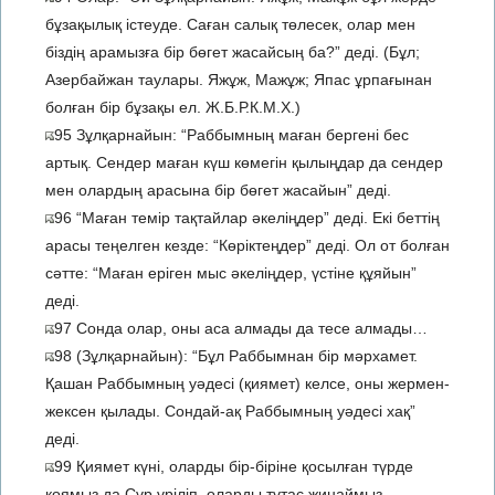
бұзақылық істеуде. Саған салық төлесек, олар мен
біздің арамызға бір бөгет жасайсың ба?” деді. (Бұл;
Азербайжан таулары. Яжұж, Мажұж; Япас ұрпағынан
болған бір бұзақы ел. Ж.Б.Р.К.М.Х.)
95 Зұлқарнайын: “Раббымның маған бергені бес
артық. Сендер маған күш көмегін қылыңдар да сендер
мен олардың арасына бір бөгет жасайын” деді.
96 “Маған темір тақтайлар әкеліңдер” деді. Екі беттің
арасы теңелген кезде: “Көріктеңдер” деді. Ол от болған
сәтте: “Маған еріген мыс әкеліңдер, үстіне құяйын”
деді.
97 Сонда олар, оны аса алмады да тесе алмады…
98 (Зұлқарнайын): “Бұл Раббымнан бір мәрхамет.
Қашан Раббымның уәдесі (қиямет) келсе, оны жермен-
жексен қылады. Сондай-ақ Раббымның уәдесі хақ”
деді.
99 Қиямет күні, оларды бір-біріне қосылған түрде
қоямыз да Сұр үріліп, оларды тұтас жинаймыз.