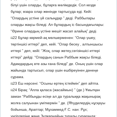
білуі үшін оларды, бұларға мәлімдедік. Сол кезде
бұлар; өзара олар жөнінде тартысуда еді. Кейі:
“Олардың үстіне үй салыңдар ” деді. Раббылары
оларды жақсы біледі. Ал бұлардың іс басындағылары:
“Әрине олардың үстіне мешіт жасап алайық” деді.
22 Бұлар көрмей-ақ мөлшерменен: “Олар үшеу,
төртіншісі иттері” деп, кейі. “Олар бесеу , алтыншысы
иттері ” деп, кейі: “Жоқ, олар жетеу,сегізіншісі иттері
иттері” дейді. “Олардың санын Раббым жақсы біледі.
Адамдардың өте азы ғана біледі” де. Оның үшін олар
жайында тартысып, олар үшін ешбіреуінен дәнеңе
сұрама.
23 Еш нәрсені: “Осыны ертең істеймін” деп айтпа.
24 Бірақ: “Алла қаласа (жасаймын) ” (де.) Ұмытқан
заман “Раббыңды есіңе ал да туралыққа жақынырақ
жолға салуынан үміткермін ” де. (Яһудилердің нұсқауы
бойынша, Араптар; Мұхаммед Ғ.С. нан: Рұх;
үңгірлеріне және Зұлқарнайын туралы сұрағанда: