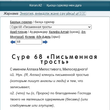
Koran.KZ
Қысқа сүрелер мен дұға
Жарнама
:
Энергия, өнімділік және сау ұйқы! 🌿🇩🇪
Барлық сүрелер
/ басқа сүрелер
Араб тілінде
/ Аударымдар:
Халифа Алтай
(қазақ),
Әл-
Мунтахаб
,
Кулиев
,
Абу-Адель
(орыс)
Сүре 68 «Письменная
трость»
С именем Аллаха Милостивого, Милосердного!
1. Нун.
(Я, Аллах)
клянусь письменной тростью
(которым пишут ангелы и люди)
и тем, что
записывают,
2.
(что)
ты
(о, Пророк)
по благодеянию Господа
твоего не являешься одержимым
(бесами)
(или
слабоумным или глупцом)
,