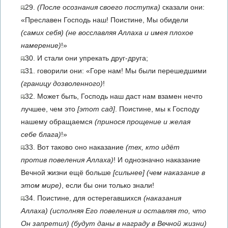
29.
(После осознания своего поступка)
сказали они:
«Преславен Господь наш! Поистине, Мы обидели
(самих себя)
(не восславляя Аллаха и имея плохое
намерение)
!»
30. И стали они упрекать друг-друга;
31. говорили они: «Горе нам! Мы были перешедшими
(границу дозволенного)
!
32. Может быть, Господь наш даст нам взамен нечто
лучшее, чем это
[этот сад]
. Поистине, мы к Господу
нашему обращаемся
(принося прощение и желая
себе блага)
!»
33. Вот таково оно наказание
(тех, кто идёт
против повеления Аллаха)
! И однозначно наказание
Вечной жизни ещё больше
[сильнее]
(чем наказание в
этом мире)
, если бы они только знали!
34. Поистине, для остерегавшихся
(наказания
Аллаха)
(исполняя Его повеления и оставляя то, что
Он запретил)
(будут даны в награду в Вечной жизни)