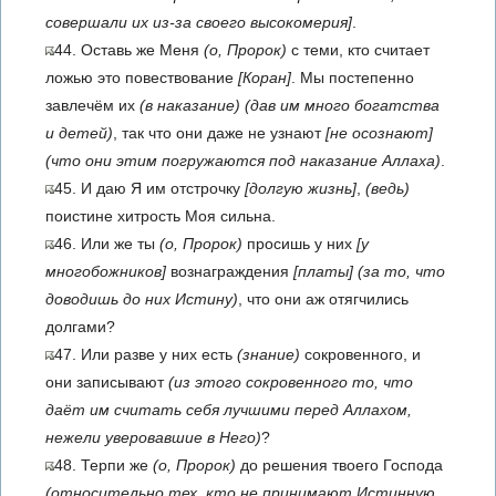
совершали их из-за своего высокомерия]
.
44. Оставь же Меня
(о, Пророк)
с теми, кто считает
ложью это повествование
[Коран]
. Мы постепенно
завлечём их
(в наказание)
(дав им много богатства
и детей)
, так что они даже не узнают
[не осознают]
(что они этим погружаются под наказание Аллаха)
.
45. И даю Я им отстрочку
[долгую жизнь]
,
(ведь)
поистине хитрость Моя сильна.
46. Или же ты
(о, Пророк)
просишь у них
[у
многобожников]
вознаграждения
[платы]
(за то, что
доводишь до них Истину)
, что они аж отягчились
долгами?
47. Или разве у них есть
(знание)
сокровенного, и
они записывают
(из этого сокровенного то, что
даёт им считать себя лучшими перед Аллахом,
нежели уверовавшие в Него)
?
48. Терпи же
(о, Пророк)
до решения твоего Господа
(относительно тех, кто не принимают Истинную