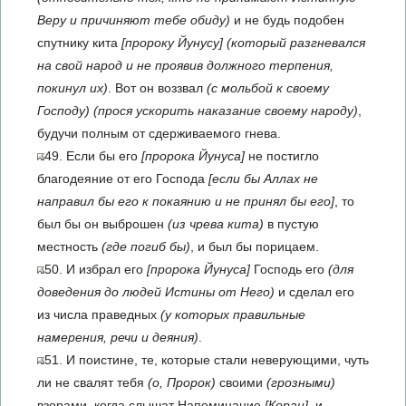
Веру и причиняют тебе обиду)
и не будь подобен
спутнику кита
[пророку Йунусу]
(который разгневался
на свой народ и не проявив должного терпения,
покинул их)
. Вот он воззвал
(с мольбой к своему
Господу)
(прося ускорить наказание своему народу)
,
будучи полным от сдерживаемого гнева.
49. Если бы его
[пророка Йунуса]
не постигло
благодеяние от его Господа
[если бы Аллах не
направил бы его к покаянию и не принял бы его]
, то
был бы он выброшен
(из чрева кита)
в пустую
местность
(где погиб бы)
, и был бы порицаем.
50. И избрал его
[пророка Йунуса]
Господь его
(для
доведения до людей Истины от Него)
и сделал его
из числа праведных
(у которых правильные
намерения, речи и деяния)
.
51. И поистине, те, которые стали неверующими, чуть
ли не свалят тебя
(о, Пророк)
своими
(грозными)
взорами, когда слышат Напоминание
[Коран]
, и