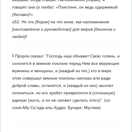
говорят они
(о тебе)
: «Поистине, он ведь одержимый
(бесами)
!»
52. Но это
[Коран]
не что иное, как напоминание
[наставление и руководство]
для миров
[джиннов и
людей]
!
1
Пророк сказал: “Господь наш обнажит Свою голень, и
скло­нятся в земном поклоне перед Ним все верующие
мужчины и женщины, а (каждый из тех,) кто в мире
этом совершал земные по­клоны напоказ или ради
доброй славы, оста­нется, и (каждый из них) захочет
склониться, но его хребет превратится в (сплошную)
еди­ную (кость, и он не сможет сделать этого)”. (со
слов Абу Са­`ида аль-Худри, Бухари, Муслим)