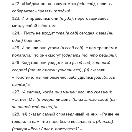
22. «Пойдем же на вашу землю
(где сад)
, если вы
собираетесь срезать
(плоды)
!»
23. И отправились они
(туда)
, переговариваясь
между собой шёпотом:
24. «Пусть не входит туда
[в сад]
сегодня к вам
(ни
один)
бедняк».
25. И пошли они утром
(в свой сад)
, с намерением и
полагали, что они смогут
(сделать то, что решили)
.
26. Когда же они увидели его
[свой сад, который
сгорел]
(то не смогли узнать его)
,
(и)
сказали:
«Поистине, мы непременно, заблудились
[ошиблись
путём]
!»
27.
(А затем, когда они узнали его, то сказали)
:
«О, нет! Мы
(теперь)
лишены
(благ этого сада)
(из-
за нашей жадности)
!»
28.
(И)
сказал самый справедливый из них: «Разве не
говорил я вам, что надо было восславлять
(Аллаха)
(говоря «Если Аллах пожелает)
?»