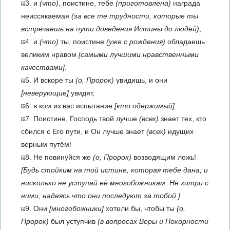
3. и
(что)
, поистине, тебе
(приготовлена)
награда
неиссякаемая
(за все те трудности, которые ты
встречаешь на пути доведения Истины до людей)
,
4. и
(что)
ты, поистине
(уже с рождения)
обладаешь
великим нравом
[самыми лучшими нравственными
качествами]
.
5. И вскоре ты
(о, Пророк)
увидишь, и они
[неверующие]
увидят,
6. в ком из вас испытание
[кто одержимый]
.
7. Поистине, Господь твой лучше
(всех)
знает тех, кто
сбился с Его пути, и Он лучше знает
(всех)
идущих
верным путём!
8. Не повинуйся же
(о, Пророк)
возводящим ложь!
[Будь стойким на той истине, которая тебе дана, и
нисколько не уступай её многобожникам. Не хитри с
ними, надеясь что они последуют за тобой.]
9. Они
[многобожники]
хотели бы, чтобы ты
(о,
Пророк)
был уступчив
(в вопросах Веры и Покорности