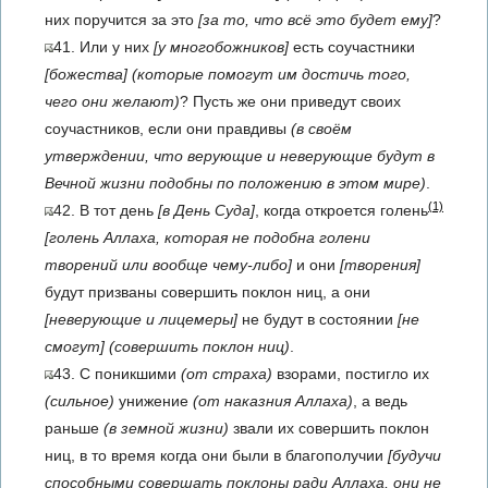
них поручится за это
[за то, что всё это будет ему]
?
41. Или у них
[у многобожников]
есть соучастники
[божества]
(которые помогут им достичь того,
чего они желают)
? Пусть же они приведут своих
соучастников, если они правдивы
(в своём
утверждении, что верующие и неверующие будут в
Вечной жизни подобны по положению в этом мире)
.
(1)
42. В тот день
[в День Суда]
, когда откроется голень
[голень Аллаха, которая не подобна голени
творений или вообще чему-либо]
и они
[творения]
будут призваны совершить поклон ниц, а они
[неверующие и лицемеры]
не будут в состоянии
[не
смогут]
(совершить поклон ниц)
.
43. С поникшими
(от страха)
взорами, постигло их
(сильное)
унижение
(от наказния Аллаха)
, а ведь
раньше
(в земной жизни)
звали их совершить поклон
ниц, в то время когда они были в благополучии
[будучи
способными совершать поклоны ради Аллаха, они не