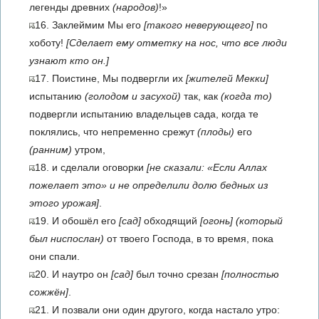
легенды древних
(народов)
!»
16. Заклеймим Мы его
[такого неверующего]
по
хоботу!
[Сделает ему отметку на нос, что все люди
узнают кто он.]
17. Поистине, Мы подвергли их
[жителей Мекки]
испытанию
(голодом и засухой)
так, как
(когда то)
подвергли испытанию владельцев сада, когда те
поклялись, что непременно срежут
(плоды)
его
(ранним)
утром,
18. и сделали оговорки
[не сказали: «Если Аллах
пожелает это» и не определили долю бедных из
этого урожая]
.
19. И обошёл его
[сад]
обходящий
[огонь]
(который
был ниспослан)
от твоего Господа, в то время, пока
они спали.
20. И наутро он
[сад]
был точно срезан
[полностью
сожжён]
.
21. И позвали они один другого, когда настало утро: