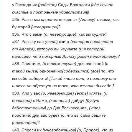
у Господа их
(райские)
Сады Благодати
[где вечное
счастье и постоянные удовольствия]
!
35. Разве мы сделаем покорных
(Аллаху)
такими, как
бунтарей
[неверующих]
?
36. Что с вами
(о, неверующие)
, как вы судите?
37. Разве у вас
(есть)
книга
(которая ниспослана
от Аллаха)
, которую вы изучаете
(и в которой
написано, что покорный Аллаху равен непокорному)
?
38. Поистине,
(в таком случае)
для вас в ней
[в
такой книге]
однозначно
(содержится)
(всё)
то, что
вы себе выберете!
[Такой книги нет, и поэтому они
ничего не обретут из того, что желали бы себе.]
39. Или у вас
(о, неверующие)
(есть)
клятвы
(и
договора)
с Нами,
(которые)
дойдут
[будут
действительны]
до Дня Воскресения,
(что)
поистине, для вас будет то, что вы сами решите
[пожелаете]
?
40. Спроси их
[многобожников]
(о, Пророк)
, кто из