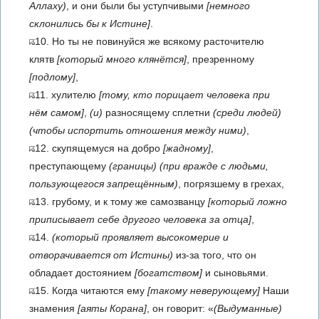
Аллаху)
, и они были бы уступчивыми
[немного
склонились бы к Истине]
.
10. Но ты не повинуйся же всякому расточителю
клятв
[который много клянётся]
, презренному
[подлому]
,
11. хулителю
[тому, кто порицает человека при
нём самом]
,
(и)
разносящему сплетни
(среди людей)
(чтобы испортить отношения между ними)
,
12. скупящемуся на добро
[жадному]
,
преступающему
(границы)
(при вражде с людьми,
пользующегося запрещённым)
, погрязшему в грехах,
13. грубому, и к тому же самозванцу
[который ложно
приписывает себе другого человека за отца]
,
14.
(который проявляет высокомерие и
отворачивается от Истины)
из-за того, что он
обладает достоянием
[богатством]
и сыновьями.
15. Когда читаются ему
[такому неверующему]
Наши
знамения
[аяты Корана]
, он говорит: «
(Выдуманные)