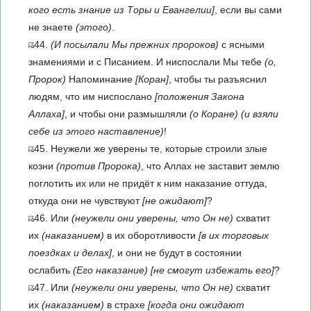
кого есть знание из Торы и Евангелии]
, если вы сами
не знаете
(этого)
.
44.
(И посылали Мы прежних пророков)
с ясными
знамениями и с Писанием. И ниспослали Мы тебе
(о,
Пророк)
Напоминание
[Коран]
, чтобы ты разъяснил
людям, что им ниспослано
[положения Закона
Аллаха]
, и чтобы они размышляли
(о Коране)
(и взяли
себе из этого наставление)
!
45. Неужели же уверены те, которые строили злые
козни
(против Пророка)
, что Аллах не заставит землю
поглотить их или не придёт к ним наказание оттуда,
откуда они не чувствуют
[не ожидают]
?
46. Или
(неужели они уверены, что Он не)
схватит
их
(наказанием)
в их оборотливости
[в их торговых
поездках и делах]
, и они не будут в состоянии
ослабить
(Его наказание)
[не смогут избежать его]
?
47. Или
(неужели они уверены, что Он не)
схватит
их
(наказанием)
в страхе
[когда они ожидают