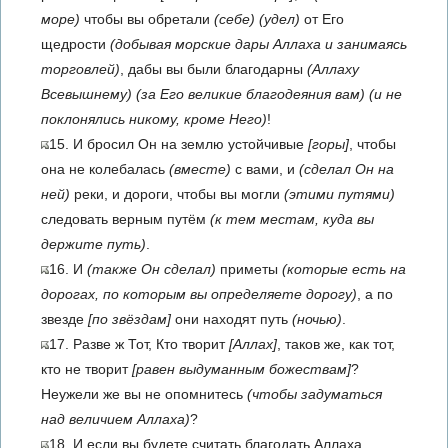
море)
чтобы вы обретали
(себе)
(удел)
от Его
щедрости
(добывая морские дары Аллаха и занимаясь
торговлей)
, дабы вы были благодарны
(Аллаху
Всевышнему)
(за Его великие благодеяния вам)
(и не
поклонялись никому, кроме Него)
!
15. И бросил Он на землю устойчивые
[горы]
, чтобы
она не колебалась
(вместе)
с вами, и
(сделал Он на
ней)
реки, и дороги, чтобы вы могли
(этими путями)
следовать верным путём
(к тем местам, куда вы
держите путь)
.
16. И
(также Он сделал)
приметы
(которые есть на
дорогах, по которым вы определяете дорогу)
, а по
звезде
[по звёздам]
они находят путь
(ночью)
.
17. Разве ж Тот, Кто творит
[Аллах]
, таков же, как тот,
кто не творит
[равен выдуманным божествам]
?
Неужели же вы не опомнитесь
(чтобы задуматься
над величием Аллаха)
?
18. И если вы будете считать благодать Аллаха