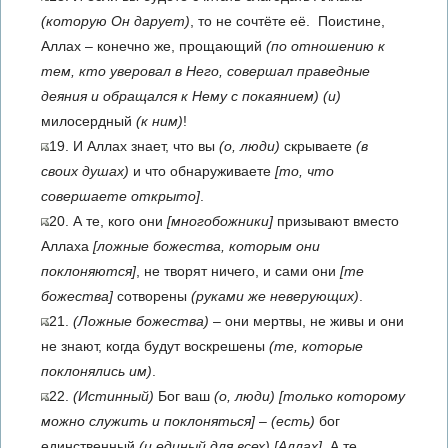
(которую Он дарует)
, то не сочтёте её. Поистине,
Аллах – конечно же, прощающий
(по отношению к
тем, кто уверовал в Него, совершал праведные
деяния и обращался к Нему с покаянием)
(и)
милосердный
(к ним)
!
19. И Аллах знает, что вы
(о, люди)
скрываете
(в
своих душах)
и что обнаруживаете
[то, что
совершаете открыто]
.
20. А те, кого они
[многобожники]
призывают вместо
Аллаха
[ложные божества, которым они
поклоняются]
, не творят ничего, и сами они
[те
божества]
сотворены
(руками же неверующих)
.
21.
(Ложные божества)
– они мертвы, не живы и они
не знают, когда будут воскрешены
(те, которые
поклонялись им)
.
22.
(Истинный)
Бог ваш
(о, люди)
[только которому
можно служить и поклоняться]
–
(есть)
бог
единственный
(и единый для всех)
[Аллах]
. А те,