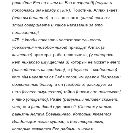
равняйте Его ни с кем из Его творений]
(служа и
поклоняясь им наряду с Ним)
. Поистине, Аллах знает
(что вы делаете)
, а вы не знаете
(какой грех вы
этим совершаете и какое наказание за это
полагается)
!
75.
(Чтобы показать несостоятельность
убеждения многобожников)
приводит Аллах
(в
качестве)
примера раба-невольника,
(у которого
нет никакого имущества и)
который не может ничего
(расходовать из средств)
, и
(другого – свободного)
,
кого Мы наделили от Себя хорошим уделом
[даровали
дозволенные блага]
, и он
(свободно)
расходует из
него
[своего имущества]
тайно
[никому не показывая]
и явно
[открыто]
. Разве
(разумный человек скажет,
что)
они
[эти двое]
одинаковы?
{Поэтому нельзя
равнять Аллаха Всевышнего, Который является
Владельцем всего сущего, с Его творениями,
которые являются Его рабами, и ничем