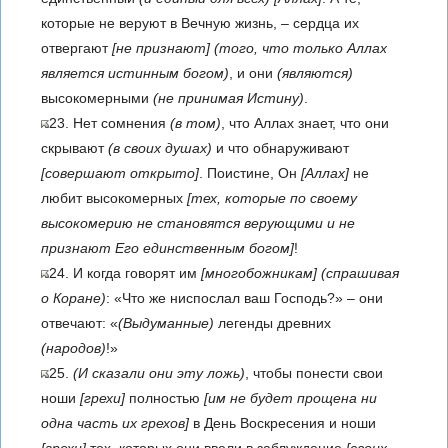
которые не веруют в Вечную жизнь, – сердца их
отвергают
[не признают]
(того, что только Аллах
является истинным богом)
, и они
(являются)
высокомерными
(не принимая Истину)
.
23. Нет сомнения
(в том)
, что Аллах знает, что они
скрывают
(в своих душах)
и что обнаруживают
[совершают открыто]
. Поистине, Он
[Аллах]
не
любит высокомерных
[тех, которые по своему
высокомерию не становятся верующими и не
признают Его единственным богом]
!
24. И когда говорят им
[многобожникам]
(спрашивая
о Коране)
: «Что же ниспослал ваш Господь?» – они
отвечают: «
(Выдуманные)
легенды древних
(народов)
!»
25.
(И сказали они эту ложь)
, чтобы понести свои
ноши
[грехи]
полностью
[им не будет прощена ни
одна часть их грехов]
в День Воскресения и ноши