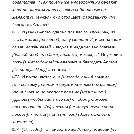
богатстве]
.
(Так почему же многобожники делают
кого-то равным Аллаху, когда себе равных не
желают?)
Неужели они отрицают
(дарованную им)
благодать Аллаха?
72. И
(ведь)
Аллах сделал для вас
(о, мужчины)
из
вас самих же
[из людей]
пару
[женщину]
, и сделал вам
от ваших жён детей и внуков и наделил вас благами
[благой едой: плодами, злаками, мясом,…]
. Неужели в
ложь
[в многобожие]
они веруют, а благодать Аллаха
[Истинную Веру]
отвергают?
73. И поклоняются они
[многобожники]
помимо
Аллаха тому
[идолам и другим ложным божествам]
,
что нисколько не владеет для них
(жизненным)
уделом
(чтобы дать его им)
с небес
[не могут
ниспослать дождь]
и земли
[не могут вырастить
посевы]
, и не мо­гут они
(ничего)
(даже если бы и
захотели)
.
74.
(О, люди,)
не приводите же Аллаху подобий
[не