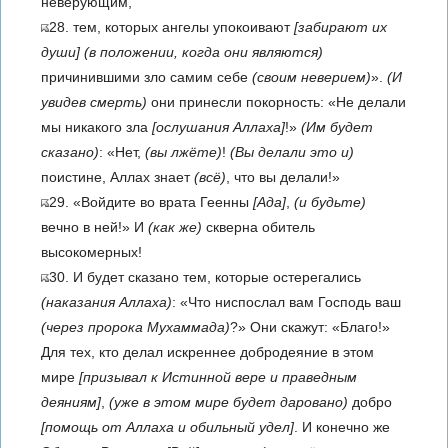
неверующим,
28. тем, которых ангелы упокоивают
[забирают их
души]
(в положении, когда они являются)
причинившими зло самим себе
(своим неверием)
».
(И
увидев смерть)
они принесли покорность: «Не делали
мы никакого зла
[ослушания Аллаха]
!»
(Им будет
сказано)
: «Нет,
(вы лжёте)
!
(Вы делали это и)
поистине, Аллах знает
(всё)
, что вы делали!»
29. «Войдите во врата Геенны
[Ада]
,
(и будьте)
вечно в ней!» И
(как же)
скверна обитель
высокомерных!
30. И будет сказано тем, которые остерегались
(наказания Аллаха)
: «Что ниспослал вам Господь ваш
(через пророка Мухаммада)
?» Они скажут: «Благо!»
Для тех, кто делал искреннее добродеяние в этом
мире
[призывал к Истинной вере и праведным
деяниям]
,
(уже в этом мире будет даровано)
добро
[помощь от Аллаха и обильный удел]
. И конечно же