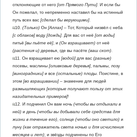
отклоняющие от него
[от Прямого Пути]
. И если бы
Он пожелал, то непременно наставил бы на истинный
путь всех вас
[сделал бы верующими]
.
10.
(Только)
Он
[Аллах]
– Тот, Который низвёл с неба
[с облаков]
воду
[дождь]
. Для вас от неё
[от воды]
питьё
[вы пьёте её]
, и
(Он взращивает)
от неё
(растения и)
деревья, где вы пасёте
(ваш скот)
.
11. Он взращивает ею
[водой]
для вас
(разные)
посевы, маслины
[оливковые деревья]
, пальмы, лозу
[виноградники]
и все
(остальные)
плоды. Поистине, в
этом
[во взращивании]
– знамение для людей
размышляющих
[которые получают пользу от этих
назидательных примеров]
!
12. И подчинил Он вам ночь
(чтобы вы отдыхали в
ней)
и день
(чтобы вы добывали себе средства для
жизни в течение его)
, солнце
(чтобы оно светило)
и
луну
(как отражатель света ночью и для исчисления
месяцев и лет)
; и звёзды подчинены по Его