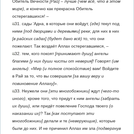
Обитель Вечности
[Рай]
– лучше
(чем всё, что в этом
мире)
, и конечно как прекрасна Обитель
остерегавшихся! –
31. сады ‘Адна, в которые они войдут,
(где)
текут под
ними
[под дворцами и деревьями]
реки; для них в них
[в райских садах]
(будет дано всё)
то, что они
пожелают. Так воздаёт Аллах остерегавшимся, –
32. тем, кого покоят
[принимают душу]
ангелы
благими
[у них души чисты от неверия]
! Говорят
(им
ангелы)
: «Мир
(и полное спокойствие)
вам! Войдите
в Рай за то, что вы совершали
[за вашу веру и
повиновение Аллаху]
».
33. Неужели они
[эти многобожники]
ждут
(чего-то
иного)
, кроме того, что придут к ним ангелы
(забрать
их души)
, или придёт повеление Господа твоего
(о
наказании их)
? Так
[как поступают эти
многобожники]
делали и те
(неверующие)
, которые
были до них. И не причинил Аллах им зла
(подвергнув