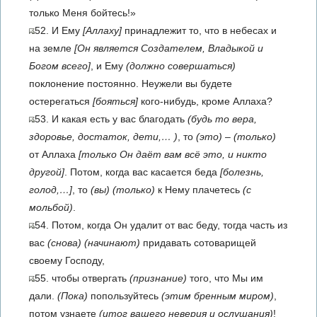
только Меня бойтесь!»
52. И Ему
[Аллаху]
принадлежит то, что в небесах и
на земле
[Он является Создателем, Владыкой и
Богом всего]
, и Ему
(должно совершаться)
поклонение постоянно. Неужели вы будете
остерегаться
[бояться]
кого-нибудь, кроме Аллаха?
53. И какая есть у вас благодать
(будь то вера,
здоровье, достаток, дети,… )
, то
(это)
–
(только)
от Аллаха
[только Он даёт вам всё это, и никто
другой]
. Потом, когда вас касается беда
[болезнь,
голод,…]
, то
(вы)
(только)
к Нему плачетесь
(с
мольбой)
.
54. Потом, когда Он удалит от вас беду, тогда часть из
вас
(снова)
(начинают)
придавать сотоварищей
своему Господу,
55. чтобы отвергать
(признание)
того, что Мы им
дали.
(Пока)
попользуйтесь
(этим бренным миром)
,
потом узнаете
(итог вашего неверия и ослушания)
!