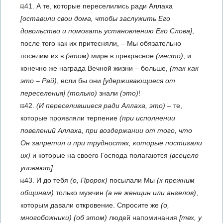
41. А те, которые переселились ради Аллаха
[оставили свои дома, чтобы заслужить Его
довольство и помогать установлению Его Слова]
,
после того как их притесняли, – Мы обязательно
поселим их в
(этом)
мире в прекрасное
(место)
, и
конечно же награда Вечной жизни – больше,
(так как
это – Рай)
, если бы они
[удерживающиеся от
переселения]
(только)
знали
(это)
!
42.
(И переселившиеся ради Аллаха, это)
– те,
которые проявляли терпение
(при исполнении
повелений Аллаха, при воздержании от того, что
Он запретил и при трудностях, которые постигали
их)
и которые на своего Господа полагаются
[всецело
уповают]
.
43. И до тебя
(о, Пророк)
посылали Мы
(к прежним
общинам)
только мужчин
(а не женщин или ангелов)
,
которым давали откровение. Спросите же
(о,
многобожники)
(об этом)
людей напоминания
[тех, у