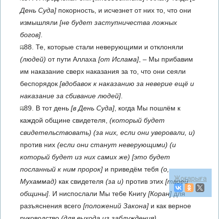
День Суда]
покорность, и исчезнет от них то, что они
измышляли
[не будет заступничества ложных
богов]
.
88. Те, которые стали неверующими и отклоняли
(людей)
от пути Аллаха
[от Ислама]
, – Мы прибавим
им наказание сверх наказания за то, что они сеяли
беспорядок
[вдобавок к наказанию за неверие ещё и
наказание за сбивание людей]
.
89. В тот день
[в День Суда]
, когда Мы пошлём к
каждой общине свидетеля,
(который будет
свидетельствовать)
(за них, если они уверовали, и)
против них
(если они станут неверующими)
(и
который будет из них самих же)
[это будет
посланный к ним пророк]
и приведём тебя
(о,
Жоғарыға
Мухаммад)
как свидетеля
(за и)
против этих
[твоей
общины]
. И ниспослали Мы тебе Книгу
[Коран]
для
разъяснения всего
[положений Закона]
и как верное
руководство
(для выхода из заблуждения)
,