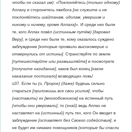
чтобы он сказал им)
: «Поклоняйтесь
(только одному)
Аллаху и сторонитесь лжебога
[не служите и не
поклоняйтесь шайтанам, идолам, умершим и
никому и ничему, кроме Аллаха]
». И среди них были
те, кого Аллах повёл
(истинным путём)
[даровал
Веру]
, и среди них были те, кому оказалось суждено
заблуждение
[которые проявили высокомерие и
отвернулись от истины]
. Странствуйте по земле
[путешествуйте или размышляйте]
и посмотрите
[получите назидание]
, каков был конец
[какое
наказание постигало]
возводящих ложь!
37. Если ты
(о, Пророк)
(даже)
будешь сильно
стараться
[приложишь все свои усилия]
, чтобы
(наставить)
их
[многобожников]
на истинный путь
[чтобы они уверовали]
, то
(знай)
ведь Аллах не
наставляет на
(истинный)
путь тех, кого Он вводит в
заблуждение
[оставляет без Своего содействия]
, и
не будет им никаких помощников
(которые бы спасли