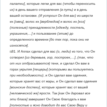
палатки]
, которые легки для вас
(чтобы переносить
их)
в день вашего отправления
(в путь)
и в день
вашей остановки.
(И устроил Он для вас)
из шерсти
их
[овец]
, волос их
[верблюдов]
и волос их
[коз]
(полезные)
принадлежности
[одежду, постель,
украшения,…]
и пользование
(этим)
до
определенного времени
[до тех пор, пока они не
износятся]
.
81. И Аллах сделал для вас
(о, люди)
из того, что Он
сотворил
[из деревьев, гор, построек,…]
,
(так, что
от них отбрасываются)
тени, и сделал Он вам в
горах укрытия
[пещеры]
(которыми вы пользуетесь
при необходимости)
, и Он сделал вам одеяния,
которые хранят вас от жары, и Он сделал вам одеяния
[воинские доспехи]
, которые хранят вас от вашей
[человеческой же]
ярости. Так
[как Он даровал все
эти блага]
завершает Он Свою благодать к вам
[полностью и ясно доводит до вас Свою Веру и