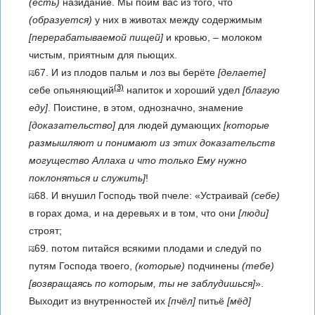
(есть)
назидание. Мы поим вас из того, что
(образуется)
у них в животах между содержимым
[перерабатываемой пищей]
и кровью, – молоком
чистым, приятным для пьющих.
67. И из плодов пальм и лоз вы берёте
[делаете]
(3)
себе опьяняющий
напиток и хороший удел
[благую
еду]
. Поистине, в этом, однозначно, знамение
[доказательство]
для людей думающих
[которые
размышляют и понимают из этих доказательств
могущество Аллаха и что только Ему нужно
поклоняться и служить]
!
68. И внушил Господь твой пчеле: «Устраивай
(себе)
в горах дома, и на деревьях и в том, что они
[люди]
строят;
69. потом питайся всякими плодами и следуй по
путям Господа твоего,
(которые)
подчинены
(тебе)
[возвращаясь по которым, ты не заблудишься]
».
Выходит из внутренностей их
[пчёл]
питьё
[мёд]