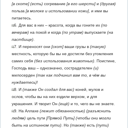
[в скоте]
(есть)
согревание
[в его шерсти]
и
(другая)
польза
[в молоке и использовании кожи]
, и ими вы
питаетесь.
6. Для вас в них – красота, когда вы гоните их
(по
вечерам)
на покой и когда
(по утрам)
выпускаете
(на
пастбище)
.
7. И переносят они
[скот]
ваши грузы в
(такую)
местность, которую бы вы не достигли без утомления
самих себя
(без использования животных)
. Поистине,
Господь ваш – однозначно, сострадателен
(и)
милосерден
(так как подчинил вам то, в чём вы
нуждаетесь)
!
8. И
(также Он создал для вас)
коней, мулов и
ослов, чтобы вы на них ездили верхом, и для
украшения. И творит Он
(ещё)
и то, чего вы не знаете.
9. На Аллахе
(лежит обязанностью)
(разъяснить
людям)
цель пути
[Прямой Путь]
(чтобы они могли
быть на истинном пути)
. Но
(также)
есть
(пути)