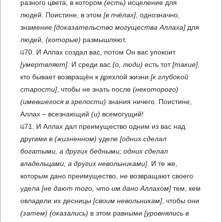
разного цвета, в котором
(есть)
исцеление для
людей. Поистине, в этом
[в пчёлах]
, однозначно,
знамение
[доказательство могущества Аллаха]
для
людей,
(которые)
размышляют.
70. И Аллах создал вас, потом Он вас упокоит
[умертвляет]
. И среди вас
(о, люди)
есть тот
[такие]
,
кто бывает возвращён к дряхлой жизни
[к глубокой
старости]
, чтобы не знать после
(некоторого)
(имевшегося в зрелости)
знания ничего. Поистине,
Аллах – всезнающий
(и)
всемогущий!
71. И Аллах дал преимущество одним из вас над
другими в
(жизненном)
уделе
[одних сделал
богатыми, а других бедными; одних сделал
владельцами, а других невольниками]
. И те же,
которым дано преимущество, не возвращают своего
удела
[не дают того, что им дано Аллахом]
тем, кем
овладели их десницы
[своим невольникам]
, чтобы они
(затем)
(оказа­лись)
в этом равными
[уровнялись в