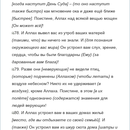
[когда наступит День Суда]
–
(то оно наступит
также быстро)
как мгновение ока и даже ещё ближе
[быстрее]
. Поис­тине, Аллах над всякой вещью мощен
[Он может всё]
!
78. И Аллах вывел вас из утроб ваших матерей
(такими, что)
вы ничего не знали. И
(для познания
окружающего вас мира)
Он устроил вам слух, зрение,
сердца, чтобы вы были благодарны
(Ему)
(за
дарованные вам блага)
!
79. Разве они
[неверующие]
не видели птиц,
(которые)
подчинены
(Аллахом)
(чтобы летать)
в
воздухе небесном? Никто их не удерживает
(в
воздухе)
, кроме Аллаха. Поистине, в этом
[в их
полёте]
однозначно
(содержатся)
знамения для
людей верующих!
80. И Аллах устроил вам в ваших домах жильё
[место, где вы отдыхаете со своей семьёй]
. И
(также)
Он устроил вам из шкур скота дома
[шатры и