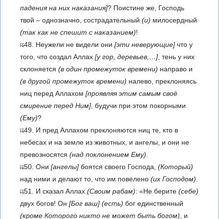
падения на них наказания]
? Поистине же, Господь
твой – однозначно, сострадательный
(и)
милосердный
(так как не спешит с наказанием)
!
48. Неужели не видели они
[эти неверующие]
что у
того, что создал Аллах
[у гор, деревьев,…]
, тень у них
склоняется
(в один промежуток времени)
направо и
(в другой промежуток времени)
налево, преклоняясь
ниц перед Аллахом
[проявляя этим самым своё
смирение перед Ним]
, будучи при этом покорными
(Ему)
?
49. И пред Аллахом преклоняются ниц те, кто в
небесах и на земле из животных, и ангелы, и они не
превозносятся
(над поклонением Ему)
.
50. Они
[ангелы]
боятся своего Господа,
(Который)
над ними и делают то, что им повелено
(их Господом)
.
51. И сказал Аллах
(Своим рабам)
: «Не берите
(себе)
двух богов! Он
[Бог ваш]
(есть)
бог единственный
(кроме Которого никто не может быть богом)
, и