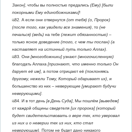
Закон]
, чтобы вы полностью предались
(Ему)
[были
покорными Ему единобожниками]
!
82. А если они отвернутся
(от тебя)
(о, Пророк)
(после того, как увидели все знамения)
, то
(не
печалься)
(ведь)
на тебе
(лежит обязанностью)
–
только ясное доведение
(того, с чем ты послан)
(а
наставляет на истинный путь только Аллах)
.
83. Они
[многобожники]
узнают
(многочисленную)
благодать Аллаха
[признают, что именно только Он
дарует её им]
, а потом отрицают её
(поклоняясь
другому, нежели Тому, Который одаривает их)
, и
большинство из них – неверующие
[умирают будучи
неверующими]
.
84. И в тот день
[в День Суда]
, Мы пошлём
[выведем]
от каждой общины свидетеля
[их пророка]
(который
будет свидетельствовать о вере тех, кто уверовал
из них и о неверии тех из них, кто стал
неверующим)
. Потом не будет дано никакого