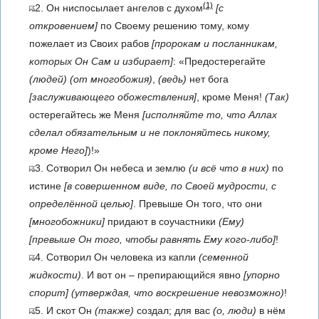
(1)
2. Он ниспосылает ангелов с духом
[с
откровением]
по Своему решению тому, кому
пожелает из Своих рабов
[пророкам и посланникам,
которых Он Сам и избирает]
: «Предостерегайте
(людей)
(от многобожия)
,
(ведь)
нет бога
[заслуживающего обожествления]
, кроме Меня!
(Так)
остерегайтесь же Меня
[исполняйте то, что Аллах
сделал обязательным и не поклоняйтесь никому,
кроме Него]
)!»
3. Сотворил Он небеса и землю
(и всё что в них)
по
истине
[в совершенном виде, по Своей мудрости, с
определённой целью]
. Превыше Он того, что они
[многобожники]
придают в соучастники
(Ему)
[превыше Он того, чтобы равнять Ему кого-либо]
!
4. Сотворил Он человека из капли
(семенной
жидкости)
. И вот он – препирающийся явно
[упорно
спорит]
(утверждая, что воскрешение невозможно)
!
5. И скот Он
(также)
создал; для вас
(о, люди)
в нём