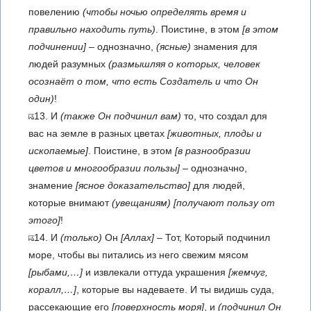
повелению
(чтобы ночью определять время и
правильно находить путь)
. Поистине, в этом
[в этом
подчинении]
– однозначно,
(ясные)
знамения для
людей разумных
(размышляя о которых, человек
осознаёт о том, что есть Создатель и что Он
один)
!
13. И
(также Он подчинил вам)
то, что создал для
вас на земле в разных цветах
[животных, плоды и
ископаемые]
. Поистине, в этом
[в разнообразии
цветов и многообразии пользы]
– однозначно,
знамение
[ясное доказательство]
для людей,
которые внимают
(увещаниям)
[получают пользу от
этого]
!
14. И
(только)
Он
[Аллах]
– Тот, Который подчинил
море, чтобы вы питались из него свежим мясом
[рыбами,…]
и извлекали оттуда украшения
[жемчуг,
коралл,…]
, которые вы надеваете. И ты видишь суда,
рассекающие его
[поверхность моря]
, и
(подчинил Он