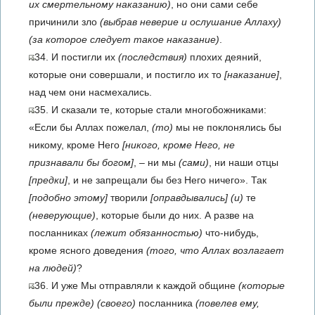
их смертельному наказанию)
, но они сами себе
причинили зло
(выбрав неверие и ослушание Аллаху)
(за которое следует такое наказание)
.
34. И постигли их
(последствия)
плохих деяний,
которые они совершали, и постигло их то
[наказание]
,
над чем они насмехались.
35. И сказали те, которые стали многобожниками:
«Если бы Аллах пожелал,
(то)
мы не поклонялись бы
никому, кроме Него
[никого, кроме Него, не
признавали бы богом]
, – ни мы
(сами)
, ни наши отцы
[предки]
, и не запрещали бы без Него ничего». Так
[подобно этому]
творили
[оправдывались]
(и)
те
(неверующие)
, которые были до них. А разве на
посланниках
(лежит обязанностью)
что-нибудь,
кроме ясного доведения
(того, что Аллах возлагает
на людей)
?
36. И уже Мы отправляли к каждой общине
(которые
были прежде)
(своего)
посланника
(повелев ему,