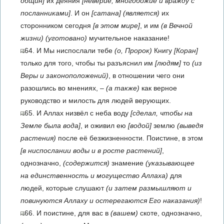
общин]
их деяния
[неверие, многобожие и вражду с
посланниками]
. И он
[сатана]
(является)
их
сторонником сегодня
[в этом мире]
, и им
(в Вечной
жизни)
(уготовано)
мучительное наказание!
64. И Мы ниспослали тебе
(о, Пророк)
Книгу
[Коран]
только для того, чтобы ты разъяснил им
[людям]
то
(из
Веры и законоположений)
, в отношении чего они
разошлись во мнениях, –
(а также)
как верное
руководство и ми­лость для людей верующих.
65. И Аллах низвёл с неба воду
[сделал, чтобы на
Земле была вода]
, и оживил ею
[водой]
землю
(выведя
растения)
после её безжизненности. Поистине, в этом
[в ниспослании воды и в росте растений]
,
однозначно,
(содержится)
знамение
(указывающее
на единственность и могущество Аллаха)
для
людей, которые слушают
(и затем размышляют и
повинуются Аллаху и остерегаются Его наказания)
!
66. И поистине, для вас в
(вашем)
скоте, однозначно,