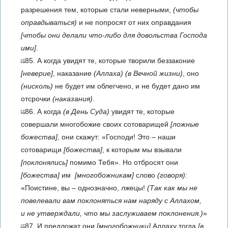
разрешения тем, которые стали неверными,
(чтобы
оправдываться)
и не попросят от них оправдания
[чтобы они делали что-либо для довольства Господа
ими]
.
85. А когда увидят те, которые творили беззаконие
[неверие]
, наказание
(Аллаха)
(в Вечной жизни)
, оно
(нисколь)
не будет им облегчено, и не будет дано им
от­срочки
(наказания)
.
86. А когда
(в День Суда)
увидят те, которые
совершали многобожие своих сотоварищей
[ложные
божества]
, они скажут: «Господи! Это – наши
сотоварищи
[божества]
, к которым мы взывали
[поклонялись]
помимо Тебя». Но отбросят они
[божества]
им
[многобожникам]
слово
(говоря)
:
«Поистине, вы – однозначно, лжецы!
(Так как мы не
повелевали вам поклоняться нам наряду с Аллахом,
и не утверждали, что мы заслуживаем поклонения.)
»
87. И предложат они
[многобожники]
Аллаху тогда
[в