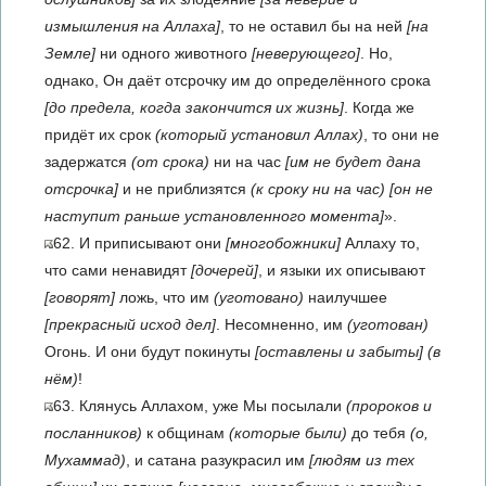
измышления на Аллаха]
, то не оставил бы на ней
[на
Земле]
ни одного животного
[неверующего]
. Но,
однако, Он даёт отсрочку им до определённого срока
[до предела, когда закончится их жизнь]
. Когда же
придёт их срок
(который установил Аллах)
, то они не
задержатся
(от срока)
ни на час
[им не будет дана
отсрочка]
и не приблизятся
(к сроку ни на час)
[он не
наступит раньше установленного момента]
».
62. И приписывают они
[многобожники]
Аллаху то,
что сами ненавидят
[дочерей]
, и языки их описывают
[говорят]
ложь, что им
(уготовано)
наилучшее
[прекрасный исход дел]
. Несомненно, им
(уготован)
Огонь. И они будут покинуты
[оставлены и забыты]
(в
нём)
!
63. Клянусь Аллахом, уже Мы посылали
(пророков и
посланников)
к общинам
(которые были)
до тебя
(о,
Мухаммад)
, и сатана разукрасил им
[людям из тех