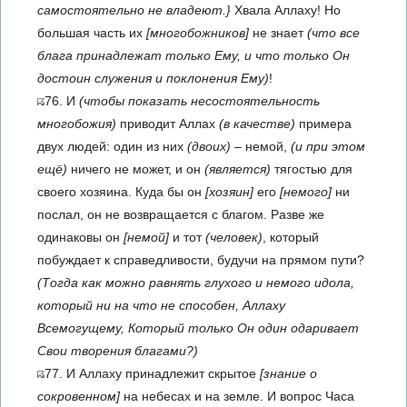
самостоятельно не владеют.}
Хвала Аллаху! Но
большая часть их
[многобожников]
не знает
(что все
блага принадлежат только Ему, и что только Он
достоин служения и поклонения Ему)
!
76. И
(чтобы показать несостоятельность
многобожия)
приводит Аллах
(в качестве)
примера
двух людей: один из них
(двоих)
– немой,
(и при этом
ещё)
ничего не может, и он
(является)
тягостью для
своего хозяина. Куда бы он
[хозяин]
его
[немого]
ни
послал, он не возвращается с благом. Разве же
одинаковы он
[немой]
и тот
(человек)
, который
побуждает к справедливости, будучи на прямом пути?
(Тогда как можно равнять глухого и немого идола,
который ни на что не способен, Аллаху
Всемогущему, Который только Он один одаривает
Свои творения благами?)
77. И Аллаху принадлежит скрытое
[знание о
сокровенном]
на небесах и на земле. И вопрос Часа