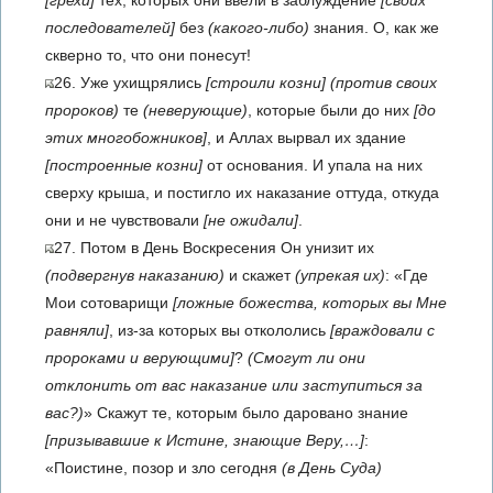
[грехи]
тех, которых они ввели в заблуждение
[своих
последователей]
без
(какого-либо)
знания. О, как же
скверно то, что они понесут!
26. Уже ухищрялись
[строили козни]
(против своих
пророков)
те
(неверующие)
, которые были до них
[до
этих многобожников]
, и Аллах вырвал их здание
[построенные козни]
от основания. И упала на них
сверху крыша, и по­стигло их наказание оттуда, откуда
они и не чувствовали
[не ожидали]
.
27. Потом в День Воскресения Он унизит их
(подвергнув наказанию)
и скажет
(упрекая их)
: «Где
Мои сотоварищи
[ложные божества, которых вы Мне
равняли]
, из-за которых вы откололись
[враждовали с
пророками и верующими]
?
(Смогут ли они
отклонить от вас наказание или заступиться за
вас?)
» Скажут те, которым было даровано знание
[призывавшие к Истине, знающие Веру,…]
:
«Поистине, позор и зло сегодня
(в День Суда)