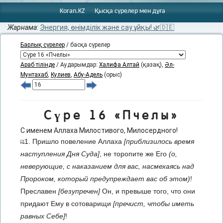
Koran.KZ
Қысқа сүрелер мен дұға
Жарнама
:
Энергия, өнімділік және сау ұйқы! 🌿🇩🇪
Барлық сүрелер
/ басқа сүрелер
Араб тілінде
/ Аударымдар:
Халифа Алтай
(қазақ),
Әл-
Мунтахаб
,
Кулиев
,
Абу-Адель
(орыс)
Сүре 16 «Пчелы»
С именем Аллаха Милостивого, Милосердного!
1. Пришло повеление Аллаха
[приблизилось время
наступления Дня Суда]
, не торопите же Его
(о,
неверующие, с наказанием для вас, насмехаясь над
Пророком, который предупреждает вас об этом)
!
Преславен
[безупречен]
Он, и превыше того, что они
придают Ему в сотоварищи
[пречист, чтобы иметь
равных Себе]
!