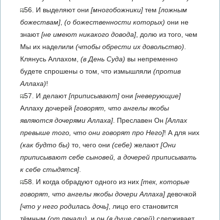
56. И выделяют они
[многобожники]
тем
[ложным
божествам]
,
(о божественности которых)
они не
знают
[не имеют никакого довода]
, долю из того, чем
Мы их наделили
(чтобы обрести их довольство)
.
Клянусь Аллахом,
(в День Суда)
вы непременно
будете спрошены о том, что измышляли
(против
Аллаха)
!
57. И делают
[приписывают]
они
[неверующие]
Аллаху дочерей
[говорят, что ангелы якобы
являются дочерями Аллаха]
. Преславен Он
[Аллах
превыше того, что они говорят про Него]
! А для них
(как будто бы)
то, чего они
(себе)
желают
[Они
приписывают себе сыновей, а дочерей приписывать
к себе стыдятся]
.
58. И когда обрадуют одного из них
[тех, которые
говорят, что ангелы якобы дочери Аллаха]
девочкой
[что у него родилась дочь]
, лицо его становится
тёмным
(от печали)
, и он
(в душе своей)
сдерживает