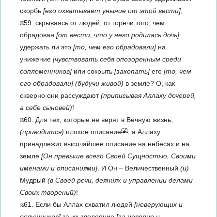
скорбь
[его охватывает уныние от этой вести]
,
59. скрываясь от людей, от горечи того, чем
обрадован
[от вести, что у него родилась дочь]
:
удержать ли это
[то, чем его обрадовали]
на
унижение
[чувствовать себя опозоренным среди
соплеменников]
или сокрыть
[закопать]
его
[то, чем
его обрадовали]
(будучи живой)
в земле? О, как
скверно они рассуждают
(приписывая Аллаху дочерей,
а себе сыновей)
!
60. Для тех, которые не верят в Вечную жизнь,
(2)
(приводится)
плохое описание
, а Аллаху
принадлежит высочайшее описание на небесах и на
земле
[Он превыше всего Своей Сущностью, Своими
именами и описаниями]
. И Он – Величественный
(и)
Мудрый
(в Своей речи, деяниях и управлении делами
Своих творений)
!
61. Если бы Аллах схватил людей
[неверующих и
ослушников]
за их злодеяние
[за неверие и