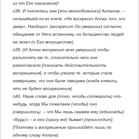
их от Его наказания)
!
38. И поклялись они
[эти многобожники]
Аллахом, –
сильнейшей из их клятв: «Не воскресит Аллах того, кто
умер». Наоборот,
(воскресит Он умерших)
согласно
обещанию от Него истинному, но большинство людей
не знает
(о Его могуществе)
.
39.
(И Аллах воскресит всех умерших)
чтобы
разъяснить им то, относительно чего они
разногласили
[показать действительность
воскрешения]
, и чтобы узнали те, которые стали
неверными, что они были лжецами
(когда клялись,
что не будет воскрешения)
.
40. Наше слово для
(того, чтобы сотворить)
что-
нибудь, когда Мы пожелаем
(чтобы)
оно
(свершилось)
, – что Мы лишь скажем ему
(единожды)
:
«Будь!» – и оно
(сразу же)
бывает
[происходит]
.
(Поэтому и воскрешение произойдёт лишь по
одному слову Аллаха)
.