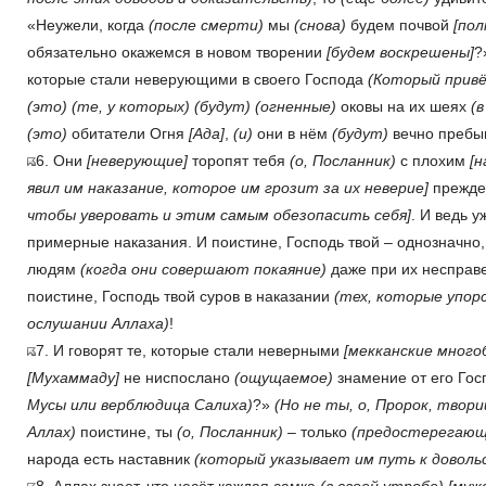
«Неужели, когда
(после смерти)
мы
(снова)
будем почвой
[по
обязательно окажемся в новом творении
[будем воскрешены]
?
которые стали неверующими в своего Господа
(Который привё
(это)
(те, у которых)
(будут)
(огненные)
оковы на их шеях
(в
(это)
обитатели Огня
[Ада]
,
(и)
они в нём
(будут)
вечно пребыв
6. Они
[неверующие]
торопят тебя
(о, Посланник)
с плохим
[
явил им наказание, которое им грозит за их неверие]
прежде
чтобы уверовать и этим самым обезопасить себя]
. И ведь 
примерные наказания. И поистине, Господь твой – однозначно
людям
(когда они совершают покаяние)
даже при их несправ
поистине, Господь твой суров в наказании
(тех, которые упор
ослушании Аллаха)
!
7. И говорят те, которые стали неверными
[мекканские много
[Мухаммаду]
не ниспослано
(ощущаемое)
знамение от его Го
Мусы или верблюдица Салиха)
?»
(Но не ты, о, Пророк, твор
Аллах)
поистине, ты
(о, Посланник)
– только
(предостерегающ
народа есть наставник
(который указывает им путь к доволь