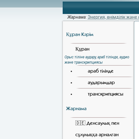
Жарнама
:
Энергия, өнімділік және 
Құран Кәрiм
Құран
Орыс тіліне аудару, араб тілінде, аудио
және транскрипциясы
араб тілінде
аударымдар
транскрипциясы
Жарнама
🇩🇪 Денсаулық пен
сұлулыққа арналған