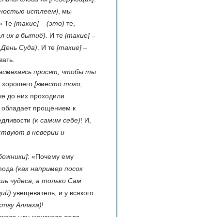
лностью истлеем]
, мы
» Те
[такие]
–
(это)
те,
л их в бытиё)
. И те
[такие]
–
 День Суда)
. И те
[такие]
–
ать.
насмехаясь просят, чтобы ты
 хорошего
[вместо того,
уже до них проходили
, обладает прощением к
едливости
(к самим себе)
! И,
ствуют в неверии и
божники]
: «Почему ему
спода
(как например посох
ишь чудеса, а только Сам
ий)
увещеватель, и у всякого
ству Аллаха)
!