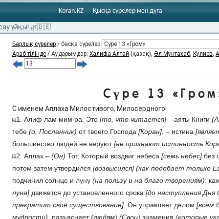
Koran.KZ
Қысқа сүрелер мен дұға
сау ұйқы! 🌿🇩🇪
Барлық сүрелер
/ басқа сүрелер
Араб тілінде
/ Аударымдар:
Халифа Алтай
(қазақ),
Әл-Мунтахаб
,
Кулиев
,
А
Сүре 13 «Гром
С именем Аллаха Милостивого, Милосердного!
1. Алиф лам мим ра. Это
[то, что читается]
– аяты Книги
(А
тебе
(о, Посланник)
от твоего Господа
[Коран]
, – истина
[являе
большинство людей не веруют
[не признают истинность Кора
2. Аллах –
(Он)
Тот, Который воздвиг небеса
[семь небес]
без 
потом затем утвердился
[возвысился]
(как подобает только Е
подчинил солнце и луну
(на пользу и на благо творениям)
: к
луна]
движется до установленного срока
[до наступления Дня 
прекратит своё существование]
. Он управляет делом
[всем
мудрости)
, разъясняет
(людям)
(Свои)
знамения
(которые ук