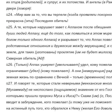
их отцов
[родителей]
, и супруг, и их потомства. И ангелы
(в Ра
двери
(говоря)
:
24. «Мир вам за то, что вы терпели
(когда проявляли покорно
прекрасна
(эта)
Последняя обитель!
25. А те, которые нарушают завет с Аллахом после обещания
души людей Аллаху, ещё до того, как появиться в этом мир
богом только одного Аллаха)
и разрывают то, что Аллах пове
родственные отношения и дружеские между верующими]
, и
земле, для таких
(уготованы)
проклятие
[им не будет милосе
Скверная обитель
[Ад]
!
26.
(Только)
Аллах уширяет
[увеличивает]
удел, кому пожела
ограничивает
(удел)
(кому пожелает)
. А они
[неверующие]
рад
земная жизнь по сравнению с Вечной – только
(временное)
пол
27. И говорят те, которые стали неверными
[мекканские мног
[Мухаммаду]
не ниспослано
(ощущаемое)
знамение от его Го
которыми пришли пророки Муса и Ииса)
?» Скажи
(им)
(о, По
вводит в заблуждение, кого пожелает
(и тому уже не поможет 
на истинный путь того, кто обра­тился к Нему
(желая Его довол