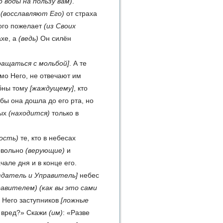
 воды на пользу вам)
.
ы
(восславляют Его)
от страха
ого поже­лает
(из Своих
хе, а
(ведь)
Он силён
ращаться с мольбой]
. А те
о Него, не отвечают им
бны тому
[жаждущему]
, кто
обы она дошла до его рта, но
ных
(находится)
только в
ость)
те, кто в небесах
вольно
(верующие)
и
чале дня и в конце его.
здатель и Управитель]
небес
равителем)
(как вы это сами
 Него заступ­ников
[ложные
и вред?» Скажи
(им)
: «Разве