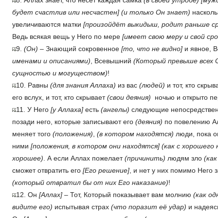
8. Аллах знает, что несёт каждая самка
(в своей утробе)
[муж
будет счастлив или несчастен]
(и только Он знает)
насколь
увеличиваются матки
[произойдёт выкидыш, родит раньше ср
Ведь всякая вещь у Него по мере
[имеет свою меру и свой сро
9.
(Он)
– Знающий сокровенное
[то, что не видно]
и явное, 
именами и описаниями)
, Всевышний
(Который превыше всех 
сущностью и могуществом)
!
10. Равны
(для знания Аллаха)
из вас
(людей)
и тот, кто скрыв
его вслух, и тот, кто скрывает
(свои деяния)
ночью и открыто пе
11. У Него
[у Аллаха]
есть
(ангелы)
следующие непосредствен
позади него, которые записывают его
(деяния)
по повелению Ал
меняет того
(положения)
,
(в котором находятся)
люди, пока он
ними
[положения, в котором они находятся]
(как с хорошего 
хорошее)
. А если Аллах пожелает
(причинить)
людям зло
(как
сможет отвратить его
[Его решение]
, и нет у них помимо Него 
(который отвратил бы от них Его наказание)
!
12. Он
[Аллах]
– Тот, Который показывает вам молнию
(как од
видите его)
испытывая страх
(что поразит её удар)
и надея