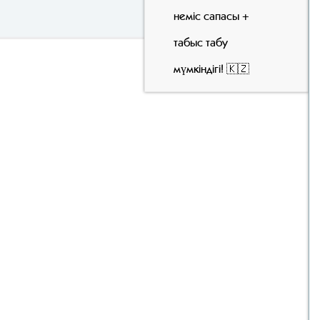
неміс сапасы +
табыс табу
мүмкіндігі! 🇰🇿