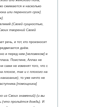
ского или женского пола,
ко сжимаются и насколько
ока или переносит срок]
.
к]
.
Великий
(Своей сущностью,
Своих творений Своей
ает речь, и тот, кто произносит
редвигается днём.
но и перед ним
[человеком]
и
лаха. Поистине, Аллах не
и сами не из­менят того, что с
на плохое, так и с плохого на
 наказание)
, то уже ничто не
заступ­ника
[помощника]
но из Своих знамений)
(и вы
сь
(что прольётся дождь)
. И