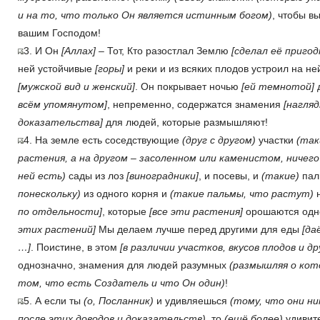
и на то, что только Он является истинным богом)
, чтобы в
вашим Господом!
3. И Он
[Аллах]
– Тот, Кто разостлал Землю
[сделал её пригод
ней устойчивые
[горы]
и реки и из всяких плодов устроил на н
[мужской вид и женский]
. Он покрывает ночью
[ей темнотой]
д
всём упомянутом]
, непременно, содержатся знамения
[нагля
доказательства]
для людей, которые размышляют!
4. На земле есть соседствующие
(друг с другом)
участки
(так
растения, а на другом – засоленном или каменистом, ничег
ней есть)
сады из лоз
[виноградники]
, и посевы, и
(такие)
па
понескольку)
из одного корня и
(такие пальмы, что растут)
н
по отдельности]
, которые
[все эти растения]
орошаются одно
этих растений]
Мы делаем лучше перед другими для еды
[да
…]
. Поистине, в этом
[в различии участков, вкусов плодов и др
однозначно, знамения для людей разумных
(размышляя о кот
том, что есть Создатель и что Он один)
!
5. А если ты
(о, Посланник)
и удивляешься
(тому, что они н
после этих доводов и доказательств)
, то
(ещё более)
удивит