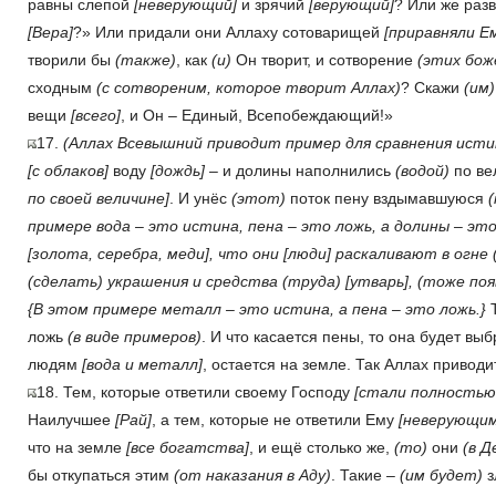
равны слепой
[неверующий]
и зрячий
[верующий]
? Или же раз
[Вера]
?» Или придали они Аллаху сотоварищей
[приравняли Е
творили бы
(также)
, как
(и)
Он творит, и сотворение
(этих бож
сходным
(с сотвореним, которое творит Аллах)
? Скажи
(им)
вещи
[всего]
, и Он – Единый, Всепобеждающий!»
17.
(Аллах Всевышний приводит пример для сравнения исти
[с облаков]
воду
[дождь]
– и долины наполнились
(водой)
по ве
по своей величине]
. И унёс
(этот)
поток пену вздымавшуюся
примере вода – это истина, пена – это ложь, а долины – эт
[золота, серебра, меди]
, что они
[люди]
раскаливают в огне
(сделать)
украшения и средства
(труда)
[утварь]
,
(тоже поя
{В этом примере металл – это истина, а пена – это ложь.}
Т
ложь
(в виде примеров)
. И что касается пены, то она будет выб
людям
[вода и металл]
, остается на земле. Так Аллах приво
18. Тем, которые ответили своему Господу
[стали полностью
Наилучшее
[Рай]
, а тем, которые не ответили Ему
[неверующим
что на земле
[все богатства]
, и ещё столько же,
(то)
они
(в Д
бы откупаться этим
(от наказания в Аду)
. Такие –
(им будет)
з