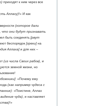
ю)
приходят к ним че­рез все
сть Аллаху)
!» И как
 верности
(которое дали
е, что они будут признавать
лел быть соединять
[рвут
 сеют беспорядок
[грехи]
на
рдия Аллаха]
и для них –
ет
(из числа Своих рабов)
, и
уются земной жизни, но
ьзование!
обожники]
: «Почему ему
спода
(как например чудеса с
сланник)
: «Поистине, Аллах
видение чуда)
, и наставляет
ьства)
!»