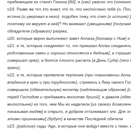
прибежищем их станет Геенна
[Ад]
, и
(как)
ужасно это
(огненн
19. Разве же тот, кто знает, что то, что ниспослано тебе
(о, По
истина
(и уверовал в него)
, подобен тому, кто слеп
(к истине)
поэтому не верует в неё]
? Но внимают
(увещаниям)
[получаю
обладатели
(здравого)
разума,
20. которые верно выполняют завет Аллаха
[договор с Ним]
и 
21. и те, которые соединяют то, что приказал Аллах соединят
родственные связи и хорошо относятся к бедным]
, и страша
совершат грех)
, и боятся плохого рас­чета
(в День Суда)
(что 
грехи)
;
22. и те, которые проявляли терпение
(при повиновении Алла
впадения в грех и при трудностях)
, стремясь к Лику своего Г
совершали
(обязательную)
молитву
(надлежащим образом)
[
перед Господом и предаваясь молитве душой]
, и давали
(обя
милостыню)
из того, чем Мы их наделили
[из своего дозволе
показывая людям]
и открыто, и добром отталкивают зло. Для э
этими признаками]
(будут)
в качестве Последней обители
23.
(райские)
сады ‘Адн, в которые они войдут вместе с теми,