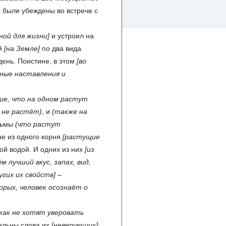
ы были убеждены во встрече с
ной для жизни]
и устроил на
ей
[на Земле]
по два вида
ень. Поистине, в этом
[во
дные наставления и
ие, что на одном растут
о не растёт)
, и
(также на
льмы
(что растут
е из одного корня
[растущие
й водой. И одних из них
[из
ём лучший вкус, запах, вид,
угих их свойств]
–
орых, человек осознаёт о
икак не хотят уверовать
ельны слова их
[неверующих]
: