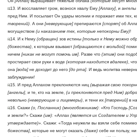
Он
[Аллах]
выращивает тяжелые облака
(которые несут много
13. И восславляет гром, вознося хвалу Ему
[Аллаху]
, и ангел
пред Ним. И посылает Он удары молнии и поражает ими тех, к
творений)
. А они
[неверующие]
препираются
[спорят]
об Алла
могуществом
(и наказанием тех, которые непокорны Ему)
!
14. И к Нему
(обращен)
зов истины
[только к Нему можно об
(божества)
, к которым взывают
[обращаются с мольбой]
помим
ничем
[никак не могут помочь им]
. Разве что
(этим)
они подо
простирает свои руки к воде
(которая находится вдалеке)
, чт
она
[вода]
не доходит до него
[до рта]
. И ведь молитва невер
заблуждении!
15. И пред Аллахом преклоняются ниц
(выражая свою покорн
[ангелы]
, и те, кто на земле,
(и преклоняются пред Ним)
добро
невольно
(неверующие и лицемеры)
, и тени их
[творений]
в на
16. Скажи
(о, Посланник)
(многобожникам)
: «Кто Господь
[Со
и земли?» Скажи
(им)
: «Аллах
(является их Создателем и Уп
утверждаете)
». Скажи: «Тогда неужели вы взяли себе помимо
божества]
, которые не могут оказать
(даже)
себе ни пользу, н