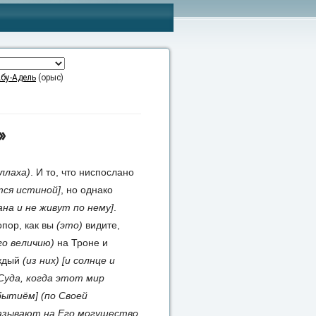
бу-Адель
(орыс)
»
ллаха)
. И то, что ниспослано
тся истиной]
, но однако
на и не живут по нему]
.
опор, как вы
(это)
видите,
го величию)
на Троне и
аждый
(из них)
[и солнце и
Суда, когда этот мир
 бытиём]
(по Своей
азывают на Его могущество