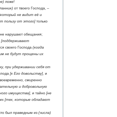
ое)
ложе!
сланник)
от твоего Господа, –
[который не видит её и
т пользу от этого]
только
не нарушают обещания;
ь
[поддерживают
тся своего Господа
(когда
им не будут прощены их
ху, при удерживании себя от
оспода
[к Его довольству]
, и
своевременно, смиренно
зательную и добровольную
нного имущества]
, и тайно
[не
тих
[тех, которые обладают
 кто был праведным из
(числа)